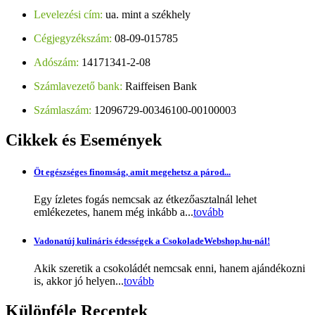
Levelezési cím:
ua. mint a székhely
Cégjegyzékszám:
08-09-015785
Adószám:
14171341-2-08
Számlavezető bank:
Raiffeisen Bank
Számlaszám:
12096729-00346100-00100003
Cikkek
és Események
Öt egészséges finomság, amit megehetsz a párod...
Egy ízletes fogás nemcsak az étkezőasztalnál lehet
emlékezetes, hanem még inkább a...
tovább
Vadonatúj kulináris édességek a CsokoladeWebshop.hu-nál!
Akik szeretik a csokoládét nemcsak enni, hanem ajándékozni
is, akkor jó helyen...
tovább
Különféle
Receptek