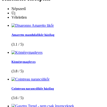
Népszerű
Új
Véleletlen
Amaretto mandulalikőr házilag
(3.1 / 5)
Köménymagleves
(3.8 / 5)
Cointreau narancslikőr házilag
(3.6 / 5)