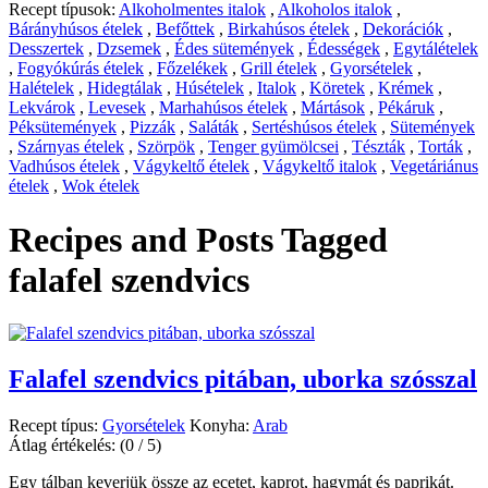
Recept típusok:
Alkoholmentes italok
,
Alkoholos italok
,
Bárányhúsos ételek
,
Befőttek
,
Birkahúsos ételek
,
Dekorációk
,
Desszertek
,
Dzsemek
,
Édes sütemények
,
Édességek
,
Egytálételek
,
Fogyókúrás ételek
,
Főzelékek
,
Grill ételek
,
Gyorsételek
,
Halételek
,
Hidegtálak
,
Húsételek
,
Italok
,
Köretek
,
Krémek
,
Lekvárok
,
Levesek
,
Marhahúsos ételek
,
Mártások
,
Pékáruk
,
Péksütemények
,
Pizzák
,
Saláták
,
Sertéshúsos ételek
,
Sütemények
,
Szárnyas ételek
,
Szörpök
,
Tenger gyümölcsei
,
Tészták
,
Torták
,
Vadhúsos ételek
,
Vágykeltő ételek
,
Vágykeltő italok
,
Vegetáriánus
ételek
,
Wok ételek
Recipes and Posts Tagged
falafel szendvics
Falafel szendvics pitában, uborka szósszal
Recept típus:
Gyorsételek
Konyha:
Arab
Átlag értékelés:
(0 / 5)
Egy tálban keverjük össze az ecetet, kaprot, hagymát és paprikát.