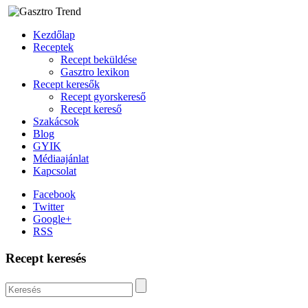
Kezdőlap
Receptek
Recept beküldése
Gasztro lexikon
Recept keresők
Recept gyorskereső
Recept kereső
Szakácsok
Blog
GYIK
Médiaajánlat
Kapcsolat
Facebook
Twitter
Google+
RSS
Recept keresés