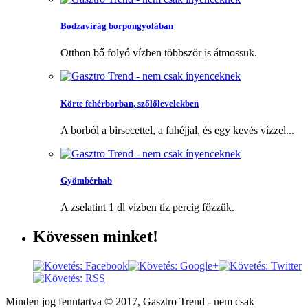
Bodzavirág borpongyolában
Otthon bő folyó vízben többször is átmossuk.
Körte fehérborban, szőlőlevelekben
A borból a birsecettel, a fahéjjal, és egy kevés vízzel...
Gyömbérhab
A zselatint 1 dl vízben tíz percig főzzük.
Kövessen
minket!
Minden jog fenntartva © 2017, Gasztro Trend - nem csak