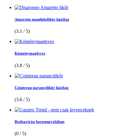
Amaretto mandulalikőr házilag
(3.1 / 5)
Köménymagleves
(3.8 / 5)
Cointreau narancslikőr házilag
(3.6 / 5)
Bodzavirág borpongyolában
(0 / 5)