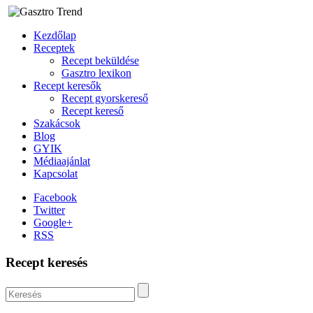
Kezdőlap
Receptek
Recept beküldése
Gasztro lexikon
Recept keresők
Recept gyorskereső
Recept kereső
Szakácsok
Blog
GYIK
Médiaajánlat
Kapcsolat
Facebook
Twitter
Google+
RSS
Recept keresés