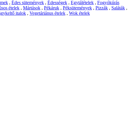
emek
,
Édes sütemények
,
Édességek
,
Egytálételek
,
Fogyókúrás
sos ételek
,
Mártások
,
Pékáruk
,
Péksütemények
,
Pizzák
,
Saláták
,
gykeltő italok
,
Vegetáriánus ételek
,
Wok ételek