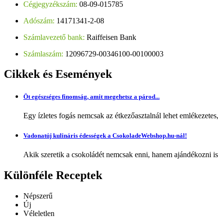
Cégjegyzékszám:
08-09-015785
Adószám:
14171341-2-08
Számlavezető bank:
Raiffeisen Bank
Számlaszám:
12096729-00346100-00100003
Cikkek
és Események
Öt egészséges finomság, amit megehetsz a párod...
Egy ízletes fogás nemcsak az étkezőasztalnál lehet emlékezetes
Vadonatúj kulináris édességek a CsokoladeWebshop.hu-nál!
Akik szeretik a csokoládét nemcsak enni, hanem ajándékozni is,
Különféle
Receptek
Népszerű
Új
Véleletlen