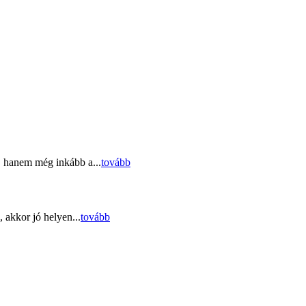
, hanem még inkább a...
tovább
 akkor jó helyen...
tovább