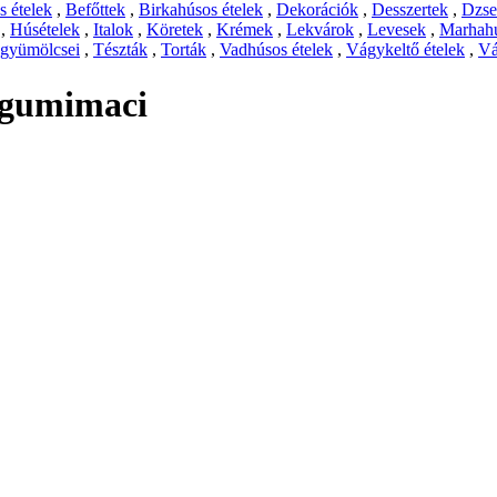
 ételek
,
Befőttek
,
Birkahúsos ételek
,
Dekorációk
,
Desszertek
,
Dzs
,
Húsételek
,
Italok
,
Köretek
,
Krémek
,
Lekvárok
,
Levesek
,
Marhahú
 gyümölcsei
,
Tészták
,
Torták
,
Vadhúsos ételek
,
Vágykeltő ételek
,
Vá
 gumimaci