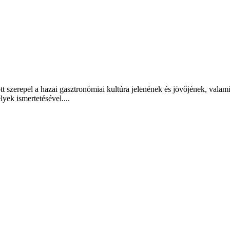
t szerepel a hazai gasztronómiai kultúra jelenének és jövőjének, valam
lyek ismertetésével....