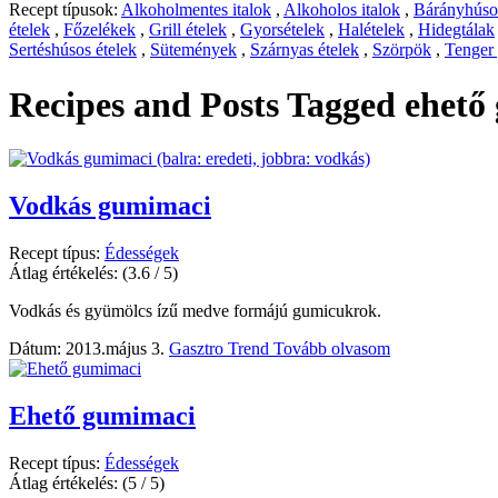
Recept típusok:
Alkoholmentes italok
,
Alkoholos italok
,
Bárányhúsos
ételek
,
Főzelékek
,
Grill ételek
,
Gyorsételek
,
Halételek
,
Hidegtálak
Sertéshúsos ételek
,
Sütemények
,
Szárnyas ételek
,
Szörpök
,
Tenger
Recipes and Posts Tagged
ehető
Vodkás gumimaci
Recept típus:
Édességek
Átlag értékelés:
(3.6 / 5)
Vodkás és gyümölcs ízű medve formájú gumicukrok.
Dátum: 2013.május 3.
Gasztro Trend
Tovább olvasom
Ehető gumimaci
Recept típus:
Édességek
Átlag értékelés:
(5 / 5)