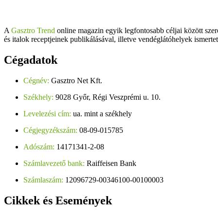
A
Gasztro Trend
online magazin egyik legfontosabb céljai között szer
és italok receptjeinek publikálásával, illetve vendéglátóhelyek ismerte
Cégadatok
Cégnév:
Gasztro Net Kft.
Székhely:
9028 Győr, Régi Veszprémi u. 10.
Levelezési cím:
ua. mint a székhely
Cégjegyzékszám:
08-09-015785
Adószám:
14171341-2-08
Számlavezető bank:
Raiffeisen Bank
Számlaszám:
12096729-00346100-00100003
Cikkek
és Események