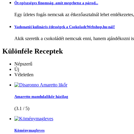
Öt egészséges finomság, amit megehetsz a párod...
Egy ízletes fogás nemcsak az étkezőasztalnál lehet emlékezetes
Vadonatúj kulináris édességek a CsokoladeWebshop.hu-nál!
Akik szeretik a csokoládét nemcsak enni, hanem ajándékozni is,
Különféle
Receptek
Népszerű
Új
Véleletlen
Amaretto mandulalikőr házilag
(3.1 / 5)
Köménymagleves