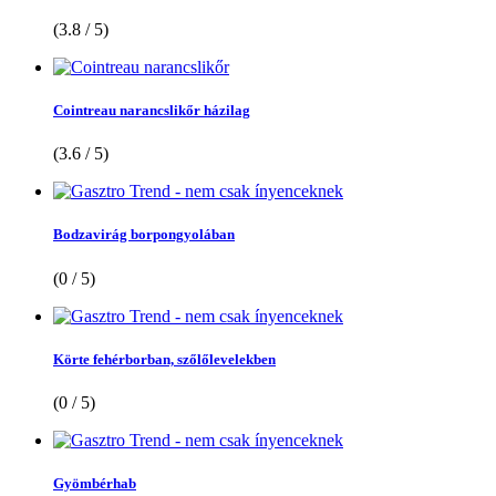
(3.8 / 5)
Cointreau narancslikőr házilag
(3.6 / 5)
Bodzavirág borpongyolában
(0 / 5)
Körte fehérborban, szőlőlevelekben
(0 / 5)
Gyömbérhab