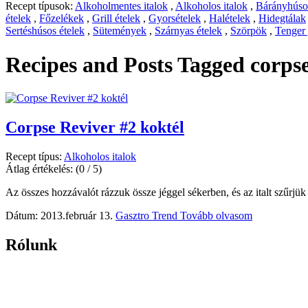
Recept típusok:
Alkoholmentes italok
,
Alkoholos italok
,
Bárányhúsos
ételek
,
Főzelékek
,
Grill ételek
,
Gyorsételek
,
Halételek
,
Hidegtálak
Sertéshúsos ételek
,
Sütemények
,
Szárnyas ételek
,
Szörpök
,
Tenger
Recipes and Posts Tagged
corpse
Corpse Reviver #2 koktél
Recept típus:
Alkoholos italok
Átlag értékelés:
(0 / 5)
Az összes hozzávalót rázzuk össze jéggel sékerben, és az italt szűrjük l
Dátum: 2013.február 13.
Gasztro Trend
Tovább olvasom
Rólunk