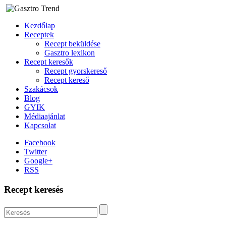
Kezdőlap
Receptek
Recept beküldése
Gasztro lexikon
Recept keresők
Recept gyorskereső
Recept kereső
Szakácsok
Blog
GYIK
Médiaajánlat
Kapcsolat
Facebook
Twitter
Google+
RSS
Recept keresés