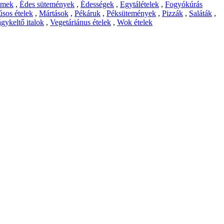
emek
,
Édes sütemények
,
Édességek
,
Egytálételek
,
Fogyókúrás
sos ételek
,
Mártások
,
Pékáruk
,
Péksütemények
,
Pizzák
,
Saláták
,
gykeltő italok
,
Vegetáriánus ételek
,
Wok ételek