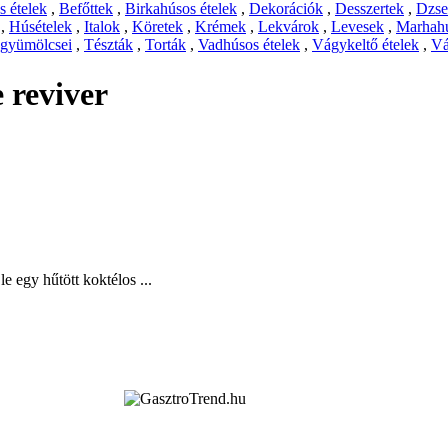
 ételek
,
Befőttek
,
Birkahúsos ételek
,
Dekorációk
,
Desszertek
,
Dzs
,
Húsételek
,
Italok
,
Köretek
,
Krémek
,
Lekvárok
,
Levesek
,
Marhahú
 gyümölcsei
,
Tészták
,
Torták
,
Vadhúsos ételek
,
Vágykeltő ételek
,
Vá
 reviver
e egy hűtött koktélos ...