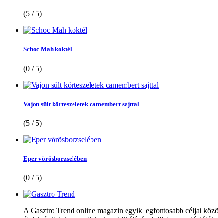
(5 / 5)
Schoc Mah koktél
(0 / 5)
Vajon sült körteszeletek camembert sajttal
(5 / 5)
Eper vörösborzselében
(0 / 5)
A Gasztro Trend online magazin egyik legfontosabb céljai közöt