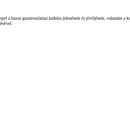
epel a hazai gasztronómiai kultúra jelenének és jövőjének, valamint a 
tésével.