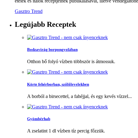
ételek és italok receptjeinek publikálásával, illetve vendéglátóhe
Gasztro Trend
Legújabb
Receptek
Bodzavirág borpongyolában
Otthon bő folyó vízben többször is átmossuk.
Körte fehérborban, szőlőlevelekben
A borból a birsecettel, a fahéjjal, és egy kevés vízzel...
Gyömbérhab
A zselatint 1 dl vízben tíz percig főzzük.