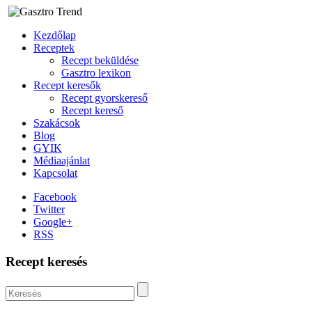
Kezdőlap
Receptek
Recept beküldése
Gasztro lexikon
Recept keresők
Recept gyorskereső
Recept kereső
Szakácsok
Blog
GYIK
Médiaajánlat
Kapcsolat
Facebook
Twitter
Google+
RSS
Recept keresés