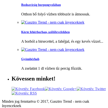
Bodzavirág borpongyolában
Otthon bő folyó vízben többször is átmossuk.
Körte fehérborban, szőlőlevelekben
A borból a birsecettel, a fahéjjal, és egy kevés vízzel...
Gyömbérhab
A zselatint 1 dl vízben tíz percig főzzük.
Kövessen
minket!
Minden jog fenntartva © 2017, Gasztro Trend - nem csak
ínyenceknek