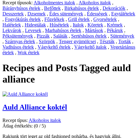
Recept típusok:
Alkoholmentes italok
,
Alkoholos italok
,
Bárányhúsos ételek
,
Befőttek
,
Birkahúsos ételek
,
Dekorációk
,
Desszertek
,
Dzsemek
,
Édes sütemények
,
Édességek
,
Egytálételek
,
Fogyókúrás ételek
,
Főzelékek
,
Grill ételek
,
Gyorsételek
,
Halételek
,
Hidegtálak
,
Húsételek
,
Italok
,
Köretek
,
Krémek
,
Lekvárok
,
Levesek
,
Marhahúsos ételek
,
Mártások
,
Pékáruk
,
Péksütemények
,
Pizzák
,
Saláták
,
Sertéshúsos ételek
,
Sütemények
,
Szárnyas ételek
,
Szörpök
,
Tenger gyümölcsei
,
Tészták
,
Torták
,
Vadhúsos ételek
,
Vágykeltő ételek
,
Vágykeltő italok
,
Vegetáriánus
ételek
,
Wok ételek
Recipes and Posts Tagged
auld
alliance
Auld Alliance koktél
Recept típus:
Alkoholos italok
Átlag értékelés:
(0 / 5)
Rakjunk tört jeget az old fashioned pohárba, és hagyjuk állni.