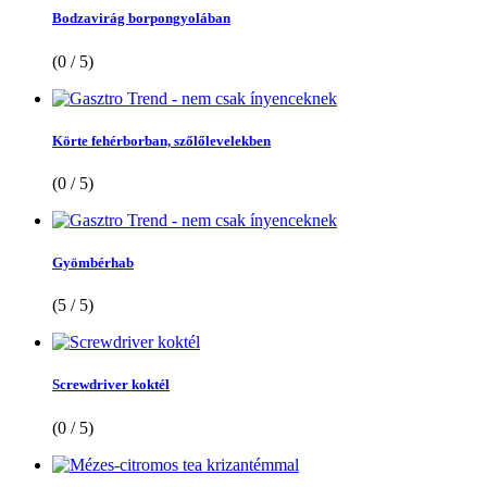
Bodzavirág borpongyolában
(0 / 5)
Körte fehérborban, szőlőlevelekben
(0 / 5)
Gyömbérhab
(5 / 5)
Screwdriver koktél
(0 / 5)