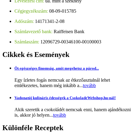
Levelezési cím:
ua. mint a székhely
Cégjegyzékszám:
08-09-015785
Adószám:
14171341-2-08
Számlavezető bank:
Raiffeisen Bank
Számlaszám:
12096729-00346100-00100003
Cikkek
és Események
Öt egészséges finomság, amit megehetsz a párod...
Egy ízletes fogás nemcsak az étkezőasztalnál lehet
emlékezetes, hanem még inkább a...
tovább
Vadonatúj kulináris édességek a CsokoladeWebshop.hu-nál!
Akik szeretik a csokoládét nemcsak enni, hanem ajándékozni
is, akkor jó helyen...
tovább
Különféle
Receptek