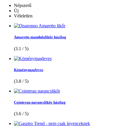
Népszerű
Új
Véleletlen
Amaretto mandulalikőr házilag
(3.1 / 5)
Köménymagleves
(3.8 / 5)
Cointreau narancslikőr házilag
(3.6 / 5)