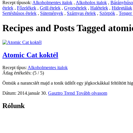
Recept típusok:
Alkoholmentes italok
,
Alkoholos italok
,
Bárányhúsos
ételek
,
Főzelékek
,
Grill ételek
,
Gyorsételek
,
Halételek
,
Hidegtálak
Sertéshúsos ételek
,
Sütemények
,
Szárnyas ételek
,
Szörpök
,
Tenger
Recipes and Posts Tagged
atomi
Atomic Cat koktél
Recept típus:
Alkoholmentes italok
Átlag értékelés:
(5 / 5)
Öntsük a narancslét majd a tonik üdítőt egy jégkockákkal feltöltött hi
Dátum: 2014.január 30.
Gasztro Trend
Tovább olvasom
Rólunk