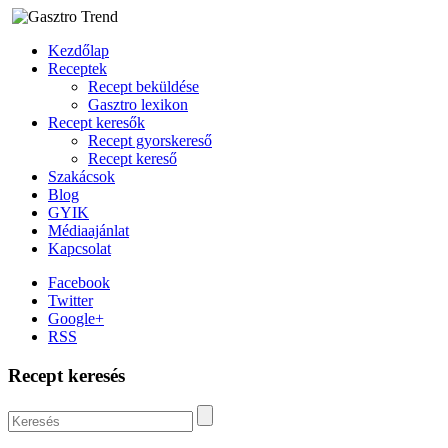
Kezdőlap
Receptek
Recept beküldése
Gasztro lexikon
Recept keresők
Recept gyorskereső
Recept kereső
Szakácsok
Blog
GYIK
Médiaajánlat
Kapcsolat
Facebook
Twitter
Google+
RSS
Recept keresés