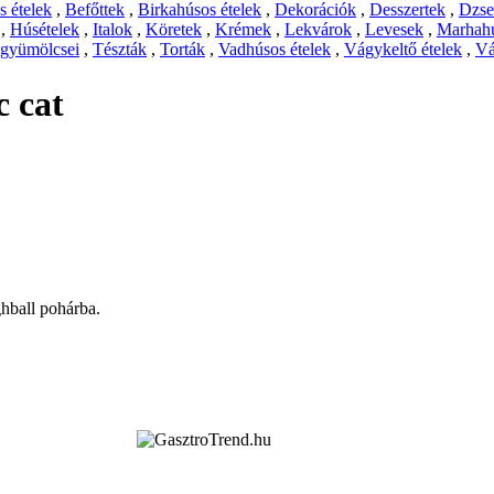
 ételek
,
Befőttek
,
Birkahúsos ételek
,
Dekorációk
,
Desszertek
,
Dzs
,
Húsételek
,
Italok
,
Köretek
,
Krémek
,
Lekvárok
,
Levesek
,
Marhahú
 gyümölcsei
,
Tészták
,
Torták
,
Vadhúsos ételek
,
Vágykeltő ételek
,
Vá
c cat
ghball pohárba.