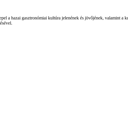
epel a hazai gasztronómiai kultúra jelenének és jövőjének, valamint a 
tésével.