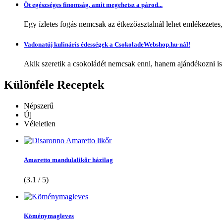
Öt egészséges finomság, amit megehetsz a párod...
Egy ízletes fogás nemcsak az étkezőasztalnál lehet emlékezetes
Vadonatúj kulináris édességek a CsokoladeWebshop.hu-nál!
Akik szeretik a csokoládét nemcsak enni, hanem ajándékozni is,
Különféle
Receptek
Népszerű
Új
Véleletlen
Amaretto mandulalikőr házilag
(3.1 / 5)
Köménymagleves