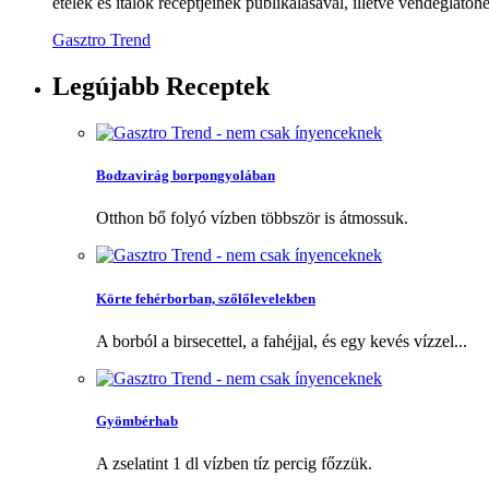
ételek és italok receptjeinek publikálásával, illetve vendéglátóhe
Gasztro Trend
Legújabb
Receptek
Bodzavirág borpongyolában
Otthon bő folyó vízben többször is átmossuk.
Körte fehérborban, szőlőlevelekben
A borból a birsecettel, a fahéjjal, és egy kevés vízzel...
Gyömbérhab
A zselatint 1 dl vízben tíz percig főzzük.