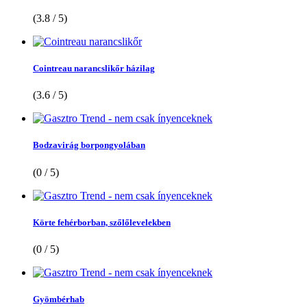
(3.8 / 5)
Cointreau narancslikőr házilag
(3.6 / 5)
Bodzavirág borpongyolában
(0 / 5)
Körte fehérborban, szőlőlevelekben
(0 / 5)
Gyömbérhab