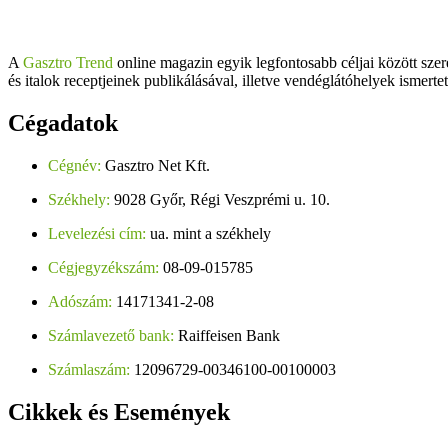
A
Gasztro Trend
online magazin egyik legfontosabb céljai között szer
és italok receptjeinek publikálásával, illetve vendéglátóhelyek ismerte
Cégadatok
Cégnév:
Gasztro Net Kft.
Székhely:
9028 Győr, Régi Veszprémi u. 10.
Levelezési cím:
ua. mint a székhely
Cégjegyzékszám:
08-09-015785
Adószám:
14171341-2-08
Számlavezető bank:
Raiffeisen Bank
Számlaszám:
12096729-00346100-00100003
Cikkek
és Események