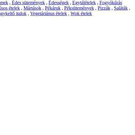
emek
,
Édes sütemények
,
Édességek
,
Egytálételek
,
Fogyókúrás
sos ételek
,
Mártások
,
Pékáruk
,
Péksütemények
,
Pizzák
,
Saláták
,
gykeltő italok
,
Vegetáriánus ételek
,
Wok ételek