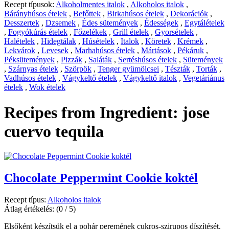
Recept típusok:
Alkoholmentes italok
,
Alkoholos italok
,
Bárányhúsos ételek
,
Befőttek
,
Birkahúsos ételek
,
Dekorációk
,
Desszertek
,
Dzsemek
,
Édes sütemények
,
Édességek
,
Egytálételek
,
Fogyókúrás ételek
,
Főzelékek
,
Grill ételek
,
Gyorsételek
,
Halételek
,
Hidegtálak
,
Húsételek
,
Italok
,
Köretek
,
Krémek
,
Lekvárok
,
Levesek
,
Marhahúsos ételek
,
Mártások
,
Pékáruk
,
Péksütemények
,
Pizzák
,
Saláták
,
Sertéshúsos ételek
,
Sütemények
,
Szárnyas ételek
,
Szörpök
,
Tenger gyümölcsei
,
Tészták
,
Torták
,
Vadhúsos ételek
,
Vágykeltő ételek
,
Vágykeltő italok
,
Vegetáriánus
ételek
,
Wok ételek
Recipes from Ingredient:
jose
cuervo tequila
Chocolate Peppermint Cookie koktél
Recept típus:
Alkoholos italok
Átlag értékelés:
(0 / 5)
Elsőként készítsük el a pohár peremének cukros-szirupos díszítését.