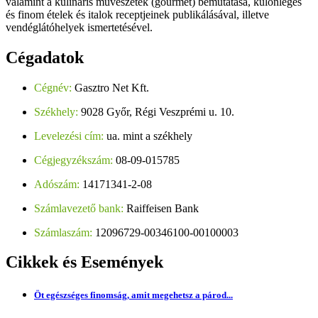
valamint a kulináris művészetek (gourmet) bemutatása, különleges
és finom ételek és italok receptjeinek publikálásával, illetve
vendéglátóhelyek ismertetésével.
Cégadatok
Cégnév:
Gasztro Net Kft.
Székhely:
9028 Győr, Régi Veszprémi u. 10.
Levelezési cím:
ua. mint a székhely
Cégjegyzékszám:
08-09-015785
Adószám:
14171341-2-08
Számlavezető bank:
Raiffeisen Bank
Számlaszám:
12096729-00346100-00100003
Cikkek
és Események
Öt egészséges finomság, amit megehetsz a párod...