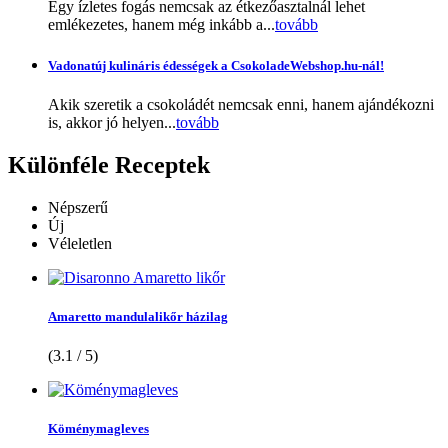
Egy ízletes fogás nemcsak az étkezőasztalnál lehet
emlékezetes, hanem még inkább a...
tovább
Vadonatúj kulináris édességek a CsokoladeWebshop.hu-nál!
Akik szeretik a csokoládét nemcsak enni, hanem ajándékozni
is, akkor jó helyen...
tovább
Különféle
Receptek
Népszerű
Új
Véleletlen
Amaretto mandulalikőr házilag
(3.1 / 5)
Köménymagleves