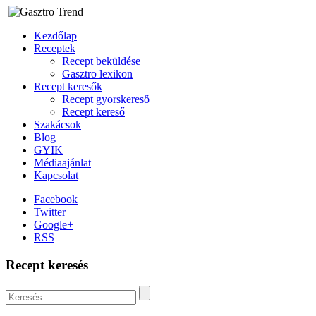
Kezdőlap
Receptek
Recept beküldése
Gasztro lexikon
Recept keresők
Recept gyorskereső
Recept kereső
Szakácsok
Blog
GYIK
Médiaajánlat
Kapcsolat
Facebook
Twitter
Google+
RSS
Recept keresés