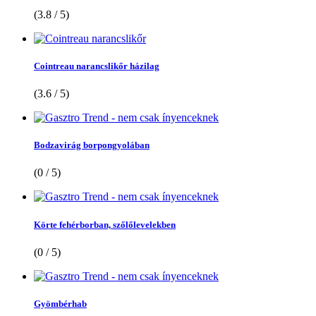
(3.8 / 5)
Cointreau narancslikőr házilag
(3.6 / 5)
Bodzavirág borpongyolában
(0 / 5)
Körte fehérborban, szőlőlevelekben
(0 / 5)
Gyömbérhab