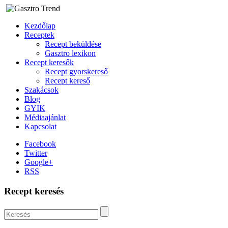
Kezdőlap
Receptek
Recept beküldése
Gasztro lexikon
Recept keresők
Recept gyorskereső
Recept kereső
Szakácsok
Blog
GYIK
Médiaajánlat
Kapcsolat
Facebook
Twitter
Google+
RSS
Recept keresés