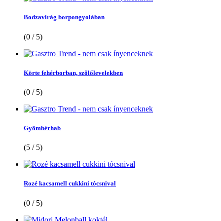
Bodzavirág borpongyolában
(0 / 5)
Körte fehérborban, szőlőlevelekben
(0 / 5)
Gyömbérhab
(5 / 5)
Rozé kacsamell cukkini tócsnival
(0 / 5)