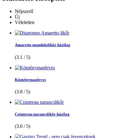
Népszerű
Új
Véleletlen
Amaretto mandulalikőr házilag
(3.1 / 5)
Köménymagleves
(3.8 / 5)
Cointreau narancslikőr házilag
(3.6 / 5)