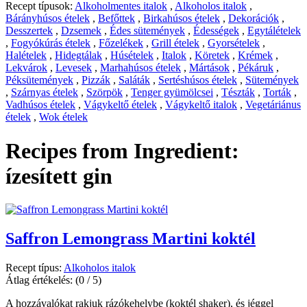
Recept típusok:
Alkoholmentes italok
,
Alkoholos italok
,
Bárányhúsos ételek
,
Befőttek
,
Birkahúsos ételek
,
Dekorációk
,
Desszertek
,
Dzsemek
,
Édes sütemények
,
Édességek
,
Egytálételek
,
Fogyókúrás ételek
,
Főzelékek
,
Grill ételek
,
Gyorsételek
,
Halételek
,
Hidegtálak
,
Húsételek
,
Italok
,
Köretek
,
Krémek
,
Lekvárok
,
Levesek
,
Marhahúsos ételek
,
Mártások
,
Pékáruk
,
Péksütemények
,
Pizzák
,
Saláták
,
Sertéshúsos ételek
,
Sütemények
,
Szárnyas ételek
,
Szörpök
,
Tenger gyümölcsei
,
Tészták
,
Torták
,
Vadhúsos ételek
,
Vágykeltő ételek
,
Vágykeltő italok
,
Vegetáriánus
ételek
,
Wok ételek
Recipes from Ingredient:
ízesített gin
Saffron Lemongrass Martini koktél
Recept típus:
Alkoholos italok
Átlag értékelés:
(0 / 5)
A hozzávalókat rakjuk rázókehelybe (koktél shaker), és jéggel