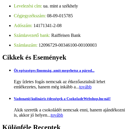
Levelezési cím:
ua. mint a székhely
Cégjegyzékszám:
08-09-015785
Adószám:
14171341-2-08
Számlavezető bank:
Raiffeisen Bank
Számlaszám:
12096729-00346100-00100003
Cikkek
és Események
Öt egészséges finomság, amit megehetsz a párod...
Egy ízletes fogás nemcsak az étkezőasztalnál lehet
emlékezetes, hanem még inkább a...
tovább
Vadonatúj kulináris édességek a CsokoladeWebshop.hu-nál!
Akik szeretik a csokoládét nemcsak enni, hanem ajándékozni
is, akkor jó helyen...
tovább
Különféle
Receptek