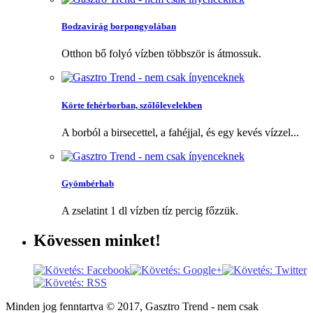
Bodzavirág borpongyolában
Otthon bő folyó vízben többször is átmossuk.
Körte fehérborban, szőlőlevelekben
A borból a birsecettel, a fahéjjal, és egy kevés vízzel...
Gyömbérhab
A zselatint 1 dl vízben tíz percig főzzük.
Kövessen
minket!
Minden jog fenntartva © 2017, Gasztro Trend - nem csak