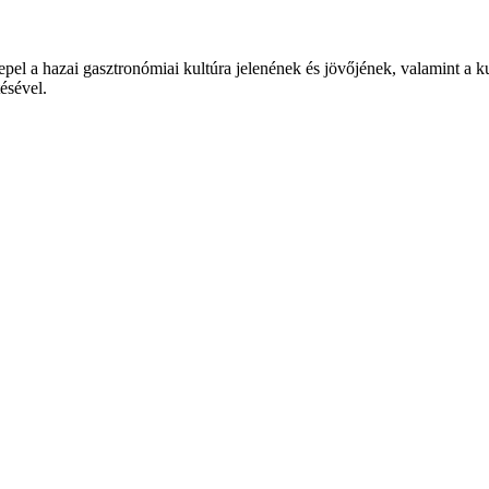
epel a hazai gasztronómiai kultúra jelenének és jövőjének, valamint a 
tésével.