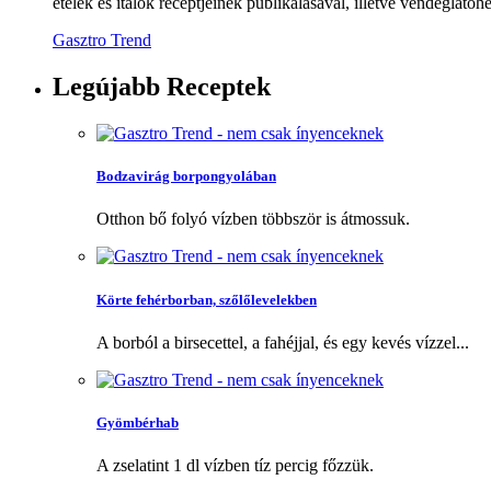
ételek és italok receptjeinek publikálásával, illetve vendéglátóhe
Gasztro Trend
Legújabb
Receptek
Bodzavirág borpongyolában
Otthon bő folyó vízben többször is átmossuk.
Körte fehérborban, szőlőlevelekben
A borból a birsecettel, a fahéjjal, és egy kevés vízzel...
Gyömbérhab
A zselatint 1 dl vízben tíz percig főzzük.