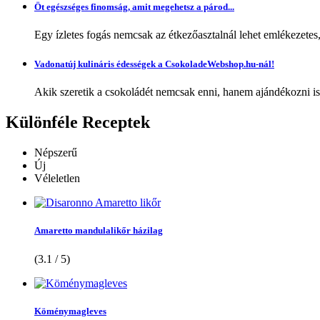
Öt egészséges finomság, amit megehetsz a párod...
Egy ízletes fogás nemcsak az étkezőasztalnál lehet emlékezetes
Vadonatúj kulináris édességek a CsokoladeWebshop.hu-nál!
Akik szeretik a csokoládét nemcsak enni, hanem ajándékozni is,
Különféle
Receptek
Népszerű
Új
Véleletlen
Amaretto mandulalikőr házilag
(3.1 / 5)
Köménymagleves