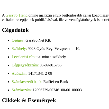
A
Gasztro Trend
online magazin egyik legfontosabb céljai között szer
és italok receptjeinek publikálásával, illetve vendéglátóhelyek ismerte
Cégadatok
Cégnév:
Gasztro Net Kft.
Székhely:
9028 Győr, Régi Veszprémi u. 10.
Levelezési cím:
ua. mint a székhely
Cégjegyzékszám:
08-09-015785
Adószám:
14171341-2-08
Számlavezető bank:
Raiffeisen Bank
Számlaszám:
12096729-00346100-00100003
Cikkek
és Események