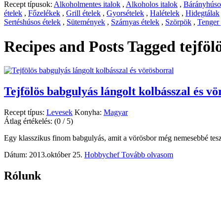
Recept típusok:
Alkoholmentes italok
,
Alkoholos italok
,
Bárányhúsos
ételek
,
Főzelékek
,
Grill ételek
,
Gyorsételek
,
Halételek
,
Hidegtálak
Sertéshúsos ételek
,
Sütemények
,
Szárnyas ételek
,
Szörpök
,
Tenger
Recipes and Posts Tagged
tejföl
Tejfölös babgulyás lángolt kolbásszal és vö
Recept típus:
Levesek
Konyha:
Magyar
Átlag értékelés:
(0 / 5)
Egy klasszikus finom babgulyás, amit a vörösbor még nemesebbé tesz
Dátum: 2013.október 25.
Hobbychef
Tovább olvasom
Rólunk