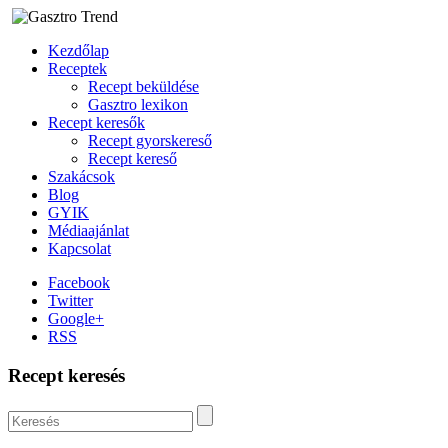
Kezdőlap
Receptek
Recept beküldése
Gasztro lexikon
Recept keresők
Recept gyorskereső
Recept kereső
Szakácsok
Blog
GYIK
Médiaajánlat
Kapcsolat
Facebook
Twitter
Google+
RSS
Recept keresés