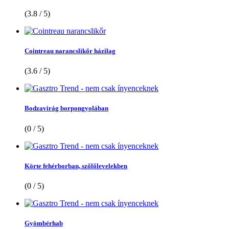
(3.8 / 5)
Cointreau narancslikőr házilag
(3.6 / 5)
Bodzavirág borpongyolában
(0 / 5)
Körte fehérborban, szőlőlevelekben
(0 / 5)
Gyömbérhab