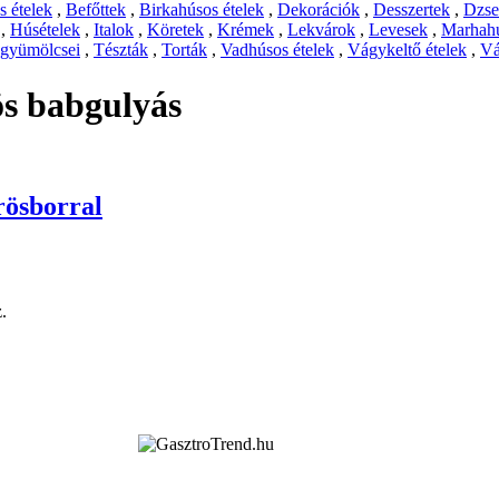
 ételek
,
Befőttek
,
Birkahúsos ételek
,
Dekorációk
,
Desszertek
,
Dzs
,
Húsételek
,
Italok
,
Köretek
,
Krémek
,
Lekvárok
,
Levesek
,
Marhahú
 gyümölcsei
,
Tészták
,
Torták
,
Vadhúsos ételek
,
Vágykeltő ételek
,
Vá
ös babgulyás
rösborral
.