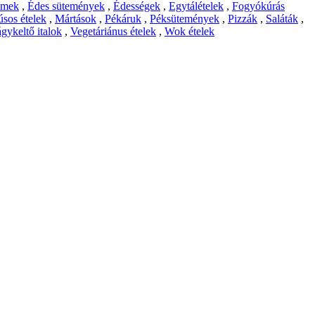
emek
,
Édes sütemények
,
Édességek
,
Egytálételek
,
Fogyókúrás
sos ételek
,
Mártások
,
Pékáruk
,
Péksütemények
,
Pizzák
,
Saláták
,
gykeltő italok
,
Vegetáriánus ételek
,
Wok ételek