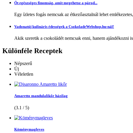
Öt egészséges finomság, amit megehetsz a párod...
Egy ízletes fogás nemcsak az étkezőasztalnál lehet emlékezetes
Vadonatúj kulináris édességek a CsokoladeWebshop.hu-nál!
Akik szeretik a csokoládét nemcsak enni, hanem ajándékozni is,
Különféle
Receptek
Népszerű
Új
Véleletlen
Amaretto mandulalikőr házilag
(3.1 / 5)
Köménymagleves