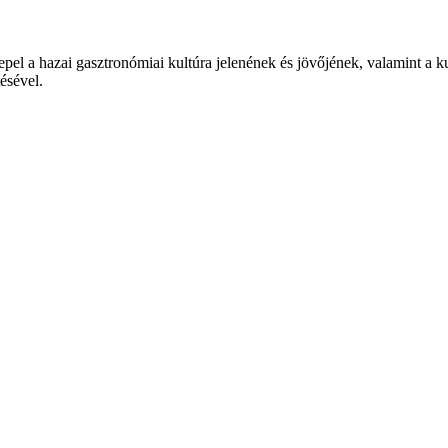
epel a hazai gasztronómiai kultúra jelenének és jövőjének, valamint a 
tésével.