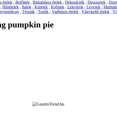
 ételek
,
Befőttek
,
Birkahúsos ételek
,
Dekorációk
,
Desszertek
,
Dzs
,
Húsételek
,
Italok
,
Köretek
,
Krémek
,
Lekvárok
,
Levesek
,
Marhahú
 gyümölcsei
,
Tészták
,
Torták
,
Vadhúsos ételek
,
Vágykeltő ételek
,
Vá
ng pumpkin pie