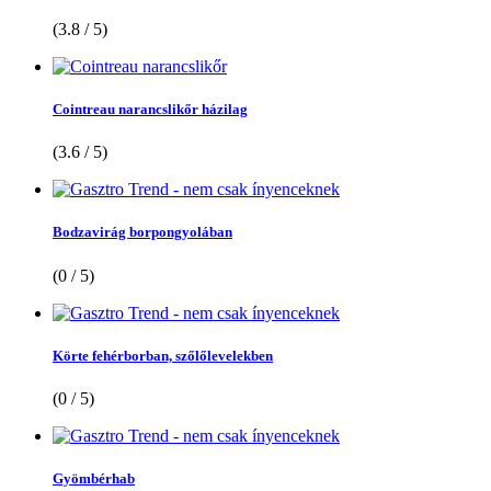
(3.8 / 5)
Cointreau narancslikőr házilag
(3.6 / 5)
Bodzavirág borpongyolában
(0 / 5)
Körte fehérborban, szőlőlevelekben
(0 / 5)
Gyömbérhab