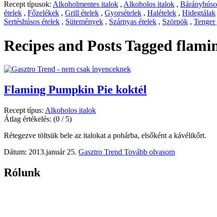
Recept típusok:
Alkoholmentes italok
,
Alkoholos italok
,
Bárányhúsos
ételek
,
Főzelékek
,
Grill ételek
,
Gyorsételek
,
Halételek
,
Hidegtálak
Sertéshúsos ételek
,
Sütemények
,
Szárnyas ételek
,
Szörpök
,
Tenger
Recipes and Posts Tagged
flami
Flaming Pumpkin Pie koktél
Recept típus:
Alkoholos italok
Átlag értékelés:
(0 / 5)
Rétegezve töltsük bele az italokat a pohárba, elsőként a kávélikőrt.
Dátum: 2013.január 25.
Gasztro Trend
Tovább olvasom
Rólunk