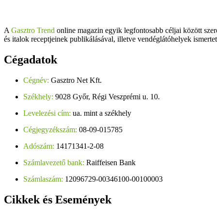
A
Gasztro Trend
online magazin egyik legfontosabb céljai között szer
és italok receptjeinek publikálásával, illetve vendéglátóhelyek ismerte
Cégadatok
Cégnév:
Gasztro Net Kft.
Székhely:
9028 Győr, Régi Veszprémi u. 10.
Levelezési cím:
ua. mint a székhely
Cégjegyzékszám:
08-09-015785
Adószám:
14171341-2-08
Számlavezető bank:
Raiffeisen Bank
Számlaszám:
12096729-00346100-00100003
Cikkek
és Események