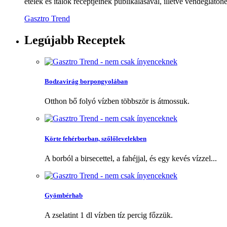
ételek és italok receptjeinek publikálásával, illetve vendéglátóhe
Gasztro Trend
Legújabb
Receptek
Bodzavirág borpongyolában
Otthon bő folyó vízben többször is átmossuk.
Körte fehérborban, szőlőlevelekben
A borból a birsecettel, a fahéjjal, és egy kevés vízzel...
Gyömbérhab
A zselatint 1 dl vízben tíz percig főzzük.