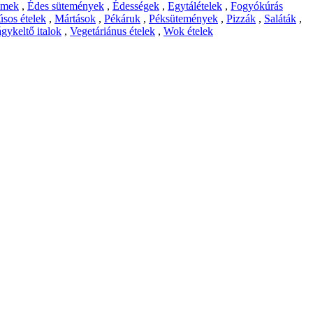
emek
,
Édes sütemények
,
Édességek
,
Egytálételek
,
Fogyókúrás
sos ételek
,
Mártások
,
Pékáruk
,
Péksütemények
,
Pizzák
,
Saláták
,
gykeltő italok
,
Vegetáriánus ételek
,
Wok ételek