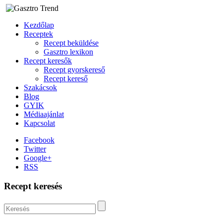
Kezdőlap
Receptek
Recept beküldése
Gasztro lexikon
Recept keresők
Recept gyorskereső
Recept kereső
Szakácsok
Blog
GYIK
Médiaajánlat
Kapcsolat
Facebook
Twitter
Google+
RSS
Recept keresés