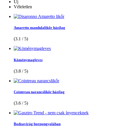
Új
Véleletlen
Amaretto mandulalikőr házilag
(3.1 / 5)
Köménymagleves
(3.8 / 5)
Cointreau narancslikőr házilag
(3.6 / 5)
Bodzavirág borpongyolában