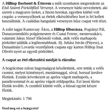
A
Hilltop Borhotel & Étterem
a múlt szombaton megrendezte az
Első Szüreti Pörköltfőző Versenyt
. A versenyre bárki nevezhetett, aki
szereti a magyaros ízeket, a finom borokat, egyetlen kitétel volt
csupán: a versenyzőknek az ételek elkészítéséhez bort is fel kellett
használniuk. A családias hangulatú versenyen húsz csapat vett részt.
A zsűri tagjai Kamocsay Ákos, a
Hilltop főborásza
, Pogrányi Pál,
Dunaszentmiklós polgármestere és Csatai Ferenc, mesterszakács,
valamint Jakus József főkóstoló voltak, akik velős marhapofa
pörköltet találták a legfinomabbnak. Ifj. Juhász István (Pityesz), a
Dunaalmási Lovarda vezetőjének csapata egy karton Hilltop Irsai
Olivért nyert az egyedi pörkölttel.
A csapat az étel elkészítési módját is elárulta:
A bográcsban zsíron hagymaágyat készítettünk, erre tettük a velős
csontot, melyet köménnyel, mustármaggal, sóval, borssal ízesítve
főztünk. Ezután következett az apróra vágott marhapofa, a
paradicsommal és az apróra vágott zöldpaprika. Ezt lassú tűzön
főztük tovább. A csontból kiütött velőt, a hússal együtt készre
főztük.
Megtekintés:
1 796
Oszd meg ezt a bejegyzést!