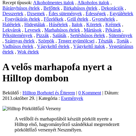
Recept típusok:
Alkoholmentes italok
,
Alkoholos italok
,
Bárányhúsos ételek
,
Befőttek
,
Birkahúsos ételek
,
Dekorációk
,
Desszertek
,
Dzsemek
,
Édes sütemények
,
Édességek
,
Egytálételek
,
Fogyókúrás ételek
,
Főzelékek
,
Grill ételek
,
Gyorsételek
,
Halételek
,
Hidegtálak
,
Húsételek
,
Italok
,
Köretek
,
Krémek
,
Lekvárok
,
Levesek
,
Marhahúsos ételek
,
Mártások
,
Pékáruk
,
Péksütemények
,
Pizzák
,
Saláták
,
Sertéshúsos ételek
,
Sütemények
,
Szárnyas ételek
,
Szörpök
,
Tenger gyümölcsei
,
Tészták
,
Torták
,
Vadhúsos ételek
,
Vágykeltő ételek
,
Vágykeltő italok
,
Vegetáriánus
ételek
,
Wok ételek
A velős marhapofa nyert a
Hilltop dombon
Beküldő :
Hilltop Borhotel és Étterem
|
0 Komment
|
Dátum:
2013.október 29.
|
Kategória :
Események
A velőből és marhapofából készült pörkölt nyerte a
Hilltop első, hagyományőrző szándékkal megrendezett
pörköltfőző versenyét Neszmélyen.