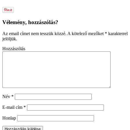
Vélemény, hozzászólás?
Az email címet nem tesszük közzé.
A kötelező mezőket
*
karakterrel
jelöljük.
Hozzászólás
Név
*
E-mail cím
*
Honlap