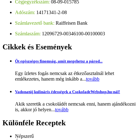
Cégjegyzékszám:
08-09-015785
Adószám:
14171341-2-08
Számlavezető bank:
Raiffeisen Bank
Számlaszám:
12096729-00346100-00100003
Cikkek
és Események
Öt egészséges finomság, amit megehetsz a párod...
Egy ízletes fogás nemcsak az étkezőasztalnál lehet
emlékezetes, hanem még inkább a...
tovább
Vadonatúj kulináris édességek a CsokoladeWebshop.hu-nál!
Akik szeretik a csokoládét nemcsak enni, hanem ajándékozni
is, akkor jó helyen...
tovább
Különféle
Receptek
Népszerű