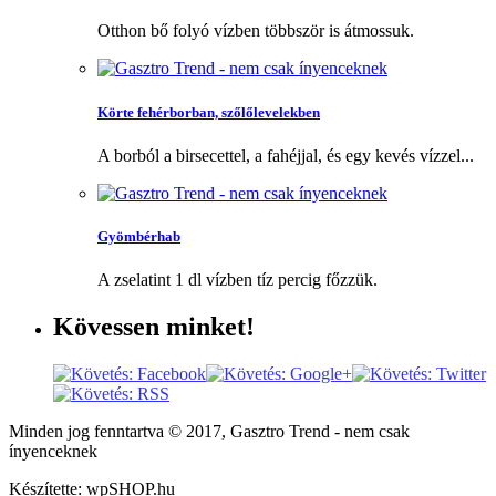
Otthon bő folyó vízben többször is átmossuk.
Körte fehérborban, szőlőlevelekben
A borból a birsecettel, a fahéjjal, és egy kevés vízzel...
Gyömbérhab
A zselatint 1 dl vízben tíz percig főzzük.
Kövessen
minket!
Minden jog fenntartva © 2017, Gasztro Trend - nem csak
ínyenceknek
Készítette: wpSHOP.hu