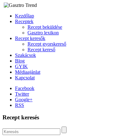
Kezdőlap
Receptek
Recept beküldése
Gasztro lexikon
Recept keresők
Recept gyorskereső
Recept kereső
Szakácsok
Blog
GYIK
Médiaajánlat
Kapcsolat
Facebook
Twitter
Google+
RSS
Recept keresés