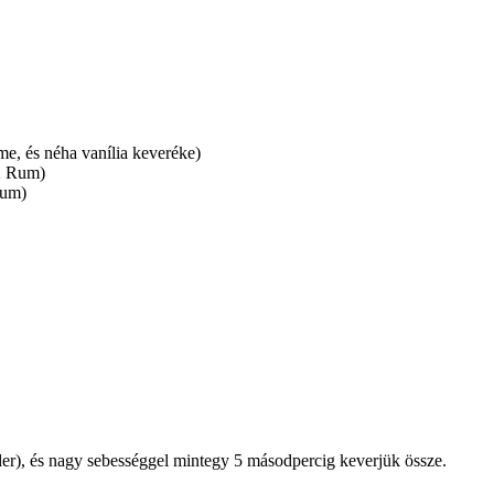
me, és néha vanília keveréke)
/X Rum)
Rum)
der), és nagy sebességgel mintegy 5 másodpercig keverjük össze.