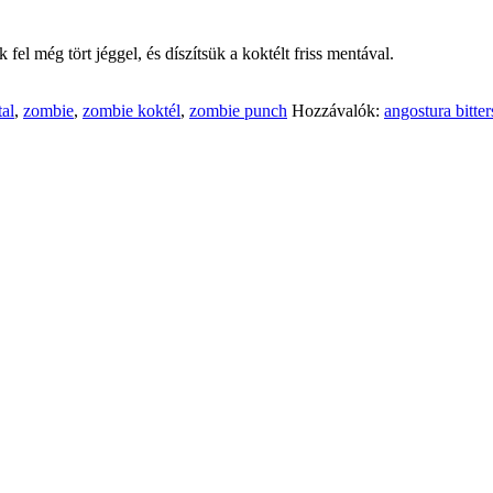
k fel még tört jéggel, és díszítsük a koktélt friss mentával.
tal
,
zombie
,
zombie koktél
,
zombie punch
Hozzávalók:
angostura bitter