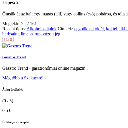
Lépés: 2
Öntsük át az italt egy magas (tall) vagy collins (cső) pohárba, és töltsü
Megtekintés:
2 161
Recept típus:
Alkoholos italok
Címkék:
egzotikus koktél
,
koktél
,
tiki i
herbsaint
,
lime szirup
,
zúzott jég
Gasztro Trend
Gasztro Trend - gasztronómiai online magazin..
Még több a Szakácsról »
Átlag értékelés
(0 / 5)
0
5
0
Értékelje a receptet