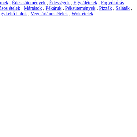
emek
,
Édes sütemények
,
Édességek
,
Egytálételek
,
Fogyókúrás
sos ételek
,
Mártások
,
Pékáruk
,
Péksütemények
,
Pizzák
,
Saláták
,
gykeltő italok
,
Vegetáriánus ételek
,
Wok ételek