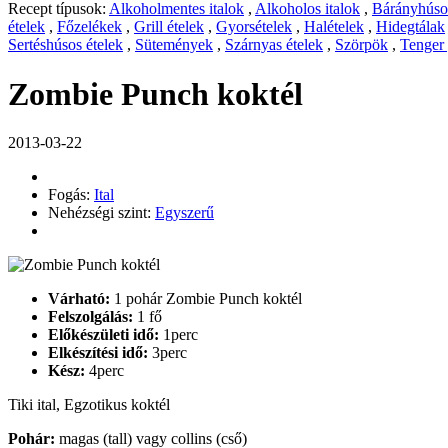
Recept típusok:
Alkoholmentes italok
,
Alkoholos italok
,
Bárányhúsos
ételek
,
Főzelékek
,
Grill ételek
,
Gyorsételek
,
Halételek
,
Hidegtálak
Sertéshúsos ételek
,
Sütemények
,
Szárnyas ételek
,
Szörpök
,
Tenger
Zombie Punch koktél
2013-03-22
Fogás:
Ital
Nehézségi szint:
Egyszerű
Várható:
1 pohár Zombie Punch koktél
Felszolgálás:
1 fő
Előkészületi idő:
1perc
Elkészítési idő:
3perc
Kész:
4perc
Tiki ital, Egzotikus koktél
Pohár:
magas (tall) vagy collins (cső)