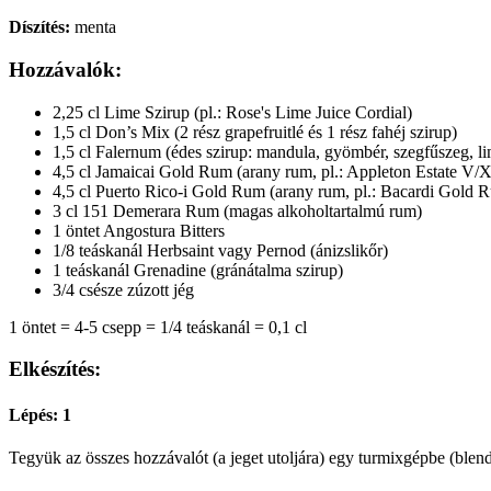
Díszítés:
menta
Hozzávalók:
2,25 cl Lime Szirup (pl.: Rose's Lime Juice Cordial)
1,5 cl Don’s Mix (2 rész grapefruitlé és 1 rész fahéj szirup)
1,5 cl Falernum (édes szirup: mandula, gyömbér, szegfűszeg, li
4,5 cl Jamaicai Gold Rum (arany rum, pl.: Appleton Estate V
4,5 cl Puerto Rico-i Gold Rum (arany rum, pl.: Bacardi Gold 
3 cl 151 Demerara Rum (magas alkoholtartalmú rum)
1 öntet Angostura Bitters
1/8 teáskanál Herbsaint vagy Pernod (ánizslikőr)
1 teáskanál Grenadine (gránátalma szirup)
3/4 csésze zúzott jég
1 öntet = 4-5 csepp = 1/4 teáskanál = 0,1 cl
Elkészítés:
Lépés: 1
Tegyük az összes hozzávalót (a jeget utoljára) egy turmixgépbe (blen