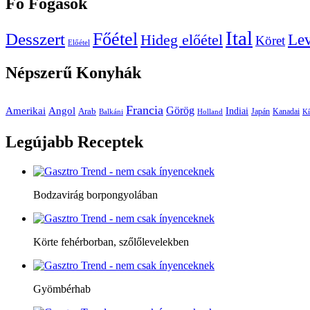
Fő
Fogások
Ital
Főétel
Desszert
Le
Hideg előétel
Köret
Előétel
Népszerű
Konyhák
Francia
Amerikai
Görög
Angol
Indiai
Arab
Japán
Kanadai
Balkáni
Holland
Kí
Legújabb
Receptek
Bodzavirág borpongyolában
Körte fehérborban, szőlőlevelekben
Gyömbérhab