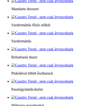
Mandarin desszert
Szedermártás főzés nélkül
Szedermártás
Rebarbarás linzer
Piskótával töltött őszibarack
Passiógyümölcskrém
Máktorta grapefruittal