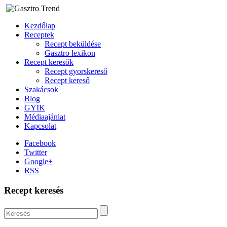
Kezdőlap
Receptek
Recept beküldése
Gasztro lexikon
Recept keresők
Recept gyorskereső
Recept kereső
Szakácsok
Blog
GYIK
Médiaajánlat
Kapcsolat
Facebook
Twitter
Google+
RSS
Recept keresés