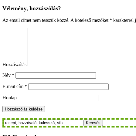
Vélemény, hozzászólás?
Az email címet nem tesszük közzé.
A kötelező mezőket
*
karakterrel j
Hozzászólás
Név
*
E-mail cím
*
Honlap
Keresés