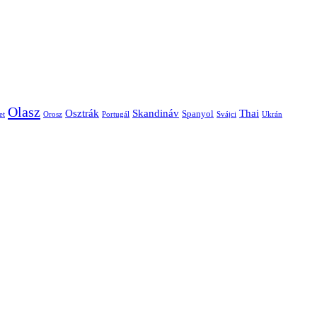
Olasz
Skandináv
Thai
Osztrák
Spanyol
et
Orosz
Portugál
Svájci
Ukrán