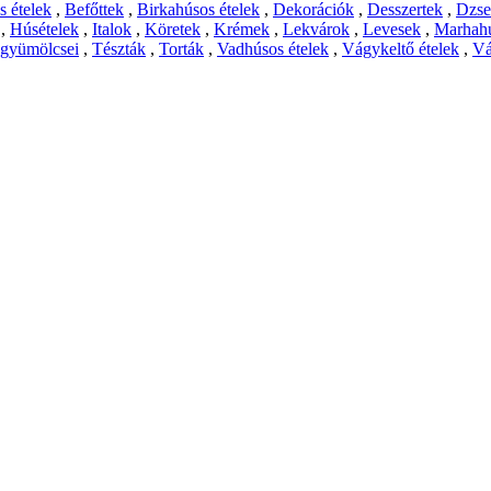
 ételek
,
Befőttek
,
Birkahúsos ételek
,
Dekorációk
,
Desszertek
,
Dzs
,
Húsételek
,
Italok
,
Köretek
,
Krémek
,
Lekvárok
,
Levesek
,
Marhahú
 gyümölcsei
,
Tészták
,
Torták
,
Vadhúsos ételek
,
Vágykeltő ételek
,
Vá