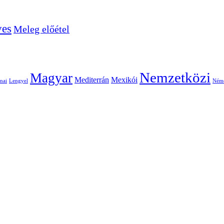
ves
Meleg előétel
Nemzetközi
Magyar
Mediterrán
Mexikói
nai
Lengyel
Ném