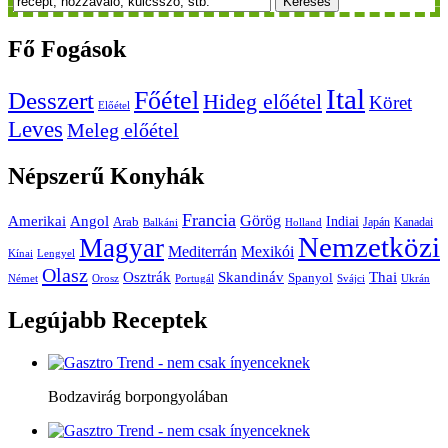
Keresés
Fő
Fogások
Ital
Főétel
Desszert
Hideg előétel
Köret
Előétel
Leves
Meleg előétel
Népszerű
Konyhák
Francia
Amerikai
Görög
Angol
Indiai
Arab
Japán
Kanadai
Balkáni
Holland
Nemzetközi
Magyar
Mediterrán
Mexikói
Kínai
Lengyel
Olasz
Skandináv
Thai
Osztrák
Spanyol
Német
Orosz
Portugál
Svájci
Ukrán
Legújabb
Receptek
Bodzavirág borpongyolában