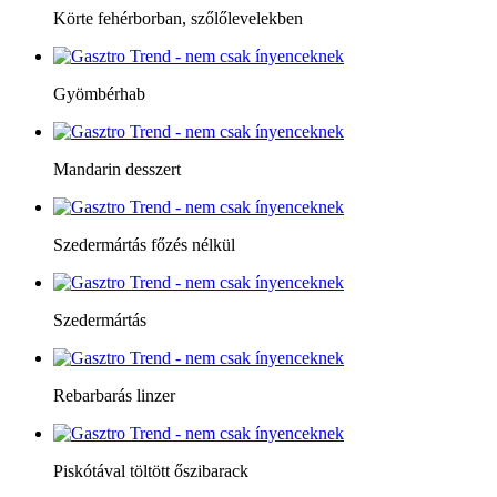
Körte fehérborban, szőlőlevelekben
Gyömbérhab
Mandarin desszert
Szedermártás főzés nélkül
Szedermártás
Rebarbarás linzer
Piskótával töltött őszibarack