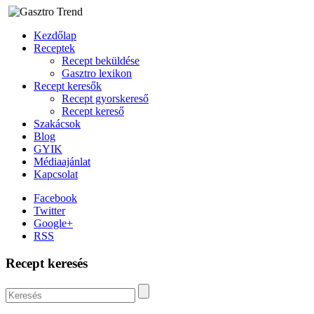
Kezdőlap
Receptek
Recept beküldése
Gasztro lexikon
Recept keresők
Recept gyorskereső
Recept kereső
Szakácsok
Blog
GYIK
Médiaajánlat
Kapcsolat
Facebook
Twitter
Google+
RSS
Recept keresés