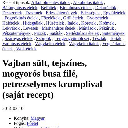
Recept típusok:
Alkoholmentes italok
,
Alkoholos italok
,
Bárányhúsos ételek
,
Befőttek
,
Birkahúsos ételek
,
Dekorációk
,
Desszertek
,
Dzsemek
,
Édes sütemények
,
Édességek
,
Egytálételek
,
Fogyókúrás ételek
,
Főzelékek
,
Grill ételek
,
Gyorsételek
,
Halételek
,
Hidegtálak
,
Húsételek
,
Italok
,
Köretek
,
Krémek
,
Lekvárok
,
Levesek
,
Marhahúsos ételek
,
Mártások
,
Pékáruk
,
Péksütemények
,
Pizzák
,
Saláták
,
Sertéshúsos ételek
,
Sütemények
,
Szárnyas ételek
,
Szörpök
,
Tenger gyümölcsei
,
Tészták
,
Torták
,
Vadhúsos ételek
,
Vágykeltő ételek
,
Vágykeltő italok
,
Vegetáriánus
ételek
,
Wok ételek
Vajban sült, tejszínes,
mogyorós busa filé,
petrezselymes krumplival
(saját recept)
2014-03-10
Konyha:
Magyar
Fogás:
Főétel