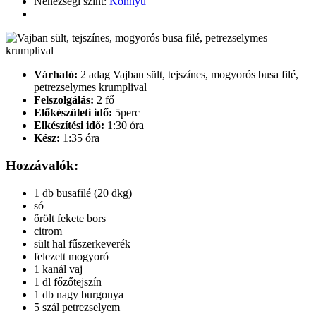
Nehézségi szint:
Könnyű
Várható:
2 adag Vajban sült, tejszínes, mogyorós busa filé,
petrezselymes krumplival
Felszolgálás:
2 fő
Előkészületi idő:
5perc
Elkészítési idő:
1:30 óra
Kész:
1:35 óra
Hozzávalók:
1 db busafilé (20 dkg)
só
őrölt fekete bors
citrom
sült hal fűszerkeverék
felezett mogyoró
1 kanál vaj
1 dl főzőtejszín
1 db nagy burgonya
5 szál petrezselyem