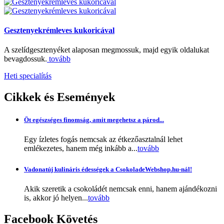
Gesztenyekrémleves kukoricával
A szelídgesztenyéket alaposan megmossuk, majd egyik oldalukat
bevagdossuk.
tovább
Heti specialítás
Cikkek
és Események
Öt egészséges finomság, amit megehetsz a párod...
Egy ízletes fogás nemcsak az étkezőasztalnál lehet
emlékezetes, hanem még inkább a...
tovább
Vadonatúj kulináris édességek a CsokoladeWebshop.hu-nál!
Akik szeretik a csokoládét nemcsak enni, hanem ajándékozni
is, akkor jó helyen...
tovább
Facebook
Követés