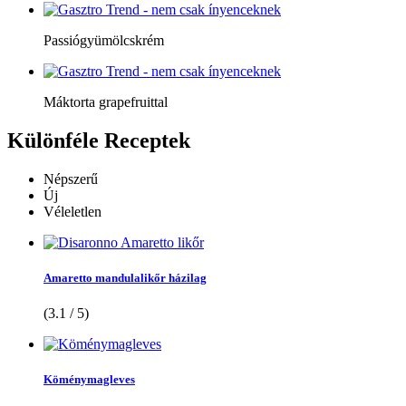
Passiógyümölcskrém
Máktorta grapefruittal
Különféle
Receptek
Népszerű
Új
Véleletlen
Amaretto mandulalikőr házilag
(3.1 / 5)
Köménymagleves