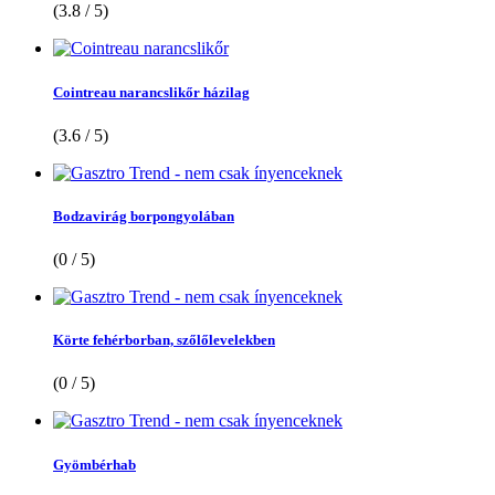
(3.8 / 5)
Cointreau narancslikőr házilag
(3.6 / 5)
Bodzavirág borpongyolában
(0 / 5)
Körte fehérborban, szőlőlevelekben
(0 / 5)
Gyömbérhab