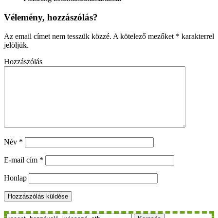
Vélemény, hozzászólás?
Az email címet nem tesszük közzé.
A kötelező mezőket
*
karakterrel
jelöljük.
Hozzászólás
Név
*
E-mail cím
*
Honlap