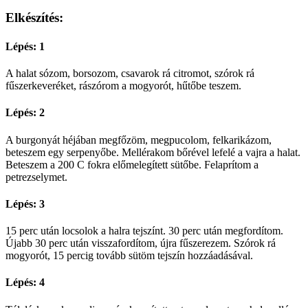
Elkészítés:
Lépés: 1
A halat sózom, borsozom, csavarok rá citromot, szórok rá
fűszerkeveréket, rászórom a mogyorót, hűtőbe teszem.
Lépés: 2
A burgonyát héjában megfőzöm, megpucolom, felkarikázom,
beteszem egy serpenyőbe. Mellérakom bőrével lefelé a vajra a halat.
Beteszem a 200 C fokra előmelegített sütőbe. Felaprítom a
petrezselymet.
Lépés: 3
15 perc után locsolok a halra tejszínt. 30 perc után megfordítom.
Újabb 30 perc után visszafordítom, újra fűszerezem. Szórok rá
mogyorót, 15 percig tovább sütöm tejszín hozzáadásával.
Lépés: 4