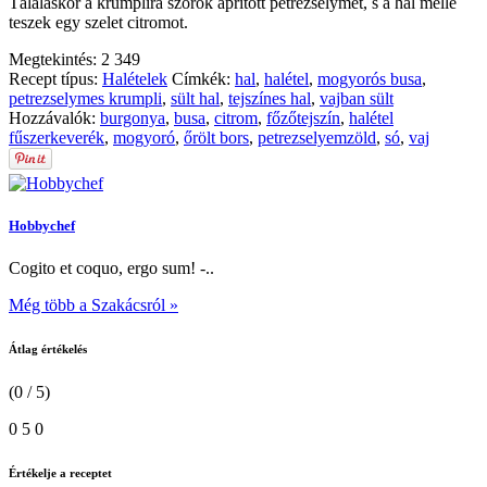
Tálaláskor a krumplira szórok aprított petrezselymet, s a hal mellé
teszek egy szelet citromot.
Megtekintés:
2 349
Recept típus:
Halételek
Címkék:
hal
,
halétel
,
mogyorós busa
,
petrezselymes krumpli
,
sült hal
,
tejszínes hal
,
vajban sült
Hozzávalók:
burgonya
,
busa
,
citrom
,
főzőtejszín
,
halétel
fűszerkeverék
,
mogyoró
,
őrölt bors
,
petrezselyemzöld
,
só
,
vaj
Hobbychef
Cogito et coquo, ergo sum! -..
Még több a Szakácsról »
Átlag értékelés
(0 / 5)
0
5
0
Értékelje a receptet