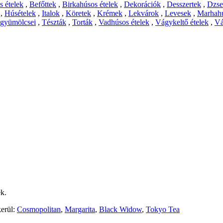
 ételek
,
Befőttek
,
Birkahúsos ételek
,
Dekorációk
,
Desszertek
,
Dzs
,
Húsételek
,
Italok
,
Köretek
,
Krémek
,
Lekvárok
,
Levesek
,
Marhahú
 gyümölcsei
,
Tészták
,
Torták
,
Vadhúsos ételek
,
Vágykeltő ételek
,
Vá
ek.
kerül:
Cosmopolitan
,
Margarita
,
Black Widow
,
Tokyo Tea