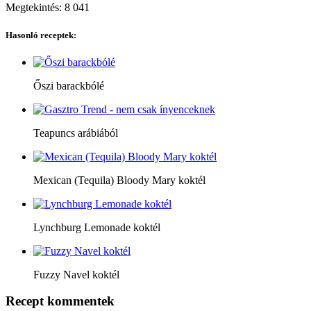
Megtekintés:
8 041
Hasonló receptek:
Őszi barackbólé
Teapuncs arábiából
Mexican (Tequila) Bloody Mary koktél
Lynchburg Lemonade koktél
Fuzzy Navel koktél
Recept kommentek