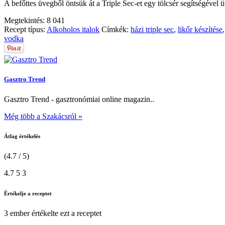
A befőttes üvegből öntsük át a Triple Sec-et egy tölcsér segítségével 
Megtekintés:
8 041
Recept típus:
Alkoholos italok
Címkék:
házi triple sec
,
likőr készítése
vodka
Gasztro Trend
Gasztro Trend - gasztronómiai online magazin..
Még több a Szakácsról »
Átlag értékelés
(4.7 / 5)
4.7
5
3
Értékelje a receptet
3 ember
értékelte ezt a receptet