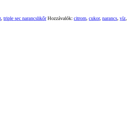
g
,
triple sec narancslikőr
Hozzávalók:
citrom
,
cukor
,
narancs
,
víz
,