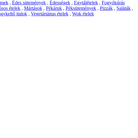
emek
,
Édes sütemények
,
Édességek
,
Egytálételek
,
Fogyókúrás
sos ételek
,
Mártások
,
Pékáruk
,
Péksütemények
,
Pizzák
,
Saláták
,
gykeltő italok
,
Vegetáriánus ételek
,
Wok ételek