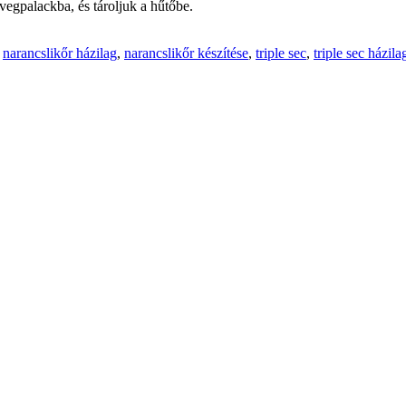
üvegpalackba, és tároljuk a hűtőbe.
,
narancslikőr házilag
,
narancslikőr készítése
,
triple sec
,
triple sec házila