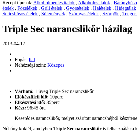
Recept típusok:
Alkoholmentes italok
,
Alkoholos italok
,
Bárányhúsos
ételek
,
Főzelékek
,
Grill ételek
,
Gyorsételek
,
Halételek
,
Hidegtálak
Sertéshúsos ételek
,
Sütemények
,
Szárnyas ételek
,
Szörpök
,
Tenger
Triple Sec narancslikőr házilag
2013-04-17
Fogás:
Ital
Nehézségi szint:
Közepes
Várható:
1 üveg Triple Sec narancslikőr
Előkészületi idő:
10perc
Elkészítési idő:
35perc
Kész:
96:45 óra
Keserédes narancslikőr, melyet szárított narancshéjból készíten
Néhány koktél, amelyben
Triple Sec narancslikőr
is felhasználásra 