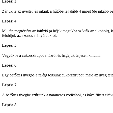
Lépés: 3
Zárjuk le az üveget, és rakjuk a hűtőbe legalább 4 napig (de inkább 
Lépés: 4
Miután megtörtént az infúzió (a héjak magukba szívták az alkoholt), k
feloldjuk az azonos arányú cukrot.
Lépés: 5
Vegyük le a cukorszirupot a tűzről és hagyjuk teljesen kihűlni.
Lépés: 6
Egy befőttes üvegbe a feléig töltsünk cukorszirupot, majd az üveg tetej
Lépés: 7
A befőttes üvegbe szűrjünk a narancsos vodkából, és kávé filtert eltáv
Lépés: 8