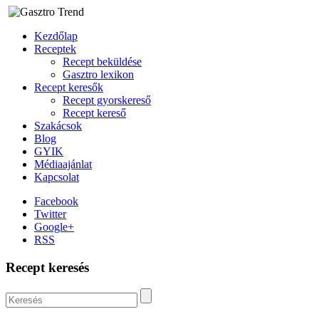
Kezdőlap
Receptek
Recept beküldése
Gasztro lexikon
Recept keresők
Recept gyorskereső
Recept kereső
Szakácsok
Blog
GYIK
Médiaajánlat
Kapcsolat
Facebook
Twitter
Google+
RSS
Recept keresés