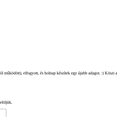
l működött), elfogyott, és holnap készítek egy újabb adagot. :) Köszi a
elöljük.