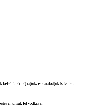
első fehér héj rajtuk, és daraboljuk is fel őket.
égével töltsük fel vodkával.