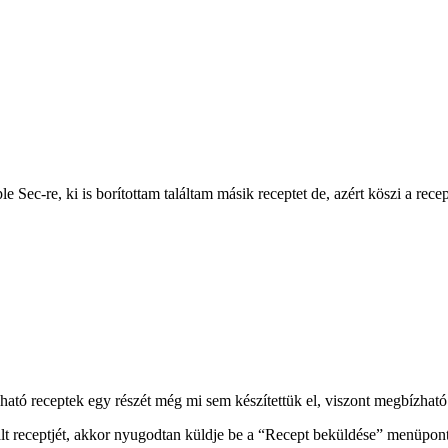
 Sec-re, ki is borítottam találtam másik receptet de, azért köszi a recept
ható receptek egy részét még mi sem készítettük el, viszont megbízható 
t receptjét, akkor nyugodtan küldje be a “Recept beküldése” menüpont 