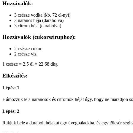
Hozzávalók:
3 csésze vodka (kb. 72 cl-nyi)
3 narancs héja (darabolva)
3 citrom héja (darabolva)
Hozzávalók (cukorsziruphoz):
2 csésze cukor
2 csésze víz
1 csésze = 2,5 dl = 22.68 dkg
Elkészítés:
Lépés: 1
Hámozzuk le a narancsok és citromok héját úgy, hogy ne maradjon sok b
Lépés: 2
Rakjuk bele a darabolt héjakat egy üvegpalackba, és egy tölcsér segíts