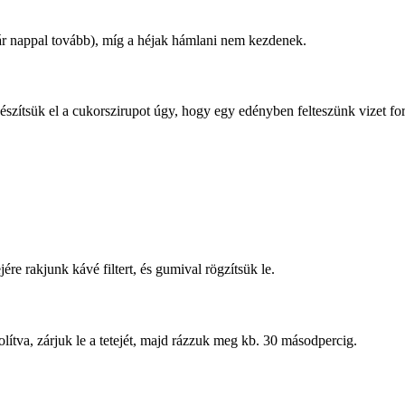
pár nappal tovább), míg a héjak hámlani nem kezdenek.
észítsük el a cukorszirupot úgy, hogy egy edényben felteszünk vizet for
ére rakjunk kávé filtert, és gumival rögzítsük le.
olítva, zárjuk le a tetejét, majd rázzuk meg kb. 30 másodpercig.