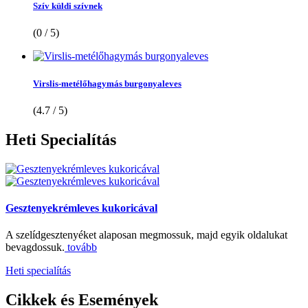
Szív küldi szívnek
(0 / 5)
Virslis-metélőhagymás burgonyaleves
(4.7 / 5)
Heti
Specialítás
Gesztenyekrémleves kukoricával
A szelídgesztenyéket alaposan megmossuk, majd egyik oldalukat
bevagdossuk.
tovább
Heti specialítás
Cikkek
és Események