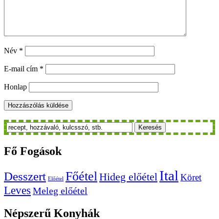
Név
*
E-mail cím
*
Honlap
Keresés
Fő
Fogások
Ital
Főétel
Desszert
Hideg előétel
Köret
Előétel
Leves
Meleg előétel
Népszerű
Konyhák