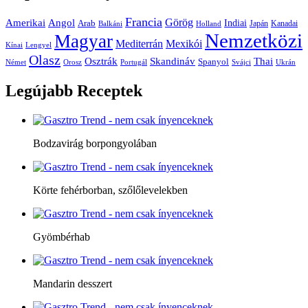
Francia
Amerikai
Görög
Angol
Indiai
Arab
Japán
Kanadai
Balkáni
Holland
Nemzetközi
Magyar
Mediterrán
Mexikói
Kínai
Lengyel
Olasz
Skandináv
Thai
Osztrák
Spanyol
Német
Orosz
Portugál
Svájci
Ukrán
Legújabb
Receptek
Bodzavirág borpongyolában
Körte fehérborban, szőlőlevelekben
Gyömbérhab
Mandarin desszert