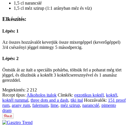
1,5 cl narancslé
1,5 cl méz szirup (1:1 arányban méz és víz)
Elkészítés:
Lépés: 1
Az összes hozzávalót keverjük össze mixergéppel (keverőgéppel)
3/4 csészényi jéggel mintegy 5 másodpercig.
Lépés: 2
Öntsük át az italt a speciális pohárba, töltsük fel a poharat még tört
jéggel, és díszítsük a koktélt 3 koktélcseresznyével és 1 ananász
gerezddel.
Megtekintés:
2 212
Recept típus:
Alkoholos italok
Címkék:
egzotikus koktél
,
koktél
,
koktél rummal
,
three dots and a dash
,
tiki ital
Hozzávalók:
151 proof
rum
,
arany rum
,
falernum
,
lime
,
méz szirup
,
narancslé
,
pimento
dram