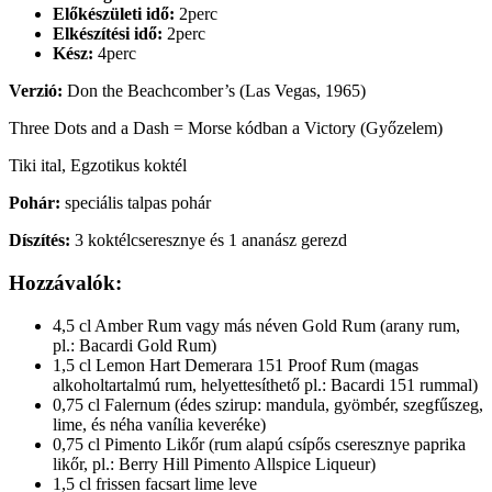
Előkészületi idő:
2perc
Elkészítési idő:
2perc
Kész:
4perc
Verzió:
Don the Beachcomber’s (Las Vegas, 1965)
Three Dots and a Dash = Morse kódban a Victory (Győzelem)
Tiki ital, Egzotikus koktél
Pohár:
speciális talpas pohár
Díszítés:
3 koktélcseresznye és 1 ananász gerezd
Hozzávalók:
4,5 cl Amber Rum vagy más néven Gold Rum (arany rum,
pl.: Bacardi Gold Rum)
1,5 cl Lemon Hart Demerara 151 Proof Rum (magas
alkoholtartalmú rum, helyettesíthető pl.: Bacardi 151 rummal)
0,75 cl Falernum (édes szirup: mandula, gyömbér, szegfűszeg,
lime, és néha vanília keveréke)
0,75 cl Pimento Likőr (rum alapú csípős cseresznye paprika
likőr, pl.: Berry Hill Pimento Allspice Liqueur)
1,5 cl frissen facsart lime leve