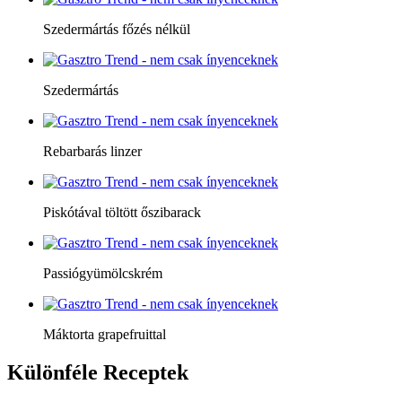
Szedermártás főzés nélkül
Szedermártás
Rebarbarás linzer
Piskótával töltött őszibarack
Passiógyümölcskrém
Máktorta grapefruittal
Különféle
Receptek