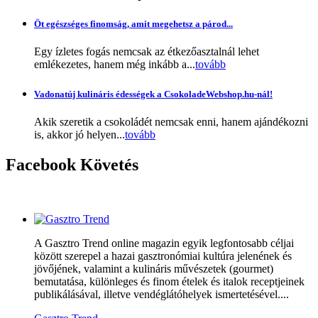
Öt egészséges finomság, amit megehetsz a párod...
Egy ízletes fogás nemcsak az étkezőasztalnál lehet
emlékezetes, hanem még inkább a...
tovább
Vadonatúj kulináris édességek a CsokoladeWebshop.hu-nál!
Akik szeretik a csokoládét nemcsak enni, hanem ajándékozni
is, akkor jó helyen...
tovább
Facebook
Követés
A Gasztro Trend online magazin egyik legfontosabb céljai
között szerepel a hazai gasztronómiai kultúra jelenének és
jövőjének, valamint a kulináris művészetek (gourmet)
bemutatása, különleges és finom ételek és italok receptjeinek
publikálásával, illetve vendéglátóhelyek ismertetésével....