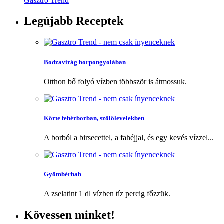
Gasztro Trend
Legújabb
Receptek
Bodzavirág borpongyolában
Otthon bő folyó vízben többször is átmossuk.
Körte fehérborban, szőlőlevelekben
A borból a birsecettel, a fahéjjal, és egy kevés vízzel...
Gyömbérhab
A zselatint 1 dl vízben tíz percig főzzük.
Kövessen
minket!