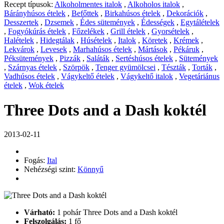
Recept típusok:
Alkoholmentes italok
,
Alkoholos italok
,
Bárányhúsos ételek
,
Befőttek
,
Birkahúsos ételek
,
Dekorációk
,
Desszertek
,
Dzsemek
,
Édes sütemények
,
Édességek
,
Egytálételek
,
Fogyókúrás ételek
,
Főzelékek
,
Grill ételek
,
Gyorsételek
,
Halételek
,
Hidegtálak
,
Húsételek
,
Italok
,
Köretek
,
Krémek
,
Lekvárok
,
Levesek
,
Marhahúsos ételek
,
Mártások
,
Pékáruk
,
Péksütemények
,
Pizzák
,
Saláták
,
Sertéshúsos ételek
,
Sütemények
,
Szárnyas ételek
,
Szörpök
,
Tenger gyümölcsei
,
Tészták
,
Torták
,
Vadhúsos ételek
,
Vágykeltő ételek
,
Vágykeltő italok
,
Vegetáriánus
ételek
,
Wok ételek
Three Dots and a Dash koktél
2013-02-11
Fogás:
Ital
Nehézségi szint:
Könnyű
Várható:
1 pohár Three Dots and a Dash koktél
Felszolgálás:
1 fő