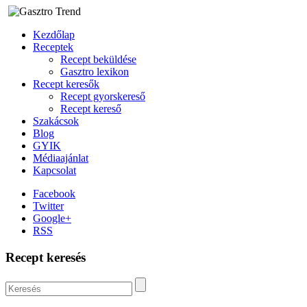
Kezdőlap
Receptek
Recept beküldése
Gasztro lexikon
Recept keresők
Recept gyorskereső
Recept kereső
Szakácsok
Blog
GYIK
Médiaajánlat
Kapcsolat
Facebook
Twitter
Google+
RSS
Recept keresés