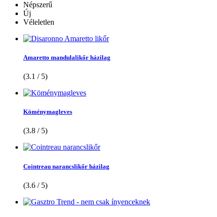
Népszerű
Új
Véleletlen
Amaretto mandulalikőr házilag
(3.1 / 5)
Köménymagleves
(3.8 / 5)
Cointreau narancslikőr házilag
(3.6 / 5)