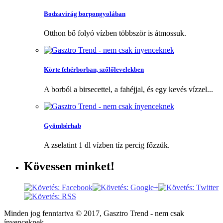
Bodzavirág borpongyolában
Otthon bő folyó vízben többször is átmossuk.
Körte fehérborban, szőlőlevelekben
A borból a birsecettel, a fahéjjal, és egy kevés vízzel...
Gyömbérhab
A zselatint 1 dl vízben tíz percig főzzük.
Kövessen
minket!
Minden jog fenntartva © 2017, Gasztro Trend - nem csak
ínyenceknek