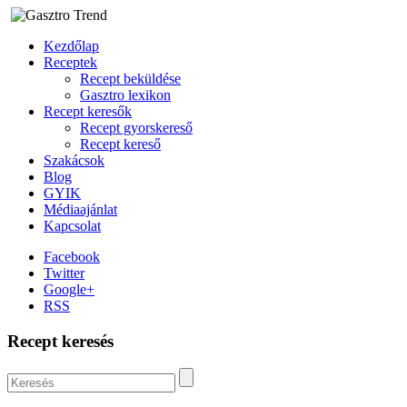
Kezdőlap
Receptek
Recept beküldése
Gasztro lexikon
Recept keresők
Recept gyorskereső
Recept kereső
Szakácsok
Blog
GYIK
Médiaajánlat
Kapcsolat
Facebook
Twitter
Google+
RSS
Recept keresés