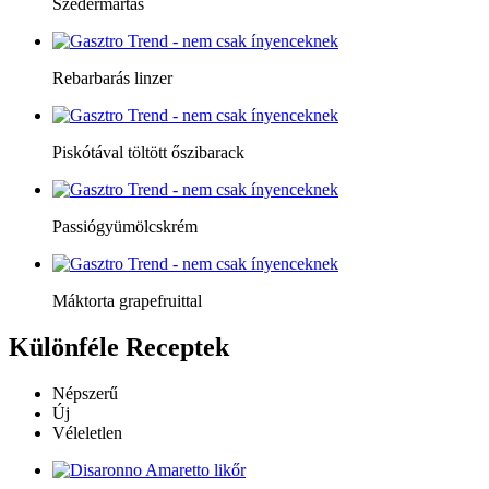
Szedermártás
Rebarbarás linzer
Piskótával töltött őszibarack
Passiógyümölcskrém
Máktorta grapefruittal
Különféle
Receptek
Népszerű
Új
Véleletlen