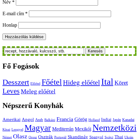
Név
*
E-mail cím
*
Honlap
Keresés
Fő
Fogások
Ital
Főétel
Desszert
Hideg előétel
Köret
Előétel
Leves
Meleg előétel
Népszerű
Konyhák
Francia
Amerikai
Görög
Angol
Indiai
Arab
Japán
Kanadai
Balkáni
Holland
Nemzetközi
Magyar
Mediterrán
Mexikói
Kínai
Lengyel
Olasz
Skandináv
Thai
Osztrák
Spanyol
Német
Orosz
Portugál
Svájci
Ukrán