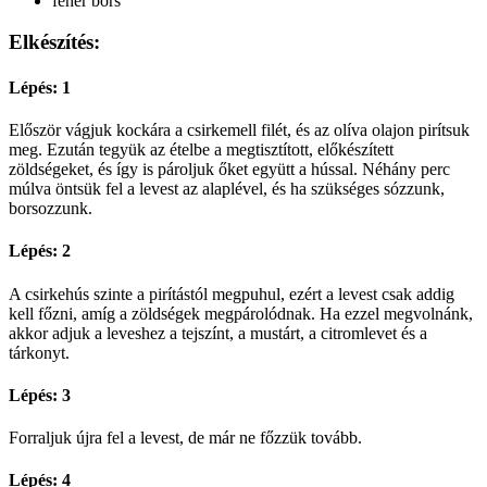
fehér bors
Elkészítés:
Lépés: 1
Először vágjuk kockára a csirkemell filét, és az olíva olajon pirítsuk
meg. Ezután tegyük az ételbe a megtisztított, előkészített
zöldségeket, és így is pároljuk őket együtt a hússal. Néhány perc
múlva öntsük fel a levest az alaplével, és ha szükséges sózzunk,
borsozzunk.
Lépés: 2
A csirkehús szinte a pirítástól megpuhul, ezért a levest csak addig
kell főzni, amíg a zöldségek megpárolódnak. Ha ezzel megvolnánk,
akkor adjuk a leveshez a tejszínt, a mustárt, a citromlevet és a
tárkonyt.
Lépés: 3
Forraljuk újra fel a levest, de már ne főzzük tovább.
Lépés: 4