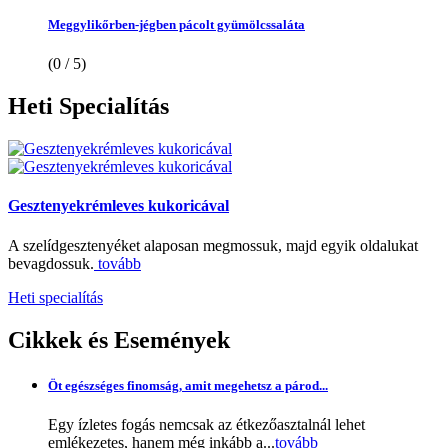
Meggylikőrben-jégben pácolt gyümölcssaláta
(0 / 5)
Heti
Specialítás
Gesztenyekrémleves kukoricával
A szelídgesztenyéket alaposan megmossuk, majd egyik oldalukat
bevagdossuk.
tovább
Heti specialítás
Cikkek
és Események
Öt egészséges finomság, amit megehetsz a párod...
Egy ízletes fogás nemcsak az étkezőasztalnál lehet
emlékezetes, hanem még inkább a...
tovább