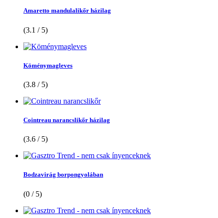
Amaretto mandulalikőr házilag
(3.1 / 5)
Köménymagleves
(3.8 / 5)
Cointreau narancslikőr házilag
(3.6 / 5)
Bodzavirág borpongyolában
(0 / 5)