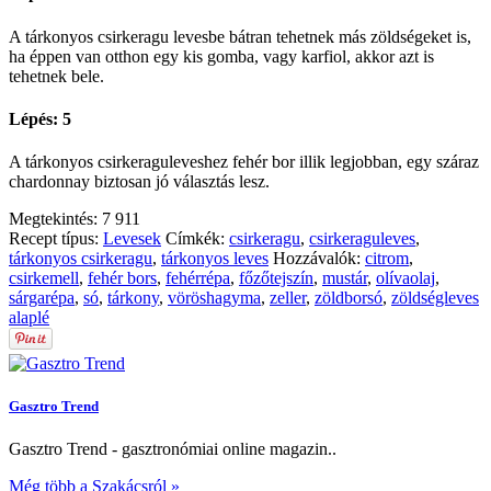
A tárkonyos csirkeragu levesbe bátran tehetnek más zöldségeket is,
ha éppen van otthon egy kis gomba, vagy karfiol, akkor azt is
tehetnek bele.
Lépés: 5
A tárkonyos csirkeraguleveshez fehér bor illik legjobban, egy száraz
chardonnay biztosan jó választás lesz.
Megtekintés:
7 911
Recept típus:
Levesek
Címkék:
csirkeragu
,
csirkeraguleves
,
tárkonyos csirkeragu
,
tárkonyos leves
Hozzávalók:
citrom
,
csirkemell
,
fehér bors
,
fehérrépa
,
főzőtejszín
,
mustár
,
olívaolaj
,
sárgarépa
,
só
,
tárkony
,
vöröshagyma
,
zeller
,
zöldborsó
,
zöldségleves
alaplé
Gasztro Trend
Gasztro Trend - gasztronómiai online magazin..
Még több a Szakácsról »