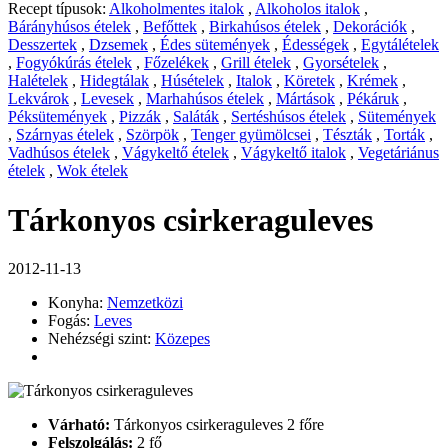
Recept típusok:
Alkoholmentes italok
,
Alkoholos italok
,
Bárányhúsos ételek
,
Befőttek
,
Birkahúsos ételek
,
Dekorációk
,
Desszertek
,
Dzsemek
,
Édes sütemények
,
Édességek
,
Egytálételek
,
Fogyókúrás ételek
,
Főzelékek
,
Grill ételek
,
Gyorsételek
,
Halételek
,
Hidegtálak
,
Húsételek
,
Italok
,
Köretek
,
Krémek
,
Lekvárok
,
Levesek
,
Marhahúsos ételek
,
Mártások
,
Pékáruk
,
Péksütemények
,
Pizzák
,
Saláták
,
Sertéshúsos ételek
,
Sütemények
,
Szárnyas ételek
,
Szörpök
,
Tenger gyümölcsei
,
Tészták
,
Torták
,
Vadhúsos ételek
,
Vágykeltő ételek
,
Vágykeltő italok
,
Vegetáriánus
ételek
,
Wok ételek
Tárkonyos csirkeraguleves
2012-11-13
Konyha:
Nemzetközi
Fogás:
Leves
Nehézségi szint:
Közepes
Várható:
Tárkonyos csirkeraguleves 2 főre
Felszolgálás:
2 fő