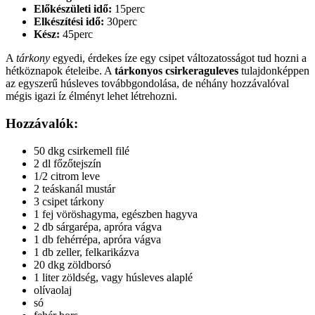
Előkészületi idő:
15perc
Elkészítési idő:
30perc
Kész:
45perc
A
tárkony
egyedi, érdekes íze egy csipet változatosságot tud hozni a
hétköznapok ételeibe. A
tárkonyos csirkeraguleves
tulajdonképpen
az egyszerű húsleves továbbgondolása, de néhány hozzávalóval
mégis igazi íz élményt lehet létrehozni.
Hozzávalók:
50 dkg csirkemell filé
2 dl főzőtejszín
1/2 citrom leve
2 teáskanál mustár
3 csipet tárkony
1 fej vöröshagyma, egészben hagyva
2 db sárgarépa, apróra vágva
1 db fehérrépa, apróra vágva
1 db zeller, felkarikázva
20 dkg zöldborsó
1 liter zöldség, vagy húsleves alaplé
olívaolaj
só