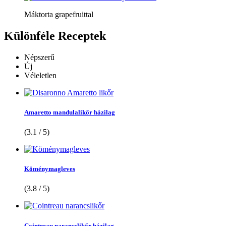
Máktorta grapefruittal
Különféle
Receptek
Népszerű
Új
Véleletlen
Amaretto mandulalikőr házilag
(3.1 / 5)
Köménymagleves
(3.8 / 5)
Cointreau narancslikőr házilag