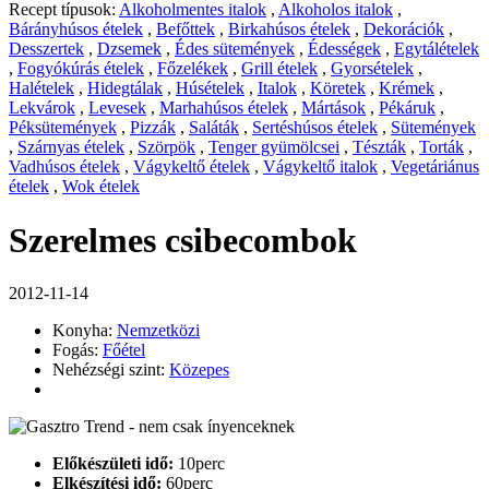
Recept típusok:
Alkoholmentes italok
,
Alkoholos italok
,
Bárányhúsos ételek
,
Befőttek
,
Birkahúsos ételek
,
Dekorációk
,
Desszertek
,
Dzsemek
,
Édes sütemények
,
Édességek
,
Egytálételek
,
Fogyókúrás ételek
,
Főzelékek
,
Grill ételek
,
Gyorsételek
,
Halételek
,
Hidegtálak
,
Húsételek
,
Italok
,
Köretek
,
Krémek
,
Lekvárok
,
Levesek
,
Marhahúsos ételek
,
Mártások
,
Pékáruk
,
Péksütemények
,
Pizzák
,
Saláták
,
Sertéshúsos ételek
,
Sütemények
,
Szárnyas ételek
,
Szörpök
,
Tenger gyümölcsei
,
Tészták
,
Torták
,
Vadhúsos ételek
,
Vágykeltő ételek
,
Vágykeltő italok
,
Vegetáriánus
ételek
,
Wok ételek
Szerelmes csibecombok
2012-11-14
Konyha:
Nemzetközi
Fogás:
Főétel
Nehézségi szint:
Közepes
Előkészületi idő:
10perc
Elkészítési idő:
60perc