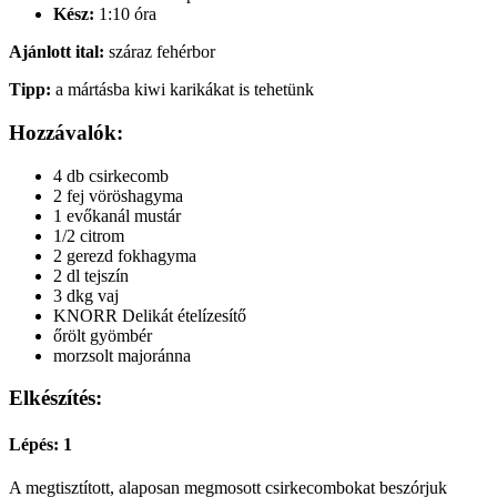
Kész:
1:10 óra
Ajánlott ital:
száraz fehérbor
Tipp:
a mártásba kiwi karikákat is tehetünk
Hozzávalók:
4 db csirkecomb
2 fej vöröshagyma
1 evőkanál mustár
1/2 citrom
2 gerezd fokhagyma
2 dl tejszín
3 dkg vaj
KNORR Delikát ételízesítő
őrölt gyömbér
morzsolt majoránna
Elkészítés:
Lépés: 1
A megtisztított, alaposan megmosott csirkecombokat beszórjuk