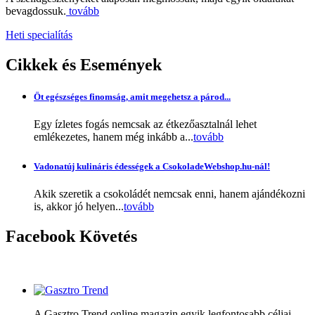
bevagdossuk.
tovább
Heti specialítás
Cikkek
és Események
Öt egészséges finomság, amit megehetsz a párod...
Egy ízletes fogás nemcsak az étkezőasztalnál lehet
emlékezetes, hanem még inkább a...
tovább
Vadonatúj kulináris édességek a CsokoladeWebshop.hu-nál!
Akik szeretik a csokoládét nemcsak enni, hanem ajándékozni
is, akkor jó helyen...
tovább
Facebook
Követés
A Gasztro Trend online magazin egyik legfontosabb céljai