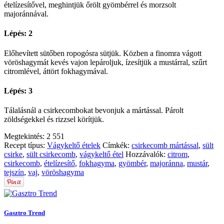
ételízesítővel, meghintjük őrölt gyömbérrel és morzsolt
majoránnával.
Lépés: 2
Előhevített sütőben ropogósra sütjük. Közben a finomra vágott
vöröshagymát kevés vajon lepároljuk, ízesítjük a mustárral, szűrt
citromlével, áttört fokhagymával.
Lépés: 3
Tálalásnál a csirkecombokat bevonjuk a mártással. Párolt
zöldségekkel és rizzsel körítjük.
Megtekintés:
2 551
Recept típus:
Vágykeltő ételek
Címkék:
csirkecomb mártással
,
sült
csirke
,
sült csirkecomb
,
vágykeltő étel
Hozzávalók:
citrom
,
csirkecomb
,
ételízesítő
,
fokhagyma
,
gyömbér
,
majoránna
,
mustár
,
tejszín
,
vaj
,
vöröshagyma
Gasztro Trend