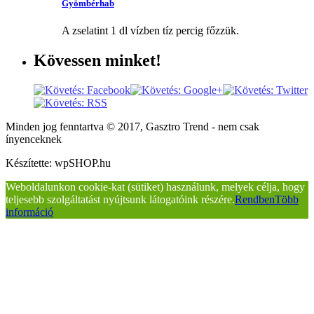
Gyömbérhab
A zselatint 1 dl vízben tíz percig főzzük.
Kövessen
minket!
Minden jog fenntartva © 2017, Gasztro Trend - nem csak
ínyenceknek
Készítette: wpSHOP.hu
Weboldalunkon cookie-kat (sütiket) használunk, melyek célja, hogy
teljesebb szolgáltatást nyújtsunk látogatóink részére.
Rendben
Több
információ