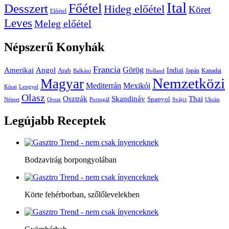
Ital
Főétel
Desszert
Hideg előétel
Köret
Előétel
Leves
Meleg előétel
Népszerű
Konyhák
Francia
Amerikai
Görög
Angol
Indiai
Arab
Japán
Kanadai
Balkáni
Holland
Nemzetközi
Magyar
Mediterrán
Mexikói
Kínai
Lengyel
Olasz
Skandináv
Thai
Osztrák
Spanyol
Német
Orosz
Portugál
Svájci
Ukrán
Legújabb
Receptek
Bodzavirág borpongyolában
Körte fehérborban, szőlőlevelekben