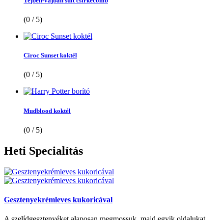
Tejben-vajban sült csirkecomb
(0 / 5)
Ciroc Sunset koktél
(0 / 5)
Mudblood koktél
(0 / 5)
Heti
Specialítás
Gesztenyekrémleves kukoricával
A szelídgesztenyéket alaposan megmossuk, majd egyik oldalukat