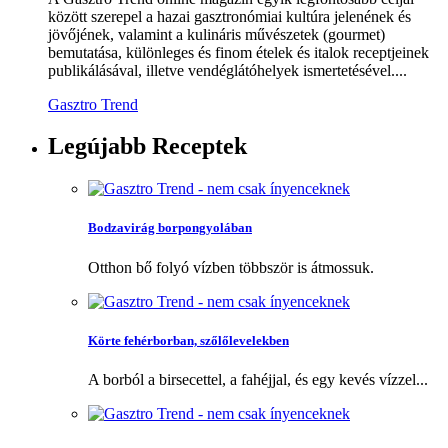
között szerepel a hazai gasztronómiai kultúra jelenének és
jövőjének, valamint a kulináris művészetek (gourmet)
bemutatása, különleges és finom ételek és italok receptjeinek
publikálásával, illetve vendéglátóhelyek ismertetésével....
Gasztro Trend
Legújabb
Receptek
Bodzavirág borpongyolában
Otthon bő folyó vízben többször is átmossuk.
Körte fehérborban, szőlőlevelekben
A borból a birsecettel, a fahéjjal, és egy kevés vízzel...