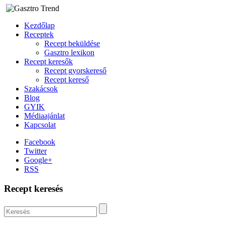
Kezdőlap
Receptek
Recept beküldése
Gasztro lexikon
Recept keresők
Recept gyorskereső
Recept kereső
Szakácsok
Blog
GYIK
Médiaajánlat
Kapcsolat
Facebook
Twitter
Google+
RSS
Recept keresés