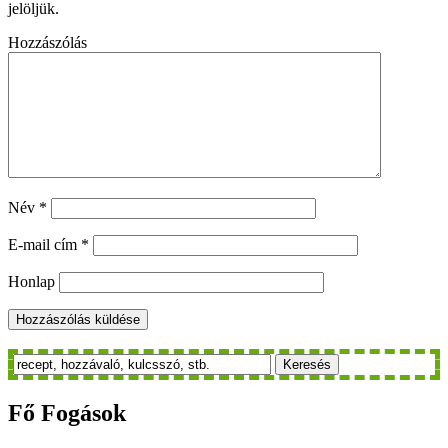
jelöljük.
Hozzászólás
Név
*
E-mail cím
*
Honlap
Keresés
Fő
Fogások