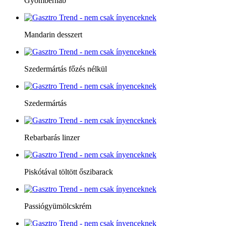
Gyömbérhab
Mandarin desszert
Szedermártás főzés nélkül
Szedermártás
Rebarbarás linzer
Piskótával töltött őszibarack
Passiógyümölcskrém