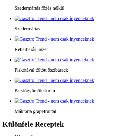
Szedermártás főzés nélkül
Szedermártás
Rebarbarás linzer
Piskótával töltött őszibarack
Passiógyümölcskrém
Máktorta grapefruittal
Különféle
Receptek