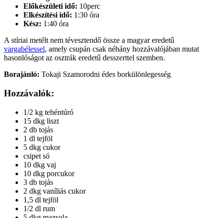
Előkészületi idő:
10perc
Elkészítési idő:
1:30 óra
Kész:
1:40 óra
A stíriai metélt nem tévesztendő össze a magyar eredetű
vargabélessel
, amely csupán csak néhány hozzávalójában mutat
hasonlóságot az osztrák eredetű desszerttel szemben.
Borajánló:
Tokaji Szamorodni édes borkülönlegesség
Hozzávalók:
1/2 kg tehéntúró
15 dkg liszt
2 db tojás
1 dl tejföl
5 dkg cukor
csipet só
10 dkg vaj
10 dkg porcukor
3 db tojás
2 dkg vaníliás cukor
1,5 dl tejföl
1/2 dl rum
5 dkg mazsola