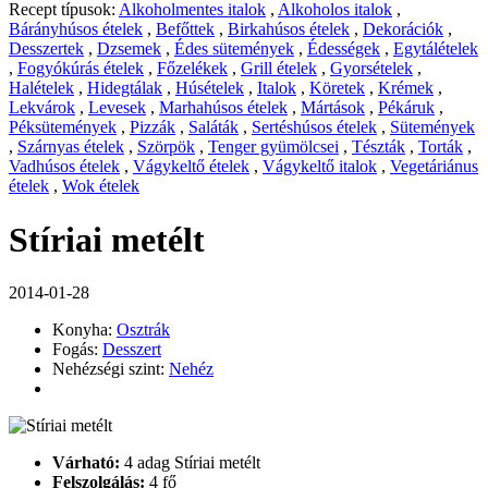
Recept típusok:
Alkoholmentes italok
,
Alkoholos italok
,
Bárányhúsos ételek
,
Befőttek
,
Birkahúsos ételek
,
Dekorációk
,
Desszertek
,
Dzsemek
,
Édes sütemények
,
Édességek
,
Egytálételek
,
Fogyókúrás ételek
,
Főzelékek
,
Grill ételek
,
Gyorsételek
,
Halételek
,
Hidegtálak
,
Húsételek
,
Italok
,
Köretek
,
Krémek
,
Lekvárok
,
Levesek
,
Marhahúsos ételek
,
Mártások
,
Pékáruk
,
Péksütemények
,
Pizzák
,
Saláták
,
Sertéshúsos ételek
,
Sütemények
,
Szárnyas ételek
,
Szörpök
,
Tenger gyümölcsei
,
Tészták
,
Torták
,
Vadhúsos ételek
,
Vágykeltő ételek
,
Vágykeltő italok
,
Vegetáriánus
ételek
,
Wok ételek
Stíriai metélt
2014-01-28
Konyha:
Osztrák
Fogás:
Desszert
Nehézségi szint:
Nehéz
Várható:
4 adag Stíriai metélt
Felszolgálás:
4 fő