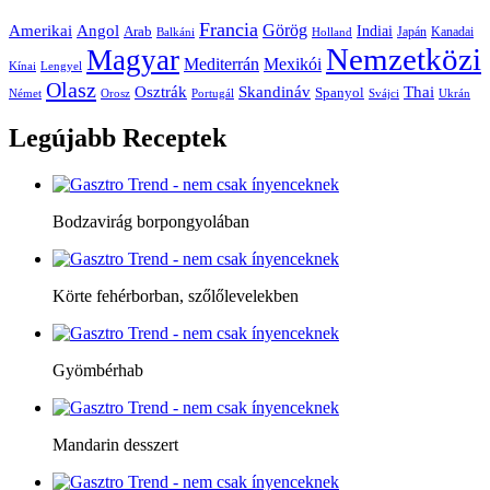
Francia
Amerikai
Görög
Angol
Indiai
Arab
Japán
Kanadai
Balkáni
Holland
Nemzetközi
Magyar
Mediterrán
Mexikói
Kínai
Lengyel
Olasz
Skandináv
Thai
Osztrák
Spanyol
Német
Orosz
Portugál
Svájci
Ukrán
Legújabb
Receptek
Bodzavirág borpongyolában
Körte fehérborban, szőlőlevelekben
Gyömbérhab
Mandarin desszert