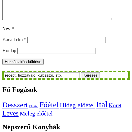
Név
*
E-mail cím
*
Honlap
Keresés
Fő
Fogások
Ital
Főétel
Desszert
Hideg előétel
Köret
Előétel
Leves
Meleg előétel
Népszerű
Konyhák