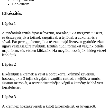
1 db citrom
Elkészítés:
Lépés: 1
A tehéntúrót szitán átpasszírozzuk, hozzáadjuk a megszitált lisztet,
és összegyúrjuk a tojások sárgájával, a tejföllel, a cukorral és a
sóval. Pár percig pihentetjük a tésztát, majd lisztezett gyúródeszkán
ujjnyi vastagságúra nyújtjuk. Ezután nudli formákat vágunk belőle,
majd forró, sós vízben kifőzzük. Ha megfőtt, leszűrjük, hideg vízzel
leöblítjük.
Lépés: 2
Elkészítjük a krémet: a vajat a porcukorral krémmé keverjük,
hozzáadjuk a 3 tojás sárgáját, a vaníliás cukrot, a tejfölt, a rumba
áztatott mazsolát, a reszelt citromhéjat, végül a kemény habbá vert
tojásfehérjét.
Lépés: 3
A krémhez hozzákeverjük a kifőtt túrósmetéltet, és kivajazott,