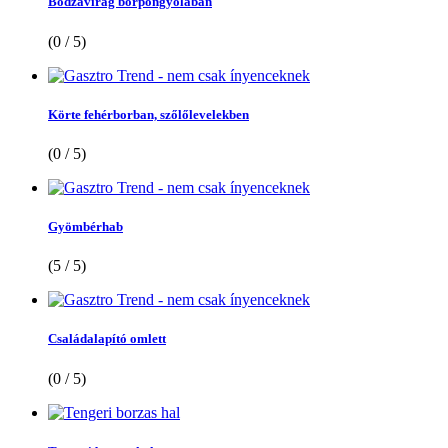
Bodzavirág borpongyolában
(0 / 5)
Körte fehérborban, szőlőlevelekben
(0 / 5)
Gyömbérhab
(5 / 5)
Családalapító omlett
(0 / 5)