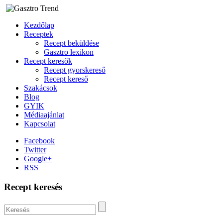
Kezdőlap
Receptek
Recept beküldése
Gasztro lexikon
Recept keresők
Recept gyorskereső
Recept kereső
Szakácsok
Blog
GYIK
Médiaajánlat
Kapcsolat
Facebook
Twitter
Google+
RSS
Recept keresés