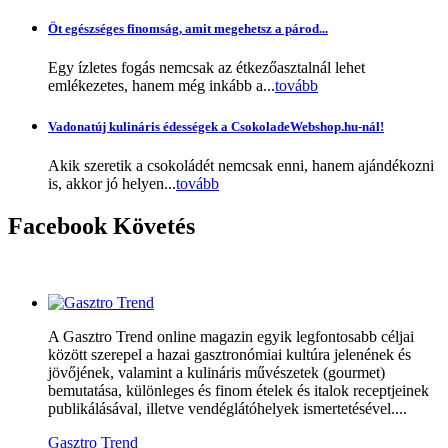
Öt egészséges finomság, amit megehetsz a párod...
Egy ízletes fogás nemcsak az étkezőasztalnál lehet
emlékezetes, hanem még inkább a...
tovább
Vadonatúj kulináris édességek a CsokoladeWebshop.hu-nál!
Akik szeretik a csokoládét nemcsak enni, hanem ajándékozni
is, akkor jó helyen...
tovább
Facebook
Követés
A Gasztro Trend online magazin egyik legfontosabb céljai
között szerepel a hazai gasztronómiai kultúra jelenének és
jövőjének, valamint a kulináris művészetek (gourmet)
bemutatása, különleges és finom ételek és italok receptjeinek
publikálásával, illetve vendéglátóhelyek ismertetésével....
Gasztro Trend