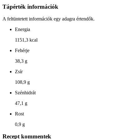
Tápérték információk
A feltüntetett információk egy adagra értendők.
Energia
1151,3 kcal
Fehérje
38,3 g
Zsír
108,9 g
Szénhidrát
47,1 g
Rost
0,9 g
Recept kommentek