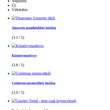
Népszerű
Új
Véleletlen
Amaretto mandulalikőr házilag
(3.1 / 5)
Köménymagleves
(3.8 / 5)
Cointreau narancslikőr házilag
(3.6 / 5)