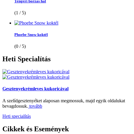
Tengeri borzas hal
(1 / 5)
Phoebe Snow koktél
(0 / 5)
Heti
Specialítás
Gesztenyekrémleves kukoricával
A szelídgesztenyéket alaposan megmossuk, majd egyik oldalukat
bevagdossuk.
tovább
Heti specialítás
Cikkek
és Események