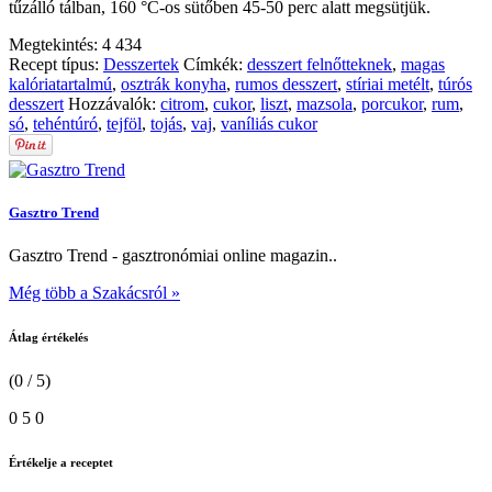
tűzálló tálban, 160 °C-os sütőben 45-50 perc alatt megsütjük.
Megtekintés:
4 434
Recept típus:
Desszertek
Címkék:
desszert felnőtteknek
,
magas
kalóriatartalmú
,
osztrák konyha
,
rumos desszert
,
stíriai metélt
,
túrós
desszert
Hozzávalók:
citrom
,
cukor
,
liszt
,
mazsola
,
porcukor
,
rum
,
só
,
tehéntúró
,
tejföl
,
tojás
,
vaj
,
vaníliás cukor
Gasztro Trend
Gasztro Trend - gasztronómiai online magazin..
Még több a Szakácsról »
Átlag értékelés
(0 / 5)
0
5
0
Értékelje a receptet