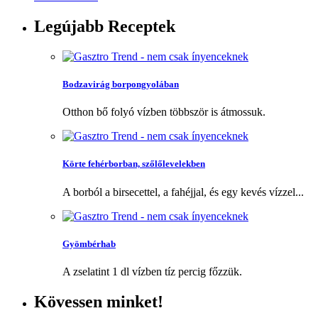
Legújabb
Receptek
Bodzavirág borpongyolában
Otthon bő folyó vízben többször is átmossuk.
Körte fehérborban, szőlőlevelekben
A borból a birsecettel, a fahéjjal, és egy kevés vízzel...
Gyömbérhab
A zselatint 1 dl vízben tíz percig főzzük.
Kövessen
minket!