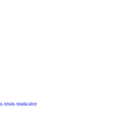
up
,
tejszín
,
tequila silver