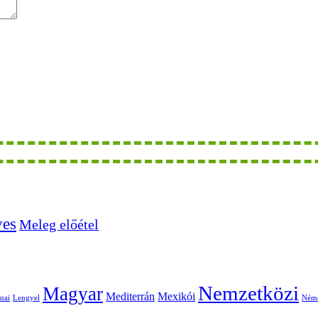
ves
Meleg előétel
Nemzetközi
Magyar
Mediterrán
Mexikói
nai
Lengyel
Ném