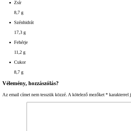
Zsír
8,7 g
Szénhidrát
17,3 g
Fehérje
11,2 g
Cukor
8,7 g
Vélemény, hozzászólás?
Az email címet nem tesszük közzé.
A kötelező mezőket
*
karakterrel j