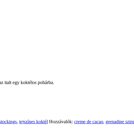
z italt egy koktélos pohárba.
 stockings
,
tejszínes koktél
Hozzávalók:
creme de cacao
,
grenadine szir