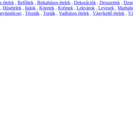
 ételek
,
Befőttek
,
Birkahúsos ételek
,
Dekorációk
,
Desszertek
,
Dzs
,
Húsételek
,
Italok
,
Köretek
,
Krémek
,
Lekvárok
,
Levesek
,
Marhahú
 gyümölcsei
,
Tészták
,
Torták
,
Vadhúsos ételek
,
Vágykeltő ételek
,
Vá