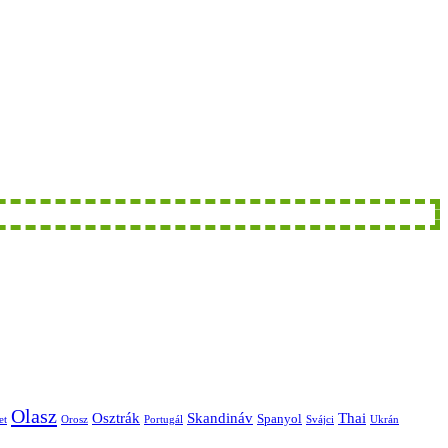
Olasz
Skandináv
Thai
Osztrák
Spanyol
et
Orosz
Portugál
Svájci
Ukrán