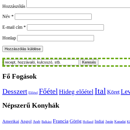
Hozzászólás
Név
*
E-mail cím
*
Honlap
Keresés
Fő
Fogások
Ital
Főétel
Desszert
Le
Hideg előétel
Köret
Előétel
Népszerű
Konyhák
Francia
Amerikai
Görög
Angol
Indiai
Arab
Japán
Kanadai
Balkáni
Holland
Kí