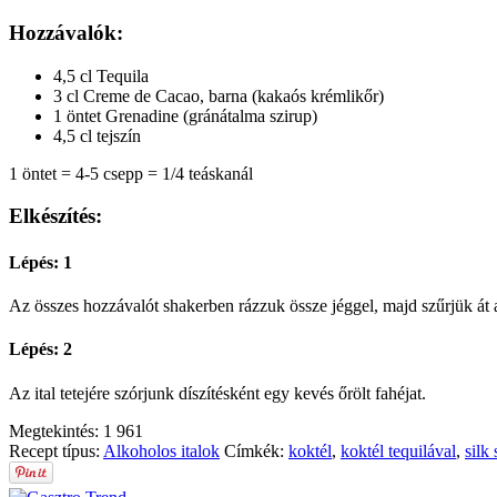
Hozzávalók:
4,5 cl Tequila
3 cl Creme de Cacao, barna (kakaós krémlikőr)
1 öntet Grenadine (gránátalma szirup)
4,5 cl tejszín
1 öntet = 4-5 csepp = 1/4 teáskanál
Elkészítés:
Lépés: 1
Az összes hozzávalót shakerben rázzuk össze jéggel, majd szűrjük át a
Lépés: 2
Az ital tetejére szórjunk díszítésként egy kevés őrölt fahéjat.
Megtekintés:
1 961
Recept típus:
Alkoholos italok
Címkék:
koktél
,
koktél tequilával
,
silk