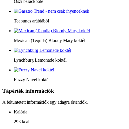
Őszi barackbólé
Teapuncs arábiából
Mexican (Tequila) Bloody Mary koktél
Lynchburg Lemonade koktél
Fuzzy Navel koktél
Tápérték információk
A feltüntetett információk egy adagra értendők.
Kalória
293 kcal