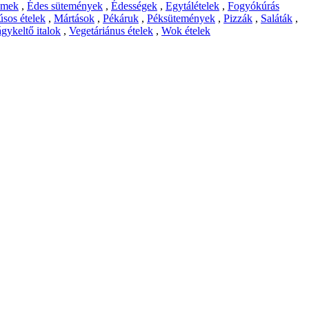
emek
,
Édes sütemények
,
Édességek
,
Egytálételek
,
Fogyókúrás
sos ételek
,
Mártások
,
Pékáruk
,
Péksütemények
,
Pizzák
,
Saláták
,
gykeltő italok
,
Vegetáriánus ételek
,
Wok ételek