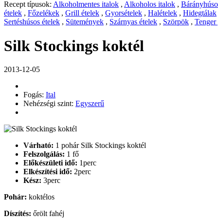
Recept típusok:
Alkoholmentes italok
,
Alkoholos italok
,
Bárányhúsos
ételek
,
Főzelékek
,
Grill ételek
,
Gyorsételek
,
Halételek
,
Hidegtálak
Sertéshúsos ételek
,
Sütemények
,
Szárnyas ételek
,
Szörpök
,
Tenger
Silk Stockings koktél
2013-12-05
Fogás:
Ital
Nehézségi szint:
Egyszerű
Várható:
1 pohár Silk Stockings koktél
Felszolgálás:
1 fő
Előkészületi idő:
1perc
Elkészítési idő:
2perc
Kész:
3perc
Pohár:
koktélos
Díszítés:
őrölt fahéj