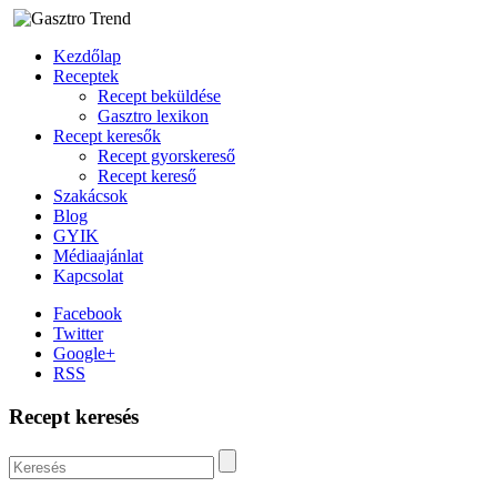
Kezdőlap
Receptek
Recept beküldése
Gasztro lexikon
Recept keresők
Recept gyorskereső
Recept kereső
Szakácsok
Blog
GYIK
Médiaajánlat
Kapcsolat
Facebook
Twitter
Google+
RSS
Recept keresés