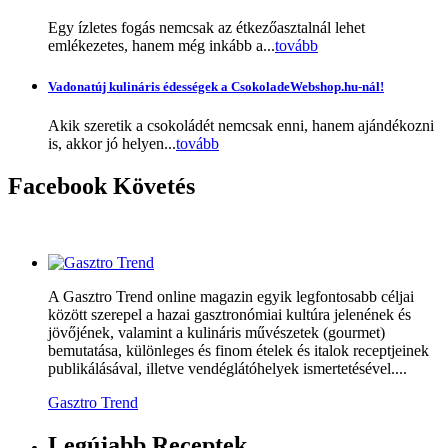
Egy ízletes fogás nemcsak az étkezőasztalnál lehet
emlékezetes, hanem még inkább a...
tovább
Vadonatúj kulináris édességek a CsokoladeWebshop.hu-nál!
Akik szeretik a csokoládét nemcsak enni, hanem ajándékozni
is, akkor jó helyen...
tovább
Facebook
Követés
A Gasztro Trend online magazin egyik legfontosabb céljai
között szerepel a hazai gasztronómiai kultúra jelenének és
jövőjének, valamint a kulináris művészetek (gourmet)
bemutatása, különleges és finom ételek és italok receptjeinek
publikálásával, illetve vendéglátóhelyek ismertetésével....
Gasztro Trend
Legújabb
Receptek