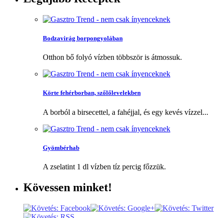
Bodzavirág borpongyolában
Otthon bő folyó vízben többször is átmossuk.
Körte fehérborban, szőlőlevelekben
A borból a birsecettel, a fahéjjal, és egy kevés vízzel...
Gyömbérhab
A zselatint 1 dl vízben tíz percig főzzük.
Kövessen
minket!