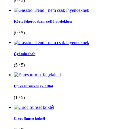
(0 / 5)
Körte fehérborban, szőlőlevelekben
(0 / 5)
Gyömbérhab
(5 / 5)
Epres turmix fagylalttal
(1 / 5)
Ciroc Sunset koktél