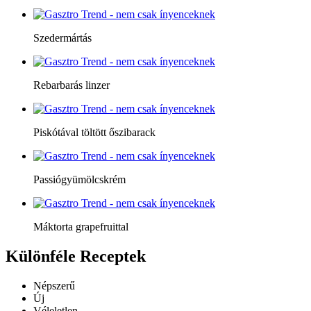
Szedermártás
Rebarbarás linzer
Piskótával töltött őszibarack
Passiógyümölcskrém
Máktorta grapefruittal
Különféle
Receptek
Népszerű
Új
Véleletlen