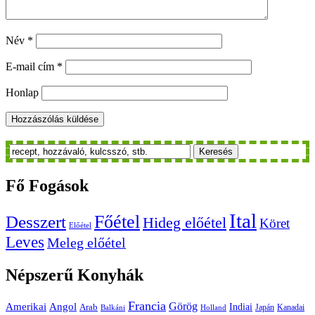
Név
*
E-mail cím
*
Honlap
Keresés
Fő
Fogások
Ital
Főétel
Desszert
Hideg előétel
Köret
Előétel
Leves
Meleg előétel
Népszerű
Konyhák
Francia
Amerikai
Görög
Angol
Indiai
Arab
Japán
Kanadai
Balkáni
Holland