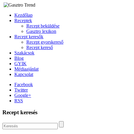
Kezdőlap
Receptek
Recept beküldése
Gasztro lexikon
Recept keresők
Recept gyorskereső
Recept kereső
Szakácsok
Blog
GYIK
Médiaajánlat
Kapcsolat
Facebook
Twitter
Google+
RSS
Recept keresés