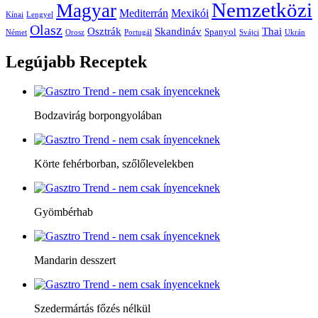
Nemzetközi
Magyar
Mediterrán
Mexikói
Kínai
Lengyel
Olasz
Skandináv
Thai
Osztrák
Spanyol
Német
Orosz
Portugál
Svájci
Ukrán
Legújabb
Receptek
Bodzavirág borpongyolában
Körte fehérborban, szőlőlevelekben
Gyömbérhab
Mandarin desszert
Szedermártás főzés nélkül