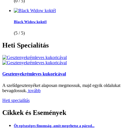
(0 / 5)
Black Widow koktél
(5 / 5)
Heti
Specialítás
Gesztenyekrémleves kukoricával
A szelídgesztenyéket alaposan megmossuk, majd egyik oldalukat
bevagdossuk.
tovább
Heti specialítás
Cikkek
és Események
Öt egészséges finomság, amit megehetsz a párod...