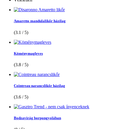
Amaretto mandulalikőr házilag
(3.1 / 5)
Köménymagleves
(3.8 / 5)
Cointreau narancslikőr házilag
(3.6 / 5)
Bodzavirág borpongyolában