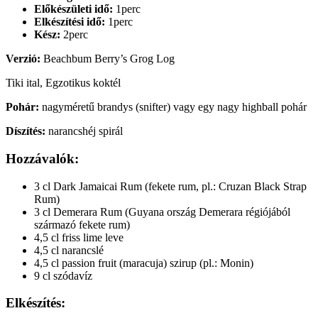
Előkészületi idő:
1perc
Elkészítési idő:
1perc
Kész:
2perc
Verzió:
Beachbum Berry’s Grog Log
Tiki ital, Egzotikus koktél
Pohár:
nagyméretű brandys (snifter) vagy egy nagy highball pohár
Díszítés:
narancshéj spirál
Hozzávalók:
3 cl Dark Jamaicai Rum (fekete rum, pl.: Cruzan Black Strap
Rum)
3 cl Demerara Rum (Guyana ország Demerara régiójából
származó fekete rum)
4,5 cl friss lime leve
4,5 cl narancslé
4,5 cl passion fruit (maracuja) szirup (pl.: Monin)
9 cl szódavíz
Elkészítés: