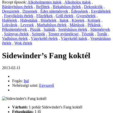
Recept típusok:
Alkoholmentes italok
,
Alkoholos italok
,
Bárányhúsos ételek
,
Befőttek
,
Birkahúsos ételek
,
Dekorációk
,
Desszertek
,
Dzsemek
,
Édes sütemények
,
Édességek
,
Egytálételek
,
Fogyókúrás ételek
,
Főzelékek
,
Grill ételek
,
Gyorsételek
,
Halételek
,
Hidegtálak
,
Húsételek
,
Italok
,
Köretek
,
Krémek
,
Lekvárok
,
Levesek
,
Marhahúsos ételek
,
Mártások
,
Pékáruk
,
Péksütemények
,
Pizzák
,
Saláták
,
Sertéshúsos ételek
,
Sütemények
,
Szárnyas ételek
,
Szörpök
,
Tenger gyümölcsei
,
Tészták
,
Torták
,
Vadhúsos ételek
,
Vágykeltő ételek
,
Vágykeltő italok
,
Vegetáriánus
ételek
,
Wok ételek
Sidewinder’s Fang koktél
2013-02-11
Fogás:
Ital
Nehézségi szint:
Egyszerű
Várható:
1 pohár Sidewinder's Fang koktél
Felszolgálás:
1 fő