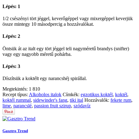
Lépés: 1
1/2 csészényi tört jéggel, keverőgéppel vagy mixergéppel keverjük
össze mintegy 10 másodpercig a hozzávalókat.
Lépés: 2
Öntsük át az italt egy tört jéggel teli nagyméretű brandys (snifter)
vagy egy nagyobb méretű pohárba.
Lépés: 3
Díszítsük a koktélt egy narancshéj spirállal.
Megtekintés:
1 810
Recept típus:
Alkoholos italok
Címkék:
egzotikus koktél
,
koktél
,
koktél rummal
,
sidewinder's fang
,
tiki ital
Hozzávalók:
fekete rum
,
lime
,
narancslé
,
passion fruit szirup
,
szódavíz
Gasztro Trend