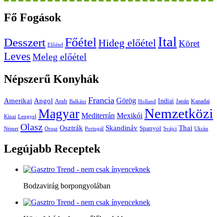
Fő
Fogások
Ital
Főétel
Desszert
Hideg előétel
Köret
Előétel
Leves
Meleg előétel
Népszerű
Konyhák
Francia
Amerikai
Görög
Angol
Indiai
Arab
Japán
Kanadai
Balkáni
Holland
Nemzetközi
Magyar
Mediterrán
Mexikói
Kínai
Lengyel
Olasz
Skandináv
Thai
Osztrák
Spanyol
Német
Orosz
Portugál
Svájci
Ukrán
Legújabb
Receptek
Bodzavirág borpongyolában