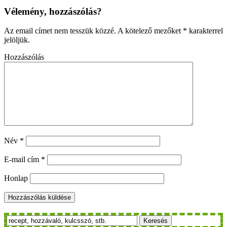
Vélemény, hozzászólás?
Az email címet nem tesszük közzé.
A kötelező mezőket
*
karakterrel
jelöljük.
Hozzászólás
Név
*
E-mail cím
*
Honlap
Keresés