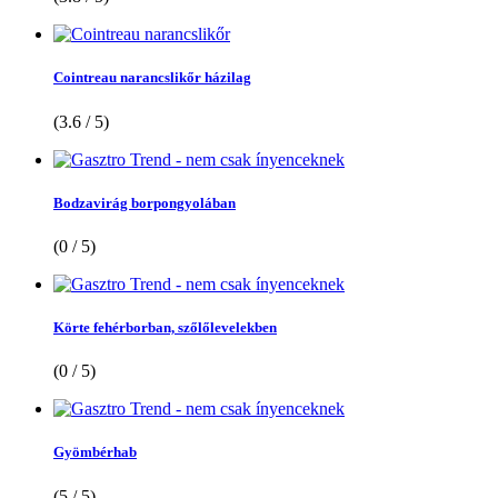
Cointreau narancslikőr házilag
(3.6 / 5)
Bodzavirág borpongyolában
(0 / 5)
Körte fehérborban, szőlőlevelekben
(0 / 5)
Gyömbérhab
(5 / 5)