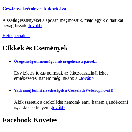
Gesztenyekrémleves kukoricával
A szelídgesztenyéket alaposan megmossuk, majd egyik oldalukat
bevagdossuk.
tovább
Heti specialítás
Cikkek
és Események
Öt egészséges finomság, amit megehetsz a párod...
Egy ízletes fogás nemcsak az étkezőasztalnál lehet
emlékezetes, hanem még inkább a...
tovább
Vadonatúj kulináris édességek a CsokoladeWebshop.hu-nál!
Akik szeretik a csokoládét nemcsak enni, hanem ajándékozni
is, akkor jó helyen...
tovább
Facebook
Követés