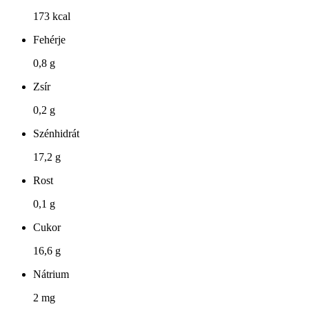
173 kcal
Fehérje
0,8 g
Zsír
0,2 g
Szénhidrát
17,2 g
Rost
0,1 g
Cukor
16,6 g
Nátrium
2 mg