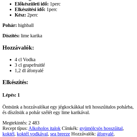
Előkészületi idő:
1perc
Elkészítési idő:
1perc
Kész:
2perc
Pohár:
highball
Díszítés:
lime karika
Hozzávalók:
4 cl Vodka
3 cl grapefruitlé
1,2 dl áfonyalé
Elkészítés:
Lépés: 1
Öntsünk a hozzávalókat egy jégkockákkal teli hosszúitalos pohárba,
és díszítsük a pohár szélét egy lime karikával.
Megtekintés:
2 483
Recept típus:
Alkoholos italok
Címkék:
gyümölcsös hosszúital
,
koktél
,
koktél vodkával
,
sea breeze
Hozzávalók:
áfonyalé
,