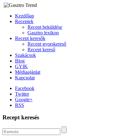
Kezdőlap
Receptek
Recept beküldése
Gasztro lexikon
Recept keresők
Recept gyorskereső
Recept kereső
Szakácsok
Blog
GYIK
Médiaajánlat
Kapcsolat
Facebook
Twitter
Google+
RSS
Recept keresés