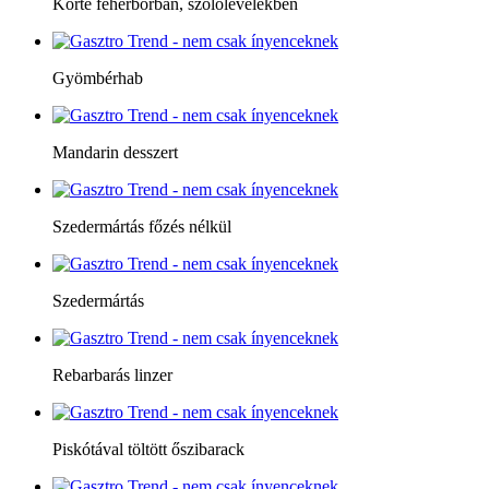
Körte fehérborban, szőlőlevelekben
Gyömbérhab
Mandarin desszert
Szedermártás főzés nélkül
Szedermártás
Rebarbarás linzer
Piskótával töltött őszibarack