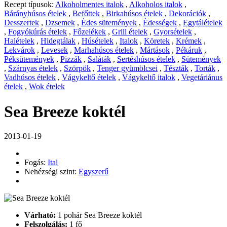
Recept típusok:
Alkoholmentes italok
,
Alkoholos italok
,
Bárányhúsos ételek
,
Befőttek
,
Birkahúsos ételek
,
Dekorációk
,
Desszertek
,
Dzsemek
,
Édes sütemények
,
Édességek
,
Egytálételek
,
Fogyókúrás ételek
,
Főzelékek
,
Grill ételek
,
Gyorsételek
,
Halételek
,
Hidegtálak
,
Húsételek
,
Italok
,
Köretek
,
Krémek
,
Lekvárok
,
Levesek
,
Marhahúsos ételek
,
Mártások
,
Pékáruk
,
Péksütemények
,
Pizzák
,
Saláták
,
Sertéshúsos ételek
,
Sütemények
,
Szárnyas ételek
,
Szörpök
,
Tenger gyümölcsei
,
Tészták
,
Torták
,
Vadhúsos ételek
,
Vágykeltő ételek
,
Vágykeltő italok
,
Vegetáriánus
ételek
,
Wok ételek
Sea Breeze koktél
2013-01-19
Fogás:
Ital
Nehézségi szint:
Egyszerű
Várható:
1 pohár Sea Breeze koktél
Felszolgálás:
1 fő