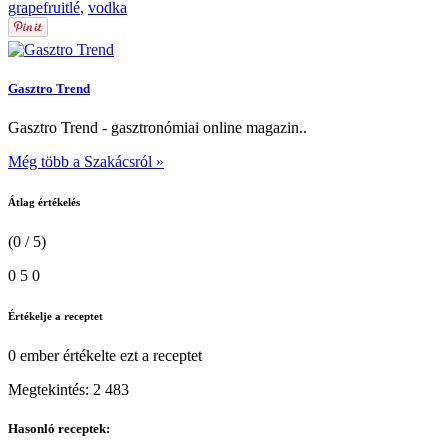
grapefruitlé
,
vodka
Gasztro Trend
Gasztro Trend - gasztronómiai online magazin..
Még több a Szakácsról »
Átlag értékelés
(0 / 5)
0
5
0
Értékelje a receptet
0 ember
értékelte ezt a receptet
Megtekintés:
2 483
Hasonló receptek: