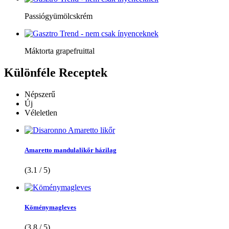
Passiógyümölcskrém
Máktorta grapefruittal
Különféle
Receptek
Népszerű
Új
Véleletlen
Amaretto mandulalikőr házilag
(3.1 / 5)
Köménymagleves
(3.8 / 5)