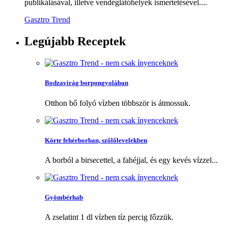
publikálásával, illetve vendéglátóhelyek ismertetésével....
Gasztro Trend
Legújabb
Receptek
Bodzavirág borpongyolában
Otthon bő folyó vízben többször is átmossuk.
Körte fehérborban, szőlőlevelekben
A borból a birsecettel, a fahéjjal, és egy kevés vízzel...
Gyömbérhab
A zselatint 1 dl vízben tíz percig főzzük.