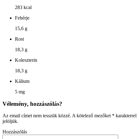
283 kcal
Fehérje
15,6 g
Rost
18,3 g
Koleszterin
18,3 g
Kálium
5 mg
Vélemény, hozzászólás?
Az email címet nem tesszük közzé.
A kötelező mezőket
*
karakterrel
jelöljük.
Hozzászólás