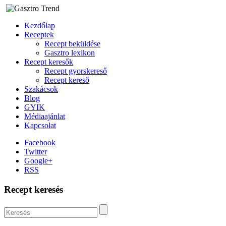
Kezdőlap
Receptek
Recept beküldése
Gasztro lexikon
Recept keresők
Recept gyorskereső
Recept kereső
Szakácsok
Blog
GYIK
Médiaajánlat
Kapcsolat
Facebook
Twitter
Google+
RSS
Recept keresés