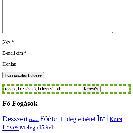
Név
*
E-mail cím
*
Honlap
Keresés
Fő
Fogások
Ital
Főétel
Desszert
Hideg előétel
Köret
Előétel
Leves
Meleg előétel