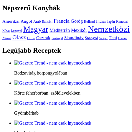
Népszerű
Konyhák
Francia
Amerikai
Görög
Angol
Indiai
Arab
Japán
Kanadai
Balkáni
Holland
Nemzetközi
Magyar
Mediterrán
Mexikói
Kínai
Lengyel
Olasz
Skandináv
Thai
Osztrák
Spanyol
Német
Orosz
Portugál
Svájci
Ukrán
Legújabb
Receptek
Bodzavirág borpongyolában
Körte fehérborban, szőlőlevelekben
Gyömbérhab