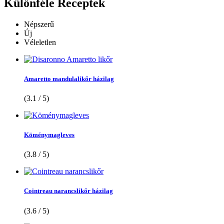
Különféle
Receptek
Népszerű
Új
Véleletlen
Amaretto mandulalikőr házilag
(3.1 / 5)
Köménymagleves
(3.8 / 5)
Cointreau narancslikőr házilag
(3.6 / 5)