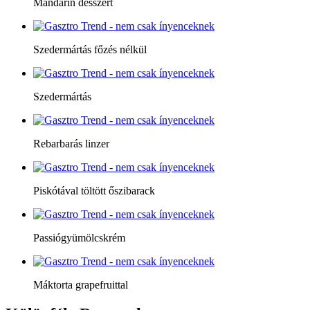
Mandarin desszert
Szedermártás főzés nélkül
Szedermártás
Rebarbarás linzer
Piskótával töltött őszibarack
Passiógyümölcskrém
Máktorta grapefruittal