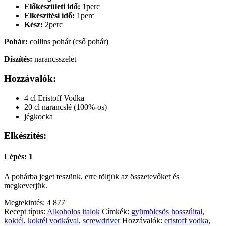
Előkészületi idő:
1perc
Elkészítési idő:
1perc
Kész:
2perc
Pohár:
collins pohár (cső pohár)
Díszítés:
narancsszelet
Hozzávalók:
4 cl Eristoff Vodka
20 cl narancslé (100%-os)
jégkocka
Elkészítés:
Lépés: 1
A pohárba jeget teszünk, erre töltjük az összetevőket és
megkeverjük.
Megtekintés:
4 877
Recept típus:
Alkoholos italok
Címkék:
gyümölcsös hosszúital
,
koktél
,
koktél vodkával
,
screwdriver
Hozzávalók:
eristoff vodka
,