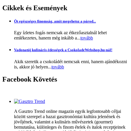
Cikkek
és Események
Öt egészséges finomság, amit megehetsz a párod...
Egy ízletes fogás nemcsak az étkezőasztalnál lehet
emlékezetes, hanem még inkább a...
tovább
Vadonatúj kulináris édességek a CsokoladeWebshop.hu-nál!
Akik szeretik a csokoládét nemcsak enni, hanem ajándékozni
is, akkor jó helyen...
tovább
Facebook
Követés
A Gasztro Trend online magazin egyik legfontosabb céljai
között szerepel a hazai gasztronómiai kultúra jelenének és
jövőjének, valamint a kulináris művészetek (gourmet)
bemutatása, különleges és finom ételek és italok receptjeinek