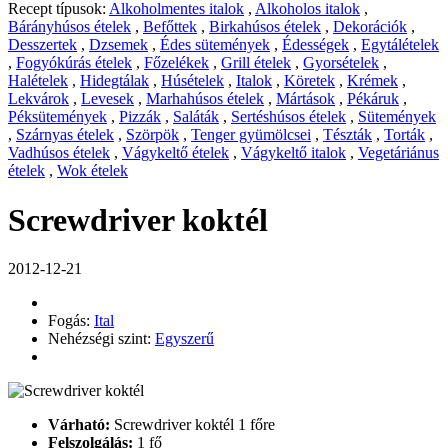
Recept típusok:
Alkoholmentes italok
,
Alkoholos italok
,
Bárányhúsos ételek
,
Befőttek
,
Birkahúsos ételek
,
Dekorációk
,
Desszertek
,
Dzsemek
,
Édes sütemények
,
Édességek
,
Egytálételek
,
Fogyókúrás ételek
,
Főzelékek
,
Grill ételek
,
Gyorsételek
,
Halételek
,
Hidegtálak
,
Húsételek
,
Italok
,
Köretek
,
Krémek
,
Lekvárok
,
Levesek
,
Marhahúsos ételek
,
Mártások
,
Pékáruk
,
Péksütemények
,
Pizzák
,
Saláták
,
Sertéshúsos ételek
,
Sütemények
,
Szárnyas ételek
,
Szörpök
,
Tenger gyümölcsei
,
Tészták
,
Torták
,
Vadhúsos ételek
,
Vágykeltő ételek
,
Vágykeltő italok
,
Vegetáriánus
ételek
,
Wok ételek
Screwdriver koktél
2012-12-21
Fogás:
Ital
Nehézségi szint:
Egyszerű
Várható:
Screwdriver koktél 1 főre
Felszolgálás:
1 fő