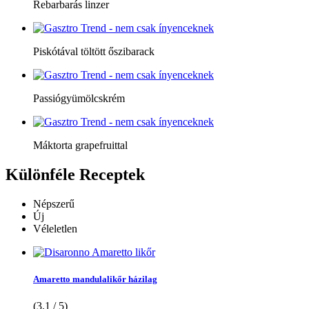
Rebarbarás linzer
Piskótával töltött őszibarack
Passiógyümölcskrém
Máktorta grapefruittal
Különféle
Receptek
Népszerű
Új
Véleletlen
Amaretto mandulalikőr házilag
(3.1 / 5)