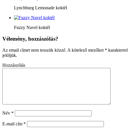
Lynchburg Lemonade koktél
Fuzzy Navel koktél
Vélemény, hozzászólás?
Az email címet nem tesszük közzé.
A kötelező mezőket
*
karakterrel
jelöljük.
Hozzászólás
Név
*
E-mail cím
*