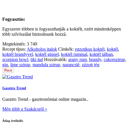
Fogyasztás:
Egyszerre többen is fogyaszthatják a koktélt, ezért mindenképpen
több szívószálat biztosítsunk hozzá.
Megtekintés:
3 749
Recept típus:
Alkoholos italok
Címkék:
egzotikus koktél
,
koktél
,
koktél brandyvel
,
koktél ginnel
,
koktél rummal
,
koktél tálban
,
scorpion bowl
,
tiki ital
Hozzávalók:
arany rum
,
brandy
,
cukorszirup
,
gin
,
lime szirup
,
mandula szirup
,
narancslé
,
zúzott jég
Gasztro Trend
Gasztro Trend - gasztronómiai online magazin..
Még több a Szakácsról »
Átlag értékelés