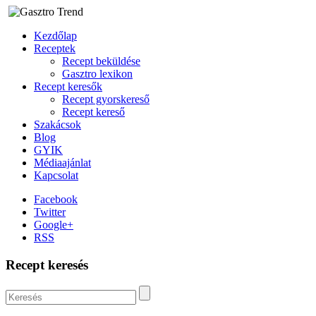
Kezdőlap
Receptek
Recept beküldése
Gasztro lexikon
Recept keresők
Recept gyorskereső
Recept kereső
Szakácsok
Blog
GYIK
Médiaajánlat
Kapcsolat
Facebook
Twitter
Google+
RSS
Recept keresés