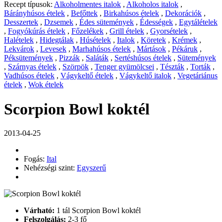
Recept típusok:
Alkoholmentes italok
,
Alkoholos italok
,
Bárányhúsos ételek
,
Befőttek
,
Birkahúsos ételek
,
Dekorációk
,
Desszertek
,
Dzsemek
,
Édes sütemények
,
Édességek
,
Egytálételek
,
Fogyókúrás ételek
,
Főzelékek
,
Grill ételek
,
Gyorsételek
,
Halételek
,
Hidegtálak
,
Húsételek
,
Italok
,
Köretek
,
Krémek
,
Lekvárok
,
Levesek
,
Marhahúsos ételek
,
Mártások
,
Pékáruk
,
Péksütemények
,
Pizzák
,
Saláták
,
Sertéshúsos ételek
,
Sütemények
,
Szárnyas ételek
,
Szörpök
,
Tenger gyümölcsei
,
Tészták
,
Torták
,
Vadhúsos ételek
,
Vágykeltő ételek
,
Vágykeltő italok
,
Vegetáriánus
ételek
,
Wok ételek
Scorpion Bowl koktél
2013-04-25
Fogás:
Ital
Nehézségi szint:
Egyszerű
Várható:
1 tál Scorpion Bowl koktél
Felszolgálás:
2-3 fő