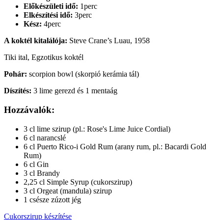
Előkészületi idő:
1perc
Elkészítési idő:
3perc
Kész:
4perc
A koktél kitalálója:
Steve Crane’s Luau, 1958
Tiki ital, Egzotikus koktél
Pohár:
scorpion bowl (skorpió kerámia tál)
Díszítés:
3 lime gerezd és 1 mentaág
Hozzávalók:
3 cl lime szirup (pl.: Rose's Lime Juice Cordial)
6 cl narancslé
6 cl Puerto Rico-i Gold Rum (arany rum, pl.: Bacardi Gold
Rum)
6 cl Gin
3 cl Brandy
2,25 cl Simple Syrup (cukorszirup)
3 cl Orgeat (mandula) szirup
1 csésze zúzott jég
Cukorszirup készítése