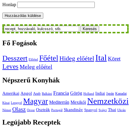
Honlap
Keresés
Fő
Fogások
Ital
Főétel
Desszert
Hideg előétel
Köret
Előétel
Leves
Meleg előétel
Népszerű
Konyhák
Francia
Amerikai
Görög
Angol
Indiai
Arab
Japán
Kanadai
Balkáni
Holland
Nemzetközi
Magyar
Mediterrán
Mexikói
Kínai
Lengyel
Olasz
Skandináv
Thai
Osztrák
Spanyol
Német
Orosz
Portugál
Svájci
Ukrán
Legújabb
Receptek