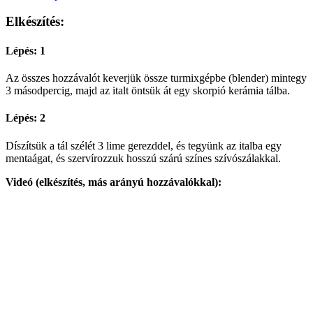
Elkészítés:
Lépés: 1
Az összes hozzávalót keverjük össze turmixgépbe (blender) mintegy
3 másodpercig, majd az italt öntsük át egy skorpió kerámia tálba.
Lépés: 2
Díszítsük a tál szélét 3 lime gerezddel, és tegyünk az italba egy
mentaágat, és szervírozzuk hosszú szárú színes szívószálakkal.
Videó (elkészítés, más arányú hozzávalókkal):