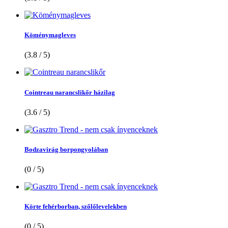
Köménymagleves
(3.8 / 5)
Cointreau narancslikőr házilag
(3.6 / 5)
Bodzavirág borpongyolában
(0 / 5)
Körte fehérborban, szőlőlevelekben
(0 / 5)