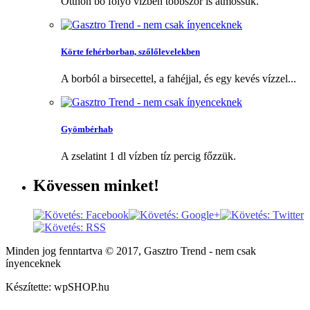
Otthon bő folyó vízben többször is átmossuk.
Körte fehérborban, szőlőlevelekben
A borból a birsecettel, a fahéjjal, és egy kevés vízzel...
Gyömbérhab
A zselatint 1 dl vízben tíz percig főzzük.
Kövessen
minket!
Minden jog fenntartva © 2017, Gasztro Trend - nem csak
ínyenceknek
Készítette: wpSHOP.hu