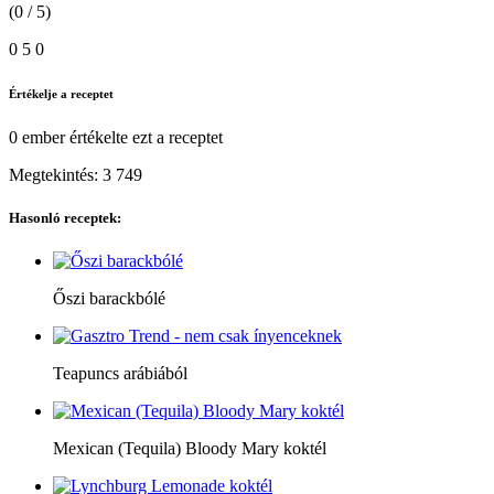
(0 / 5)
0
5
0
Értékelje a receptet
0 ember
értékelte ezt a receptet
Megtekintés:
3 749
Hasonló receptek:
Őszi barackbólé
Teapuncs arábiából
Mexican (Tequila) Bloody Mary koktél