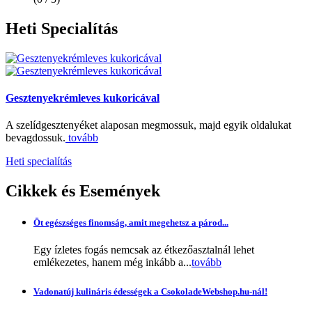
Heti
Specialítás
Gesztenyekrémleves kukoricával
A szelídgesztenyéket alaposan megmossuk, majd egyik oldalukat
bevagdossuk.
tovább
Heti specialítás
Cikkek
és Események
Öt egészséges finomság, amit megehetsz a párod...
Egy ízletes fogás nemcsak az étkezőasztalnál lehet
emlékezetes, hanem még inkább a...
tovább
Vadonatúj kulináris édességek a CsokoladeWebshop.hu-nál!