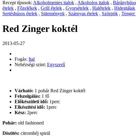
Recept típusok:
Alkoholmentes italok
,
Alkoholos italok
,
Bárányhúsos
ételek
,
Főzelékek
,
Grill ételek
,
Gyorsételek
,
Halételek
,
Hidegtálak
Sertéshúsos ételek
,
Sütemények
,
Szárnyas ételek
,
Szörpök
,
Tenger
Red Zinger koktél
2013-05-27
Fogás:
Ital
Nehézségi szint:
Egyszerű
Várható:
1 pohár Red Zinger koktél
Felszolgálás:
1 fő
Előkészületi idő:
1perc
Elkészítési idő:
1perc
Kész:
2perc
Pohár:
old fashioned
Díszítés:
citromhéj spirál