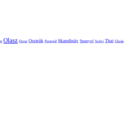
Olasz
Skandináv
Thai
Osztrák
Spanyol
et
Orosz
Portugál
Svájci
Ukrán