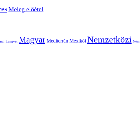
ves
Meleg előétel
Nemzetközi
Magyar
Mediterrán
Mexikói
nai
Lengyel
Ném