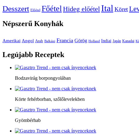
Ital
Főétel
Desszert
Le
Hideg előétel
Köret
Előétel
Népszerű
Konyhák
Francia
Amerikai
Görög
Angol
Indiai
Arab
Japán
Kanadai
Balkáni
Holland
Kí
Legújabb
Receptek
Bodzavirág borpongyolában
Körte fehérborban, szőlőlevelekben
Gyömbérhab