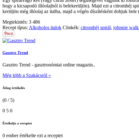
Egy spirálvágó kés (vagy citrus zester) segítségével vágjunk ki föntröl
hogy a kicsapodó illóolajból is belekerüljön). Majd ezt a citromhéj sp
kerüljön még illóolaj az italba, majd a végén díszítésként dobjuk bele 
Megtekintés:
3 486
Recept típus:
Alkoholos italok
Címkék:
citromhéj spirál
,
johnnie walk
Gasztro Trend
Gasztro Trend - gasztronómiai online magazin..
Még több a Szakácsról »
Átlag értékelés
(0 / 5)
0
5
0
Értékelje a receptet
0 ember
értékelte ezt a receptet