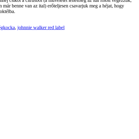
éj csíkot a citrusból (a műveletet lehetőleg az ital fölött végezzük,
n már benne van az ital) erőteljesen csavarjuk meg a héjat, hogy
oktélba.
égkocka
,
johnnie walker red label