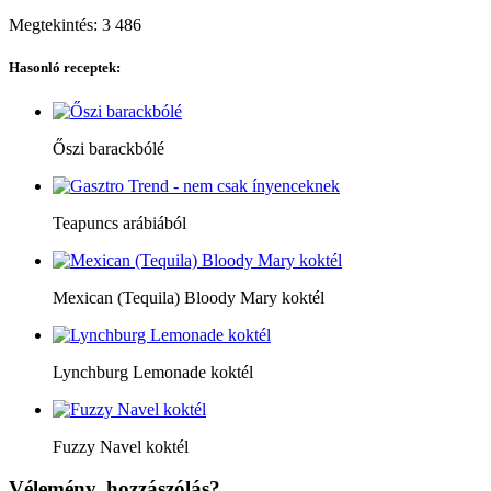
Megtekintés:
3 486
Hasonló receptek:
Őszi barackbólé
Teapuncs arábiából
Mexican (Tequila) Bloody Mary koktél
Lynchburg Lemonade koktél
Fuzzy Navel koktél
Vélemény, hozzászólás?