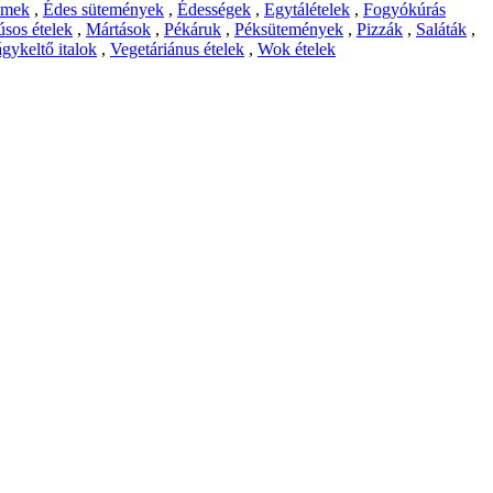
emek
,
Édes sütemények
,
Édességek
,
Egytálételek
,
Fogyókúrás
sos ételek
,
Mártások
,
Pékáruk
,
Péksütemények
,
Pizzák
,
Saláták
,
gykeltő italok
,
Vegetáriánus ételek
,
Wok ételek