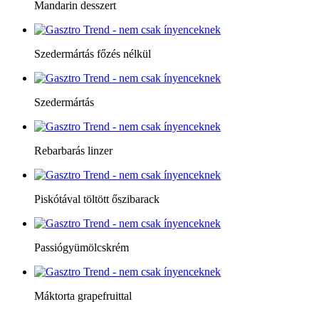
Mandarin desszert
Szedermártás főzés nélkül
Szedermártás
Rebarbarás linzer
Piskótával töltött őszibarack
Passiógyümölcskrém
Máktorta grapefruittal