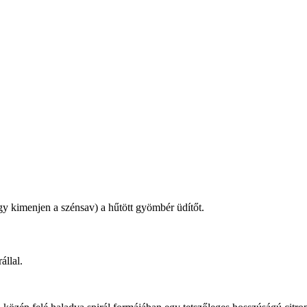
gy kimenjen a szénsav) a hűtött gyömbér üdítőt.
állal.