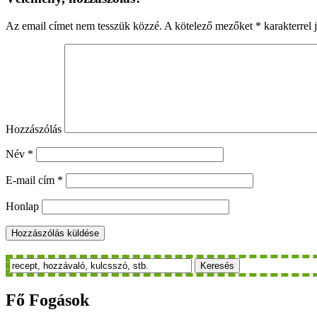
Az email címet nem tesszük közzé.
A kötelező mezőket
*
karakterrel j
Hozzászólás
Név
*
E-mail cím
*
Honlap
Keresés
Fő
Fogások