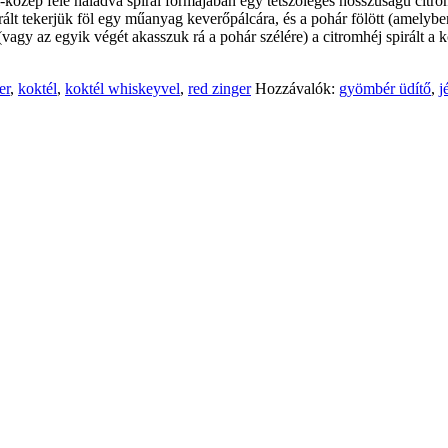
-közép felé haladva spirál formájában egy tetszőleges hosszúságú citromh
irált tekerjük föl egy műanyag keverőpálcára, és a pohár fölött (amelybe
(vagy az egyik végét akasszuk rá a pohár szélére) a citromhéj spirált a k
er
,
koktél
,
koktél whiskeyvel
,
red zinger
Hozzávalók:
gyömbér üdítő
,
j