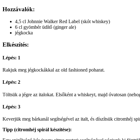
Hozzávalók:
4,5 cl Johnnie Walker Red Label (skót whiskey)
6 cl gyömbér üdítő (ginger ale)
jégkocka
Elkészítés:
Lépés: 1
Rakjuk meg jégkockákkal az old fashioned poharat.
Lépés: 2
Töltsük a jégre az italokat. Elsőként a whiskeyt, majd óvatosan (neho
Lépés: 3
Keverjük meg bárkanál segítségével az italt, és díszítsük citromhéj spir
Tipp (citromhéj spirál készítése):