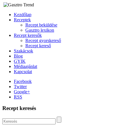
Kezdőlap
Receptek
Recept beküldése
Gasztro lexikon
Recept keresők
Recept gyorskereső
Recept kereső
Szakácsok
Blog
GYIK
Médiaajánlat
Kapcsolat
Facebook
Twitter
Google+
RSS
Recept keresés