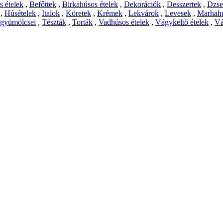
 ételek
,
Befőttek
,
Birkahúsos ételek
,
Dekorációk
,
Desszertek
,
Dzs
,
Húsételek
,
Italok
,
Köretek
,
Krémek
,
Lekvárok
,
Levesek
,
Marhahú
 gyümölcsei
,
Tészták
,
Torták
,
Vadhúsos ételek
,
Vágykeltő ételek
,
Vá