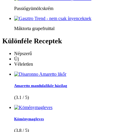
Passiógyümölcskrém
Máktorta grapefruittal
Különféle
Receptek
Népszerű
Új
Véleletlen
Amaretto mandulalikőr házilag
(3.1 / 5)
Köménymagleves
(3.8 / 5)