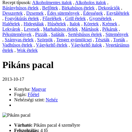
Recept típusok:
Alkoholmentes italok
,
Alkoholos italok
,
Bárányhúsos ételek
,
Befőttek
,
Birkahúsos ételek
,
Dekorációk
,
Desszertek
,
Dzsemek
,
Édes sütemények
,
Édességek
,
Egytálételek
,
Fogyókúrás ételek
,
Főzelékek
,
Grill ételek
,
Gyorsételek
,
Halételek
,
Hidegtálak
,
Húsételek
,
Italok
,
Köretek
,
Krémek
,
Lekvárok
,
Levesek
,
Marhahúsos ételek
,
Mártások
,
Pékáruk
,
Péksütemények
,
Pizzák
,
Saláták
,
Sertéshúsos ételek
,
Sütemények
,
Szárnyas ételek
,
Szörpök
,
Tenger gyümölcsei
,
Tészták
,
Torták
,
Vadhúsos ételek
,
Vágykeltő ételek
,
Vágykeltő italok
,
Vegetáriánus
ételek
,
Wok ételek
Pikáns pacal
2013-10-17
Konyha:
Magyar
Fogás:
Főétel
Nehézségi szint:
Nehéz
Várható:
Pikáns pacal 4 személyre
Felszolgálás:
4 fő