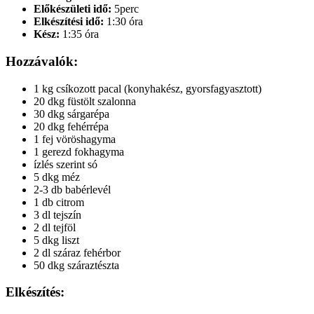
Előkészületi idő:
5perc
Elkészítési idő:
1:30 óra
Kész:
1:35 óra
Hozzávalók:
1 kg csíkozott pacal (konyhakész, gyorsfagyasztott)
20 dkg füstölt szalonna
30 dkg sárgarépa
20 dkg fehérrépa
1 fej vöröshagyma
1 gerezd fokhagyma
ízlés szerint só
5 dkg méz
2-3 db babérlevél
1 db citrom
3 dl tejszín
2 dl tejföl
5 dkg liszt
2 dl száraz fehérbor
50 dkg száraztészta
Elkészítés: