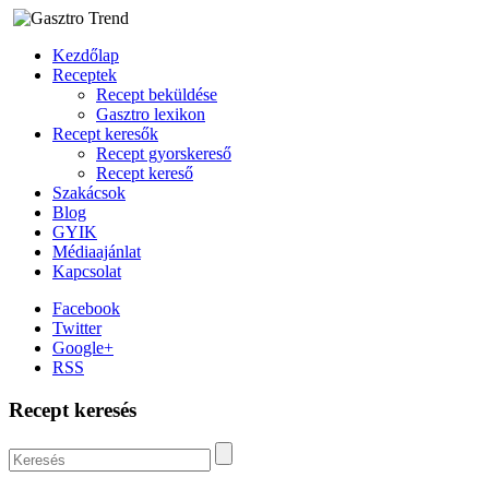
Kezdőlap
Receptek
Recept beküldése
Gasztro lexikon
Recept keresők
Recept gyorskereső
Recept kereső
Szakácsok
Blog
GYIK
Médiaajánlat
Kapcsolat
Facebook
Twitter
Google+
RSS
Recept keresés