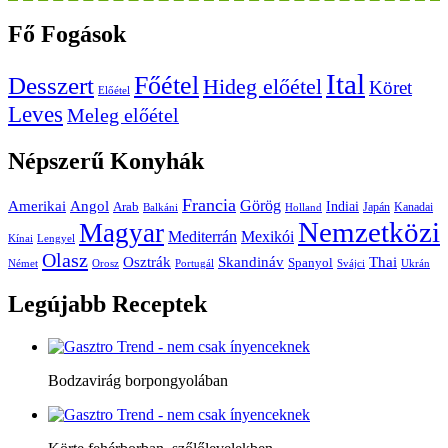
Fő
Fogások
Ital
Főétel
Desszert
Hideg előétel
Köret
Előétel
Leves
Meleg előétel
Népszerű
Konyhák
Francia
Amerikai
Görög
Angol
Indiai
Arab
Japán
Kanadai
Balkáni
Holland
Nemzetközi
Magyar
Mediterrán
Mexikói
Kínai
Lengyel
Olasz
Skandináv
Thai
Osztrák
Spanyol
Német
Orosz
Portugál
Svájci
Ukrán
Legújabb
Receptek
Bodzavirág borpongyolában