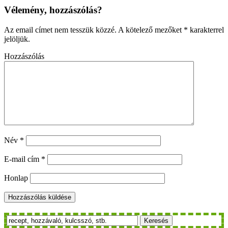
Vélemény, hozzászólás?
Az email címet nem tesszük közzé.
A kötelező mezőket
*
karakterrel
jelöljük.
Hozzászólás
Név
*
E-mail cím
*
Honlap
Keresés