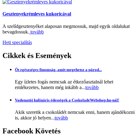
Gesztenyekrémleves kukoricával
A szelídgesztenyéket alaposan megmossuk, majd egyik oldalukat
bevagdossuk.
tovább
Heti specialítás
Cikkek
és Események
Öt egészséges finomság, amit megehetsz a párod...
Egy ízletes fogás nemcsak az étkezőasztalnál lehet
emlékezetes, hanem még inkább a...
tovább
Vadonatúj kulináris édességek a CsokoladeWebshop.hu-nál!
Akik szeretik a csokoládét nemcsak enni, hanem ajándékozni
is, akkor jó helyen...
tovább
Facebook
Követés