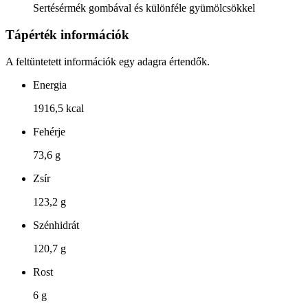
Sertésérmék gombával és különféle gyümölcsökkel
Tápérték információk
A feltüntetett információk egy adagra értendők.
Energia
1916,5 kcal
Fehérje
73,6 g
Zsír
123,2 g
Szénhidrát
120,7 g
Rost
6 g