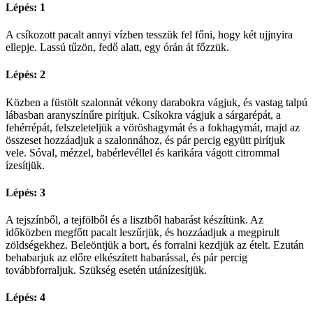
Lépés: 1
A csíkozott pacalt annyi vízben tesszük fel főni, hogy két ujjnyira
ellepje. Lassú tűzön, fedő alatt, egy órán át főzzük.
Lépés: 2
Közben a füstölt szalonnát vékony darabokra vágjuk, és vastag talpú
lábasban aranyszínűre pirítjuk. Csíkokra vágjuk a sárgarépát, a
fehérrépát, felszeleteljük a vöröshagymát és a fokhagymát, majd az
összeset hozzáadjuk a szalonnához, és pár percig együtt pirítjuk
vele. Sóval, mézzel, babérlevéllel és karikára vágott citrommal
ízesítjük.
Lépés: 3
A tejszínből, a tejfölből és a lisztből habarást készítünk. Az
időközben megfőtt pacalt leszűrjük, és hozzáadjuk a megpirult
zöldségekhez. Beleöntjük a bort, és forralni kezdjük az ételt. Ezután
behabarjuk az előre elkészített habarással, és pár percig
továbbforraljuk. Szükség esetén utánízesítjük.
Lépés: 4