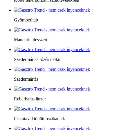
Körte fehérborban, szőlőlevelekben
Gyömbérhab
Mandarin desszert
Szedermártás főzés nélkül
Szedermártás
Rebarbarás linzer
Piskótával töltött őszibarack