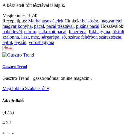
A kész ételt főtt tésztával tálaljuk.
Megtekintés:
3 745
Recept típus:
Marhahúsos ételek
Címkék:
belsőség
,
magyar étel
,
magyar konyha
,
pacal
,
pacal tésztával
,
pikáns pacal
Hozzávalók:
babérlevél
,
citrom
,
csíkozott pacal
,
fehérrépa
,
fokhagyma
,
füstölt
szalonna
,
liszt
,
méz
,
sárgarépa
,
só
,
száraz fehérbor
,
száraztészta
,
tejföl
,
tejszín
,
vöröshagyma
Gasztro Trend
Gasztro Trend - gasztronómiai online magazin..
Még több a Szakácsról »
Átlag értékelés
(4 / 5)
4
5
1