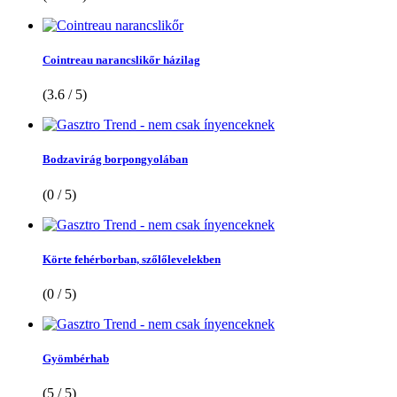
Cointreau narancslikőr házilag
(3.6 / 5)
Bodzavirág borpongyolában
(0 / 5)
Körte fehérborban, szőlőlevelekben
(0 / 5)
Gyömbérhab
(5 / 5)