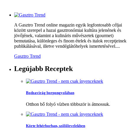
A Gasztro Trend online magazin egyik legfontosabb céljai
között szerepel a hazai gasztronómiai kultúra jelenének és
jövőjének, valamint a kulináris művészetek (gourmet)
bemutatása, különleges és finom ételek és italok receptjeinek
publikálásával, illetve vendéglátóhelyek ismertetésével....
Gasztro Trend
Legújabb
Receptek
Bodzavirág borpongyolában
Otthon bő folyó vízben többször is átmossuk.
Körte fehérborban, szőlőlevelekben