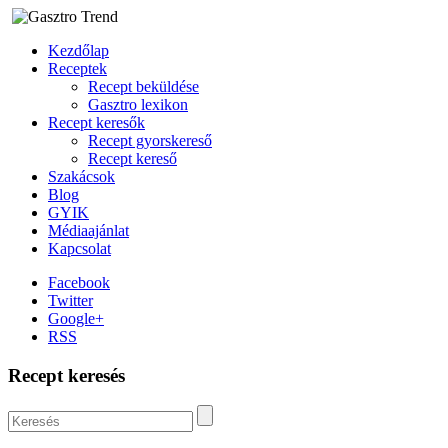
Kezdőlap
Receptek
Recept beküldése
Gasztro lexikon
Recept keresők
Recept gyorskereső
Recept kereső
Szakácsok
Blog
GYIK
Médiaajánlat
Kapcsolat
Facebook
Twitter
Google+
RSS
Recept keresés