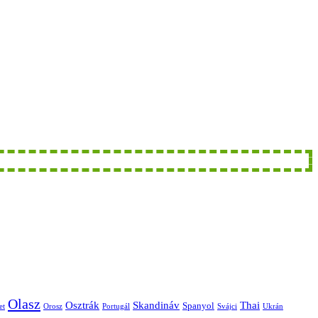
Olasz
Skandináv
Thai
Osztrák
Spanyol
et
Orosz
Portugál
Svájci
Ukrán