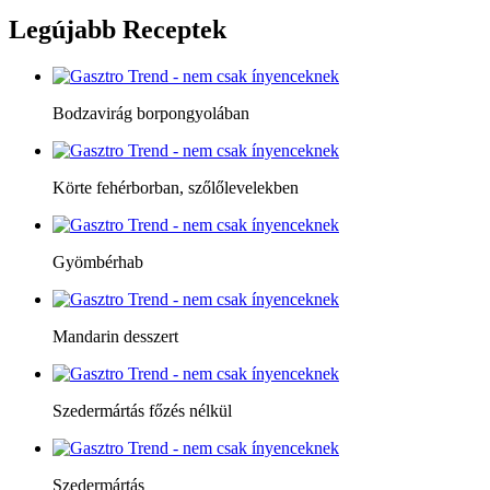
Legújabb
Receptek
Bodzavirág borpongyolában
Körte fehérborban, szőlőlevelekben
Gyömbérhab
Mandarin desszert
Szedermártás főzés nélkül
Szedermártás