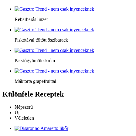
Rebarbarás linzer
Piskótával töltött őszibarack
Passiógyümölcskrém
Máktorta grapefruittal
Különféle
Receptek
Népszerű
Új
Véleletlen