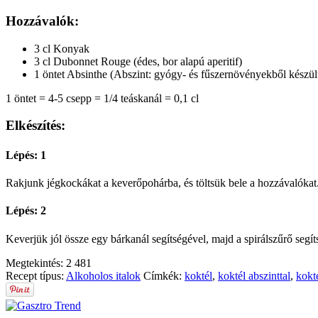
Hozzávalók:
3 cl Konyak
3 cl Dubonnet Rouge (édes, bor alapú aperitif)
1 öntet Absinthe (Abszint: gyógy- és fűszernövényekből készült
1 öntet = 4-5 csepp = 1/4 teáskanál = 0,1 cl
Elkészítés:
Lépés: 1
Rakjunk jégkockákat a keverőpohárba, és töltsük bele a hozzávalókat
Lépés: 2
Keverjük jól össze egy bárkanál segítségével, majd a spirálszűrő segíts
Megtekintés:
2 481
Recept típus:
Alkoholos italok
Címkék:
koktél
,
koktél abszinttal
,
kokt