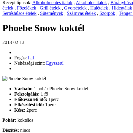
Recept típusok:
Alkoholmentes italok
,
Alkoholos italok
,
Bárányhúsos
ételek
,
Főzelékek
,
Grill ételek
,
Gyorsételek
,
Halételek
,
Hidegtálak
Sertéshúsos ételek
,
Sütemények
,
Szárnyas ételek
,
Szörpök
,
Tenger
Phoebe Snow koktél
2013-02-13
Fogás:
Ital
Nehézségi szint:
Egyszerű
Várható:
1 pohár Phoebe Snow koktél
Felszolgálás:
1 fő
Előkészületi idő:
1perc
Elkészítési idő:
1perc
Kész:
2perc
Pohár:
koktélos
Díszítés:
nincs