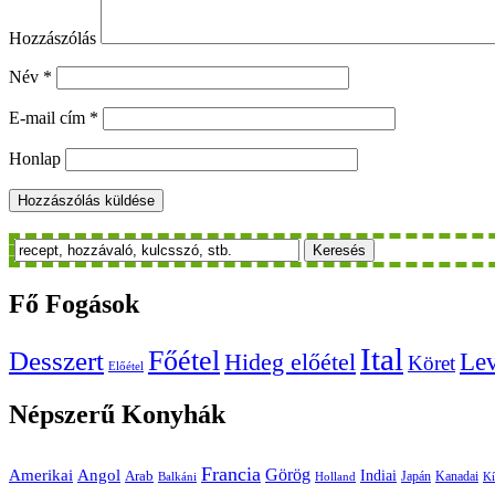
Hozzászólás
Név
*
E-mail cím
*
Honlap
Keresés
Fő
Fogások
Ital
Főétel
Desszert
Le
Hideg előétel
Köret
Előétel
Népszerű
Konyhák
Francia
Amerikai
Görög
Angol
Indiai
Arab
Japán
Kanadai
Balkáni
Holland
Kí