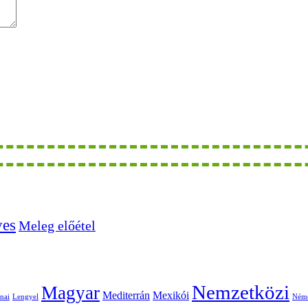
ves
Meleg előétel
Nemzetközi
Magyar
Mediterrán
Mexikói
nai
Lengyel
Ném