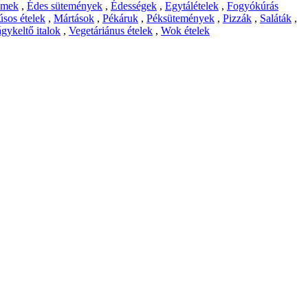
emek
,
Édes sütemények
,
Édességek
,
Egytálételek
,
Fogyókúrás
sos ételek
,
Mártások
,
Pékáruk
,
Péksütemények
,
Pizzák
,
Saláták
,
gykeltő italok
,
Vegetáriánus ételek
,
Wok ételek