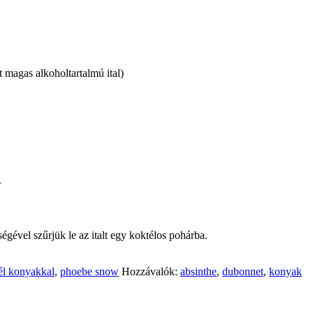
 magas alkoholtartalmú ital)
.
égével szűrjük le az italt egy koktélos pohárba.
él konyakkal
,
phoebe snow
Hozzávalók:
absinthe
,
dubonnet
,
konyak