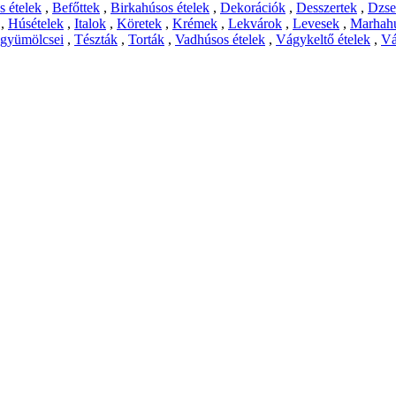
 ételek
,
Befőttek
,
Birkahúsos ételek
,
Dekorációk
,
Desszertek
,
Dzs
,
Húsételek
,
Italok
,
Köretek
,
Krémek
,
Lekvárok
,
Levesek
,
Marhahú
 gyümölcsei
,
Tészták
,
Torták
,
Vadhúsos ételek
,
Vágykeltő ételek
,
Vá