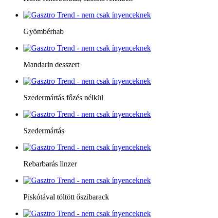
Gyömbérhab
Mandarin desszert
Szedermártás főzés nélkül
Szedermártás
Rebarbarás linzer
Piskótával töltött őszibarack