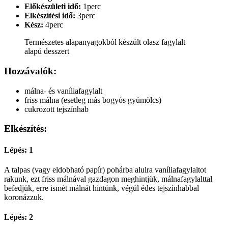
Előkészületi idő:
1perc
Elkészítési idő:
3perc
Kész:
4perc
Természetes alapanyagokból készült olasz fagylalt
alapú desszert
Hozzávalók:
málna- és vaníliafagylalt
friss málna (esetleg más bogyós gyümölcs)
cukrozott tejszínhab
Elkészítés:
Lépés: 1
A talpas (vagy eldobható papír) pohárba alulra vaníliafagylaltot
rakunk, ezt friss málnával gazdagon meghintjük, málnafagylalttal
befedjük, erre ismét málnát hintünk, végül édes tejszínhabbal
koronázzuk.
Lépés: 2