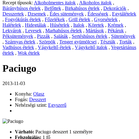
Recept típusok:
Alkoholmentes italok
,
Alkoholos italok
,
Bárányhúsos ételek
,
Befőttek
,
Birkahúsos ételek
,
Dekorációk
,
Desszertek
,
Dzsemek
,
Édes sütemények
,
Édességek
,
Egytálételek
,
Fogyókúrás ételek
,
Főzelékek
,
Grill ételek
,
Gyorsételek
,
Halételek
,
Hidegtálak
,
Húsételek
,
Italok
,
Köretek
,
Krémek
,
Lekvárok
,
Levesek
,
Marhahúsos ételek
,
Mártások
,
Pékáruk
,
Péksütemények
,
Pizzák
,
Saláták
,
Sertéshúsos ételek
,
Sütemények
,
Szárnyas ételek
,
Szörpök
,
Tenger gyümölcsei
,
Tészták
,
Torták
,
Vadhúsos ételek
,
Vágykeltő ételek
,
Vágykeltő italok
,
Vegetáriánus
ételek
,
Wok ételek
Paciugo
2013-11-03
Konyha:
Olasz
Fogás:
Desszert
Nehézségi szint:
Egyszerű
Várható:
Paciugo desszert 1 személyre
Felszolgálás:
1 fő