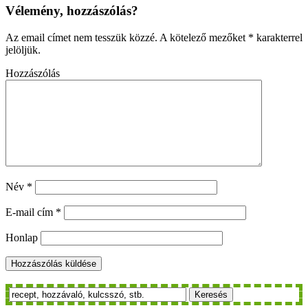
Vélemény, hozzászólás?
Az email címet nem tesszük közzé.
A kötelező mezőket
*
karakterrel
jelöljük.
Hozzászólás
Név
*
E-mail cím
*
Honlap
Keresés