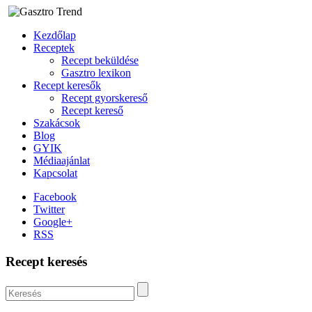
Kezdőlap
Receptek
Recept beküldése
Gasztro lexikon
Recept keresők
Recept gyorskereső
Recept kereső
Szakácsok
Blog
GYIK
Médiaajánlat
Kapcsolat
Facebook
Twitter
Google+
RSS
Recept keresés