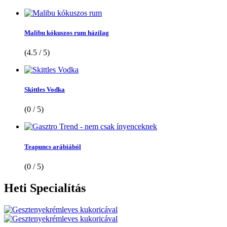
Malibu kókuszos rum házilag
(4.5 / 5)
Skittles Vodka
(0 / 5)
Teapuncs arábiából
(0 / 5)
Heti
Specialítás