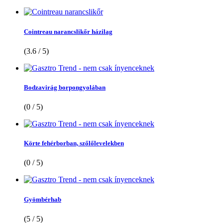
Cointreau narancslikőr házilag
(3.6 / 5)
Bodzavirág borpongyolában
(0 / 5)
Körte fehérborban, szőlőlevelekben
(0 / 5)
Gyömbérhab
(5 / 5)