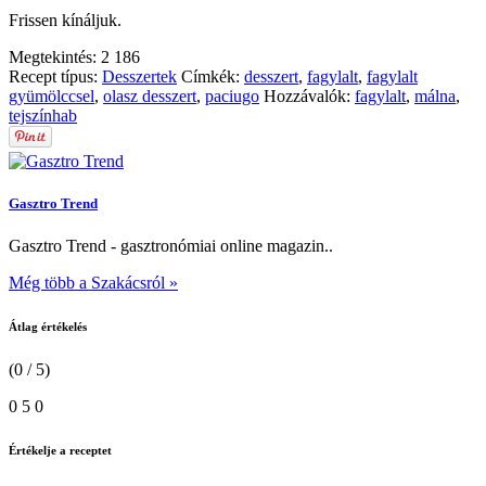
Frissen kínáljuk.
Megtekintés:
2 186
Recept típus:
Desszertek
Címkék:
desszert
,
fagylalt
,
fagylalt
gyümölccsel
,
olasz desszert
,
paciugo
Hozzávalók:
fagylalt
,
málna
,
tejszínhab
Gasztro Trend
Gasztro Trend - gasztronómiai online magazin..
Még több a Szakácsról »
Átlag értékelés
(0 / 5)
0
5
0
Értékelje a receptet