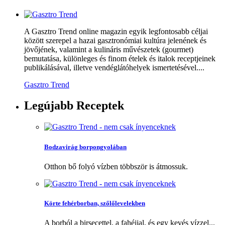
A Gasztro Trend online magazin egyik legfontosabb céljai
között szerepel a hazai gasztronómiai kultúra jelenének és
jövőjének, valamint a kulináris művészetek (gourmet)
bemutatása, különleges és finom ételek és italok receptjeinek
publikálásával, illetve vendéglátóhelyek ismertetésével....
Gasztro Trend
Legújabb
Receptek
Bodzavirág borpongyolában
Otthon bő folyó vízben többször is átmossuk.
Körte fehérborban, szőlőlevelekben
A borból a birsecettel, a fahéjjal, és egy kevés vízzel...