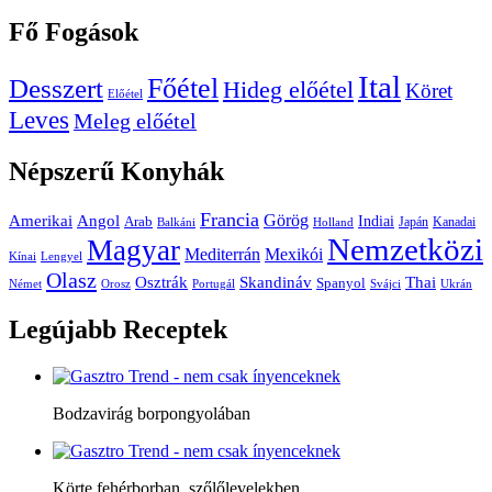
Fő
Fogások
Ital
Főétel
Desszert
Hideg előétel
Köret
Előétel
Leves
Meleg előétel
Népszerű
Konyhák
Francia
Amerikai
Görög
Angol
Indiai
Arab
Japán
Kanadai
Balkáni
Holland
Nemzetközi
Magyar
Mediterrán
Mexikói
Kínai
Lengyel
Olasz
Skandináv
Thai
Osztrák
Spanyol
Német
Orosz
Portugál
Svájci
Ukrán
Legújabb
Receptek
Bodzavirág borpongyolában
Körte fehérborban, szőlőlevelekben