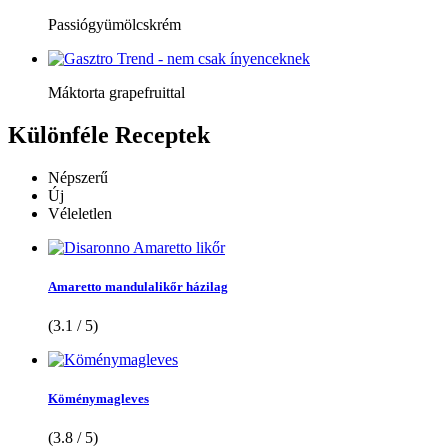
Passiógyümölcskrém
Máktorta grapefruittal
Különféle
Receptek
Népszerű
Új
Véleletlen
Amaretto mandulalikőr házilag
(3.1 / 5)
Köménymagleves
(3.8 / 5)