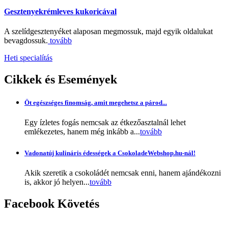
Gesztenyekrémleves kukoricával
A szelídgesztenyéket alaposan megmossuk, majd egyik oldalukat
bevagdossuk.
tovább
Heti specialítás
Cikkek
és Események
Öt egészséges finomság, amit megehetsz a párod...
Egy ízletes fogás nemcsak az étkezőasztalnál lehet
emlékezetes, hanem még inkább a...
tovább
Vadonatúj kulináris édességek a CsokoladeWebshop.hu-nál!
Akik szeretik a csokoládét nemcsak enni, hanem ajándékozni
is, akkor jó helyen...
tovább
Facebook
Követés