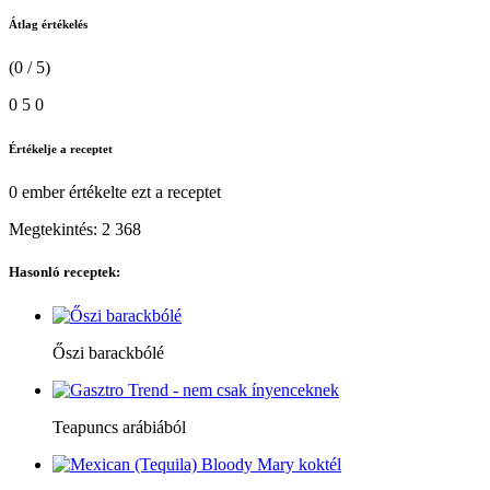
Átlag értékelés
(0 / 5)
0
5
0
Értékelje a receptet
0 ember
értékelte ezt a receptet
Megtekintés:
2 368
Hasonló receptek:
Őszi barackbólé
Teapuncs arábiából