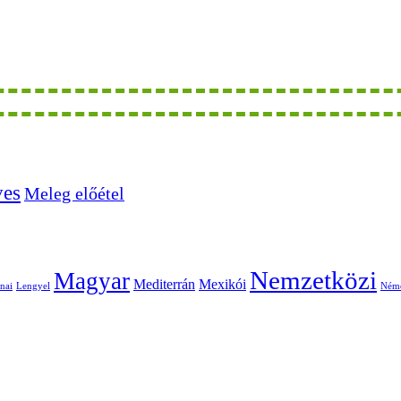
ves
Meleg előétel
Nemzetközi
Magyar
Mediterrán
Mexikói
nai
Lengyel
Ném