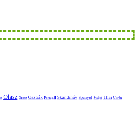
Olasz
Skandináv
Thai
Osztrák
Spanyol
et
Orosz
Portugál
Svájci
Ukrán