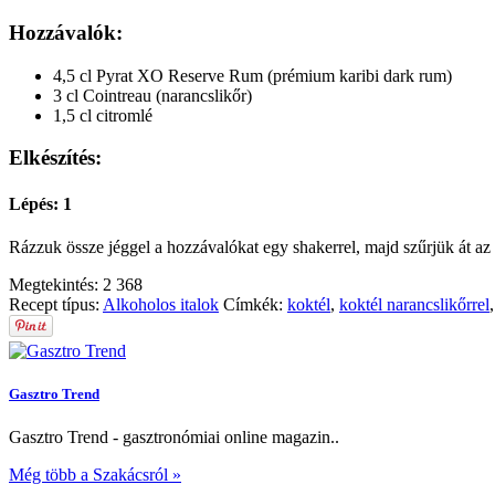
Hozzávalók:
4,5 cl Pyrat XO Reserve Rum (prémium karibi dark rum)
3 cl Cointreau (narancslikőr)
1,5 cl citromlé
Elkészítés:
Lépés: 1
Rázzuk össze jéggel a hozzávalókat egy shakerrel, majd szűrjük át az i
Megtekintés:
2 368
Recept típus:
Alkoholos italok
Címkék:
koktél
,
koktél narancslikőrrel
Gasztro Trend
Gasztro Trend - gasztronómiai online magazin..
Még több a Szakácsról »