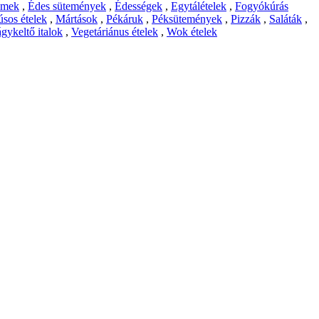
emek
,
Édes sütemények
,
Édességek
,
Egytálételek
,
Fogyókúrás
sos ételek
,
Mártások
,
Pékáruk
,
Péksütemények
,
Pizzák
,
Saláták
,
gykeltő italok
,
Vegetáriánus ételek
,
Wok ételek