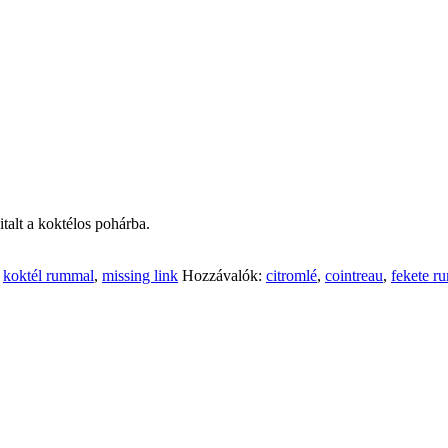
talt a koktélos pohárba.
,
koktél rummal
,
missing link
Hozzávalók:
citromlé
,
cointreau
,
fekete r