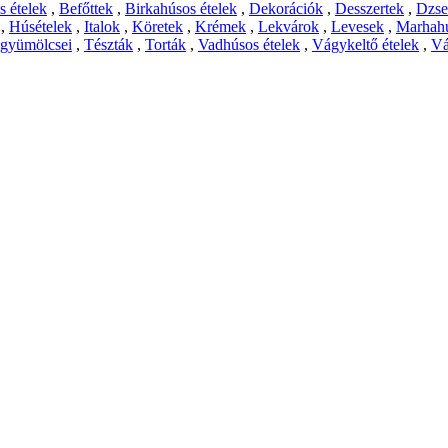
 ételek
,
Befőttek
,
Birkahúsos ételek
,
Dekorációk
,
Desszertek
,
Dzs
,
Húsételek
,
Italok
,
Köretek
,
Krémek
,
Lekvárok
,
Levesek
,
Marhahú
 gyümölcsei
,
Tészták
,
Torták
,
Vadhúsos ételek
,
Vágykeltő ételek
,
Vá