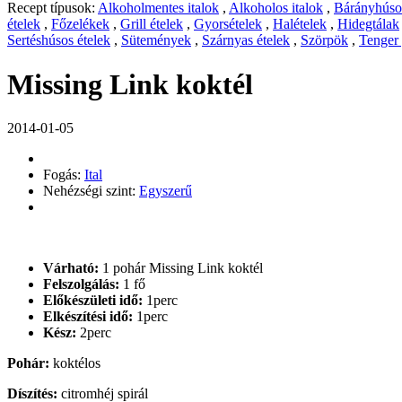
Recept típusok:
Alkoholmentes italok
,
Alkoholos italok
,
Bárányhúsos
ételek
,
Főzelékek
,
Grill ételek
,
Gyorsételek
,
Halételek
,
Hidegtálak
Sertéshúsos ételek
,
Sütemények
,
Szárnyas ételek
,
Szörpök
,
Tenger
Missing Link koktél
2014-01-05
Fogás:
Ital
Nehézségi szint:
Egyszerű
Várható:
1 pohár Missing Link koktél
Felszolgálás:
1 fő
Előkészületi idő:
1perc
Elkészítési idő:
1perc
Kész:
2perc
Pohár:
koktélos
Díszítés:
citromhéj spirál