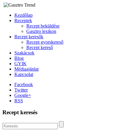
Kezdőlap
Receptek
Recept beküldése
Gasztro lexikon
Recept keresők
Recept gyorskereső
Recept kereső
Szakácsok
Blog
GYIK
Médiaajánlat
Kapcsolat
Facebook
Twitter
Google+
RSS
Recept keresés