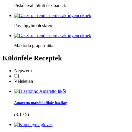
Piskótával töltött őszibarack
Passiógyümölcskrém
Máktorta grapefruittal
Különféle
Receptek
Népszerű
Új
Véleletlen
Amaretto mandulalikőr házilag
(3.1 / 5)