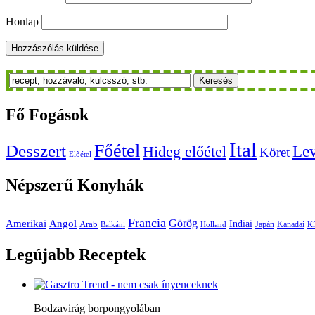
Honlap
Keresés
Fő
Fogások
Ital
Főétel
Desszert
Le
Hideg előétel
Köret
Előétel
Népszerű
Konyhák
Francia
Amerikai
Görög
Angol
Indiai
Arab
Japán
Kanadai
Balkáni
Holland
Kí
Legújabb
Receptek
Bodzavirág borpongyolában