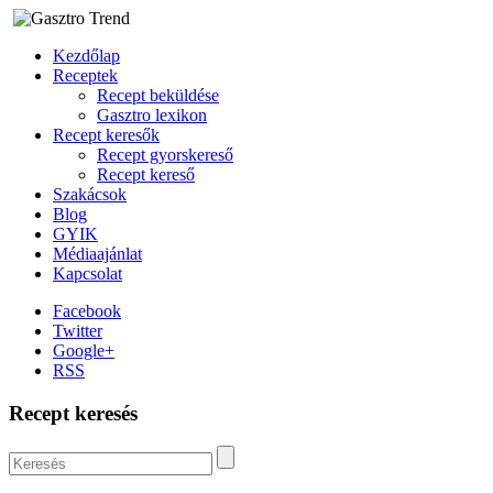
Kezdőlap
Receptek
Recept beküldése
Gasztro lexikon
Recept keresők
Recept gyorskereső
Recept kereső
Szakácsok
Blog
GYIK
Médiaajánlat
Kapcsolat
Facebook
Twitter
Google+
RSS
Recept keresés