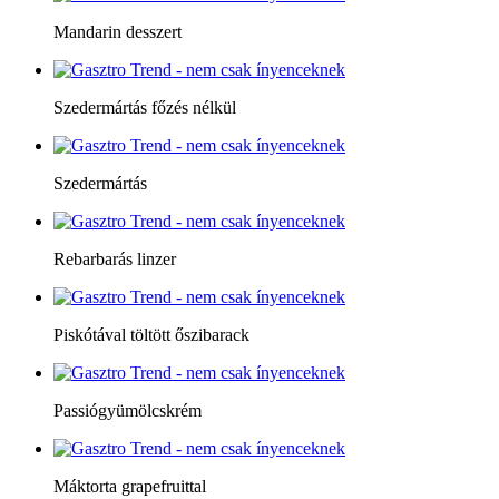
Mandarin desszert
Szedermártás főzés nélkül
Szedermártás
Rebarbarás linzer
Piskótával töltött őszibarack
Passiógyümölcskrém
Máktorta grapefruittal