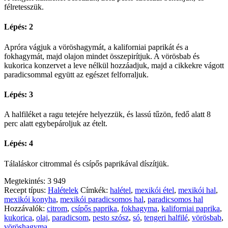
félretesszük.
Lépés: 2
Apróra vágjuk a vöröshagymát, a kaliforniai paprikát és a
fokhagymát, majd olajon mindet összepirítjuk. A vörösbab és
kukorica konzervet a leve nélkül hozzáadjuk, majd a cikkekre vágott
paradicsommal együtt az egészet felforraljuk.
Lépés: 3
A halfiléket a ragu tetejére helyezzük, és lassú tűzön, fedő alatt 8
perc alatt egybepároljuk az ételt.
Lépés: 4
Tálaláskor citrommal és csípős paprikával díszítjük.
Megtekintés:
3 949
Recept típus:
Halételek
Címkék:
halétel
,
mexikói étel
,
mexikói hal
,
mexikói konyha
,
mexikói paradicsomos hal
,
paradicsomos hal
Hozzávalók:
citrom
,
csípős paprika
,
fokhagyma
,
kaliforniai paprika
,
kukorica
,
olaj
,
paradicsom
,
pesto szósz
,
só
,
tengeri halfilé
,
vörösbab
,
vöröshagyma