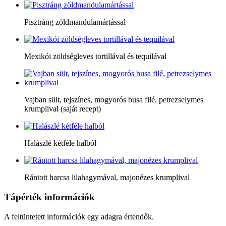
Pisztráng zöldmandulamártással
Mexikói zöldségleves tortillával és tequilával
Vajban sült, tejszínes, mogyorós busa filé, petrezselymes
krumplival (saját recept)
Halászlé kétféle halból
Rántott harcsa lilahagymával, majonézes krumplival
Tápérték információk
A feltüntetett információk egy adagra értendők.