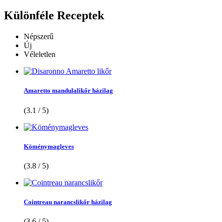
Különféle
Receptek
Népszerű
Új
Véleletlen
Amaretto mandulalikőr házilag
(3.1 / 5)
Köménymagleves
(3.8 / 5)
Cointreau narancslikőr házilag
(3.6 / 5)