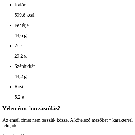
Kalória
599,8 kcal
Fehérje
43,6 g
Zsír
29,2 g
Szénhidrát
43,2 g
Rost
5,2 g
Vélemény, hozzászólás?
Az email címet nem tesszük közzé.
A kötelező mezőket
*
karakterrel
jelöljük.