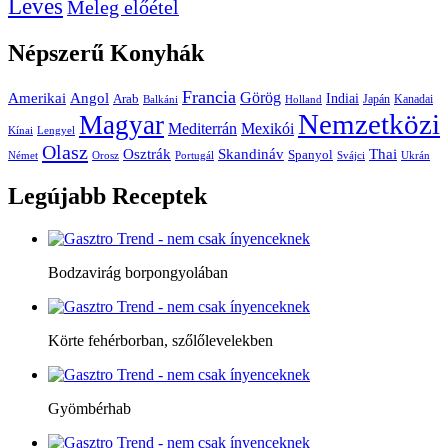
Leves
Meleg előétel
Népszerű
Konyhák
Francia
Amerikai
Görög
Angol
Indiai
Arab
Japán
Kanadai
Balkáni
Holland
Nemzetközi
Magyar
Mediterrán
Mexikói
Kínai
Lengyel
Olasz
Skandináv
Thai
Osztrák
Spanyol
Német
Orosz
Portugál
Svájci
Ukrán
Legújabb
Receptek
Bodzavirág borpongyolában
Körte fehérborban, szőlőlevelekben
Gyömbérhab