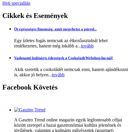
Heti specialítás
Cikkek
és Események
Öt egészséges finomság, amit megehetsz a párod...
Egy ízletes fogás nemcsak az étkezőasztalnál lehet
emlékezetes, hanem még inkább a...
tovább
Vadonatúj kulináris édességek a CsokoladeWebshop.hu-nál!
Akik szeretik a csokoládét nemcsak enni, hanem ajándékozni
is, akkor jó helyen...
tovább
Facebook
Követés
A Gasztro Trend online magazin egyik legfontosabb céljai
között szerepel a hazai gasztronómiai kultúra jelenének és
jövőjének, valamint a kulináris művészetek (gourmet)