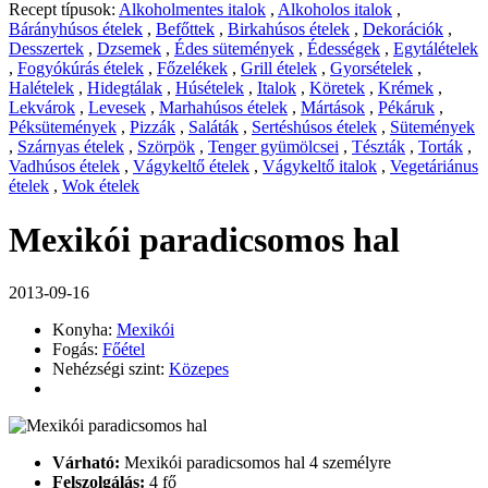
Recept típusok:
Alkoholmentes italok
,
Alkoholos italok
,
Bárányhúsos ételek
,
Befőttek
,
Birkahúsos ételek
,
Dekorációk
,
Desszertek
,
Dzsemek
,
Édes sütemények
,
Édességek
,
Egytálételek
,
Fogyókúrás ételek
,
Főzelékek
,
Grill ételek
,
Gyorsételek
,
Halételek
,
Hidegtálak
,
Húsételek
,
Italok
,
Köretek
,
Krémek
,
Lekvárok
,
Levesek
,
Marhahúsos ételek
,
Mártások
,
Pékáruk
,
Péksütemények
,
Pizzák
,
Saláták
,
Sertéshúsos ételek
,
Sütemények
,
Szárnyas ételek
,
Szörpök
,
Tenger gyümölcsei
,
Tészták
,
Torták
,
Vadhúsos ételek
,
Vágykeltő ételek
,
Vágykeltő italok
,
Vegetáriánus
ételek
,
Wok ételek
Mexikói paradicsomos hal
2013-09-16
Konyha:
Mexikói
Fogás:
Főétel
Nehézségi szint:
Közepes
Várható:
Mexikói paradicsomos hal 4 személyre
Felszolgálás:
4 fő