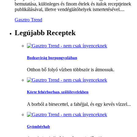
bemutatása, különleges és finom ételek és italok receptjeinek
publikálásával, illetve vendéglátóhelyek ismertetésével....
Gasztro Trend
Legújabb
Receptek
Bodzavirág borpongyolában
Otthon bő folyó vízben többször is átmossuk.
Körte fehérborban, szőlőlevelekben
A borból a birsecettel, a fahéjjal, és egy kevés vízzel...
Gyömbérhab