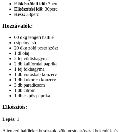
Előkészületi idő:
3perc
Elkészítési idő:
30perc
Kész:
33perc
Hozzávalók:
60 dkg tengeri halfilé
csipetnyi só
20 dkg zöld pesto szósz
1 dl olaj
2 fej vöröshagyma
2 db kaliforniai paprika
1 fej fokhagyma
1 db vörösbab konzerv
1 db kukorica konzerv
3 db paradicsom
1 db citrom
1 db csípős paprika
Elkészítés:
Lépés: 1
A tengeri halfiléket besózzuk, zöld pesto szósszal bekenjük, és