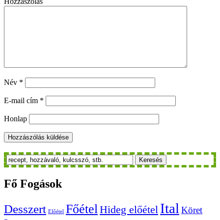
Hozzászólás
Név
*
E-mail cím
*
Honlap
Keresés
Fő
Fogások
Ital
Főétel
Desszert
Hideg előétel
Köret
Előétel