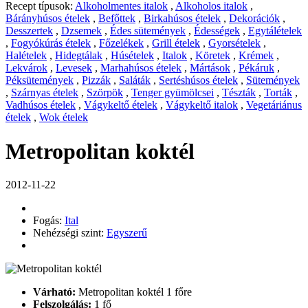
Recept típusok:
Alkoholmentes italok
,
Alkoholos italok
,
Bárányhúsos ételek
,
Befőttek
,
Birkahúsos ételek
,
Dekorációk
,
Desszertek
,
Dzsemek
,
Édes sütemények
,
Édességek
,
Egytálételek
,
Fogyókúrás ételek
,
Főzelékek
,
Grill ételek
,
Gyorsételek
,
Halételek
,
Hidegtálak
,
Húsételek
,
Italok
,
Köretek
,
Krémek
,
Lekvárok
,
Levesek
,
Marhahúsos ételek
,
Mártások
,
Pékáruk
,
Péksütemények
,
Pizzák
,
Saláták
,
Sertéshúsos ételek
,
Sütemények
,
Szárnyas ételek
,
Szörpök
,
Tenger gyümölcsei
,
Tészták
,
Torták
,
Vadhúsos ételek
,
Vágykeltő ételek
,
Vágykeltő italok
,
Vegetáriánus
ételek
,
Wok ételek
Metropolitan koktél
2012-11-22
Fogás:
Ital
Nehézségi szint:
Egyszerű
Várható:
Metropolitan koktél 1 főre
Felszolgálás:
1 fő