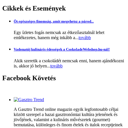
Cikkek
és Események
Öt egészséges finomság, amit megehetsz a párod...
Egy ízletes fogás nemcsak az étkezőasztalnál lehet
emlékezetes, hanem még inkább a...
tovább
Vadonatúj kulináris édességek a CsokoladeWebshop.hu-nál!
Akik szeretik a csokoládét nemcsak enni, hanem ajándékozni
is, akkor jó helyen...
tovább
Facebook
Követés
A Gasztro Trend online magazin egyik legfontosabb céljai
között szerepel a hazai gasztronómiai kultúra jelenének és
jövőjének, valamint a kulináris művészetek (gourmet)
bemutatása, különleges és finom ételek és italok receptjeinek