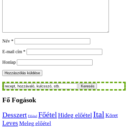
Név
*
E-mail cím
*
Honlap
Keresés
Fő
Fogások
Ital
Főétel
Desszert
Hideg előétel
Köret
Előétel
Leves
Meleg előétel