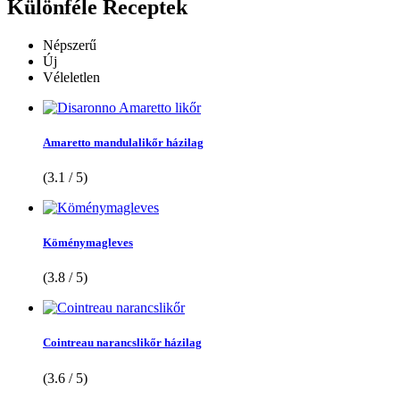
Különféle
Receptek
Népszerű
Új
Véleletlen
Amaretto mandulalikőr házilag
(3.1 / 5)
Köménymagleves
(3.8 / 5)
Cointreau narancslikőr házilag
(3.6 / 5)