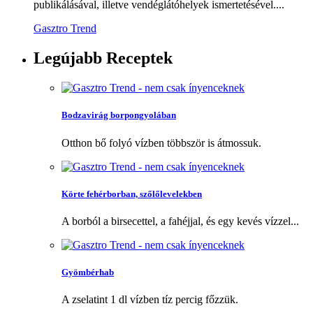
publikálásával, illetve vendéglátóhelyek ismertetésével....
Gasztro Trend
Legújabb
Receptek
Bodzavirág borpongyolában
Otthon bő folyó vízben többször is átmossuk.
Körte fehérborban, szőlőlevelekben
A borból a birsecettel, a fahéjjal, és egy kevés vízzel...
Gyömbérhab
A zselatint 1 dl vízben tíz percig főzzük.