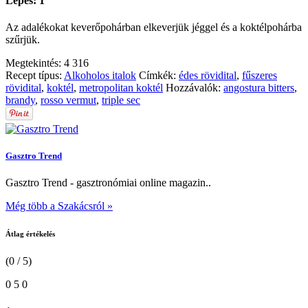
Lépés: 1
Az adalékokat keverőpohárban elkeverjük jéggel és a koktélpohárba
szűrjük.
Megtekintés:
4 316
Recept típus:
Alkoholos italok
Címkék:
édes rövidital
,
fűszeres
rövidital
,
koktél
,
metropolitan koktél
Hozzávalók:
angostura bitters
,
brandy
,
rosso vermut
,
triple sec
Gasztro Trend
Gasztro Trend - gasztronómiai online magazin..
Még több a Szakácsról »
Átlag értékelés
(0 / 5)
0
5
0