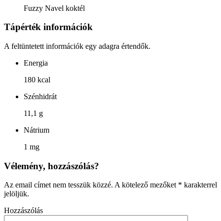
Fuzzy Navel koktél
Tápérték információk
A feltüntetett információk egy adagra értendők.
Energia
180 kcal
Szénhidrát
11,1 g
Nátrium
1 mg
Vélemény, hozzászólás?
Az email címet nem tesszük közzé.
A kötelező mezőket
*
karakterrel
jelöljük.
Hozzászólás