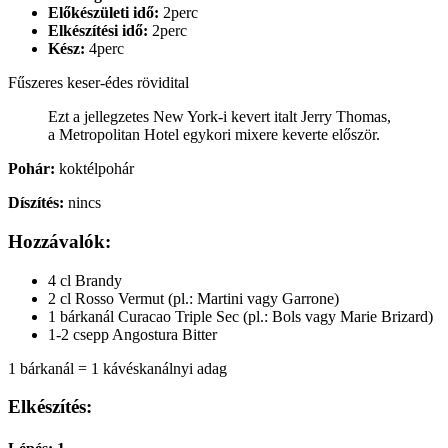
Előkészületi idő:
2perc
Elkészítési idő:
2perc
Kész:
4perc
Fűszeres keser-édes rövidital
Ezt a jellegzetes New York-i kevert italt Jerry Thomas,
a Metropolitan Hotel egykori mixere keverte először.
Pohár:
koktélpohár
Díszítés:
nincs
Hozzávalók:
4 cl Brandy
2 cl Rosso Vermut (pl.: Martini vagy Garrone)
1 bárkanál Curacao Triple Sec (pl.: Bols vagy Marie Brizard)
1-2 csepp Angostura Bitter
1 bárkanál = 1 kávéskanálnyi adag
Elkészítés: