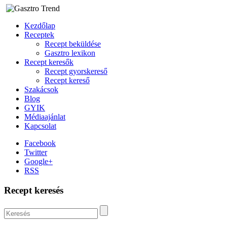
Kezdőlap
Receptek
Recept beküldése
Gasztro lexikon
Recept keresők
Recept gyorskereső
Recept kereső
Szakácsok
Blog
GYIK
Médiaajánlat
Kapcsolat
Facebook
Twitter
Google+
RSS
Recept keresés