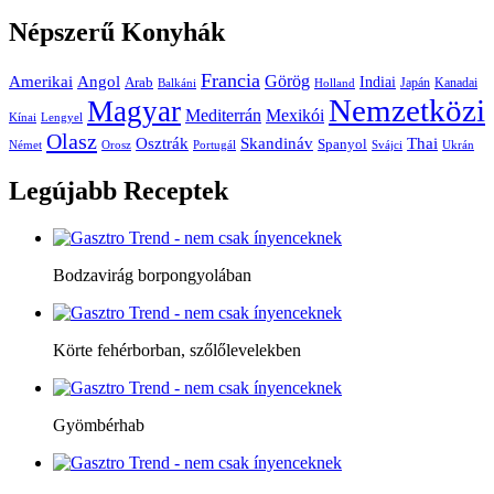
Népszerű
Konyhák
Francia
Amerikai
Görög
Angol
Indiai
Arab
Japán
Kanadai
Balkáni
Holland
Nemzetközi
Magyar
Mediterrán
Mexikói
Kínai
Lengyel
Olasz
Skandináv
Thai
Osztrák
Spanyol
Német
Orosz
Portugál
Svájci
Ukrán
Legújabb
Receptek
Bodzavirág borpongyolában
Körte fehérborban, szőlőlevelekben
Gyömbérhab