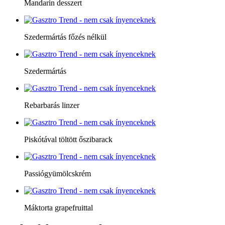
Mandarin desszert
Szedermártás főzés nélkül
Szedermártás
Rebarbarás linzer
Piskótával töltött őszibarack
Passiógyümölcskrém
Máktorta grapefruittal