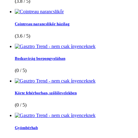
(3.8 / 5)
Cointreau narancslikőr házilag
(3.6 / 5)
Bodzavirág borpongyolában
(0 / 5)
Körte fehérborban, szőlőlevelekben
(0 / 5)
Gyömbérhab