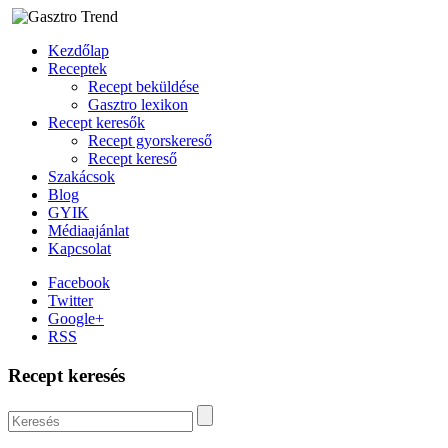
Kezdőlap
Receptek
Recept beküldése
Gasztro lexikon
Recept keresők
Recept gyorskereső
Recept kereső
Szakácsok
Blog
GYIK
Médiaajánlat
Kapcsolat
Facebook
Twitter
Google+
RSS
Recept keresés