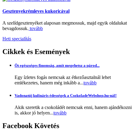
Gesztenyekrémleves kukoricával
A szelídgesztenyéket alaposan megmossuk, majd egyik oldalukat
bevagdossuk.
tovább
Heti specialítás
Cikkek
és Események
Öt egészséges finomság, amit megehetsz a párod...
Egy ízletes fogás nemcsak az étkezőasztalnál lehet
emlékezetes, hanem még inkább a...
tovább
Vadonatúj kulináris édességek a CsokoladeWebshop.hu-nál!
Akik szeretik a csokoládét nemcsak enni, hanem ajándékozni
is, akkor jó helyen...
tovább
Facebook
Követés