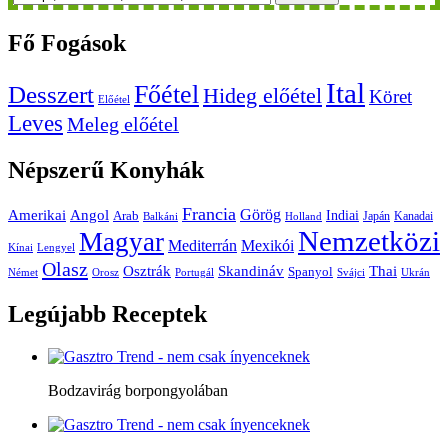
Fő
Fogások
Ital
Főétel
Desszert
Hideg előétel
Köret
Előétel
Leves
Meleg előétel
Népszerű
Konyhák
Francia
Amerikai
Görög
Angol
Indiai
Arab
Japán
Kanadai
Balkáni
Holland
Nemzetközi
Magyar
Mediterrán
Mexikói
Kínai
Lengyel
Olasz
Skandináv
Thai
Osztrák
Spanyol
Német
Orosz
Portugál
Svájci
Ukrán
Legújabb
Receptek
Bodzavirág borpongyolában