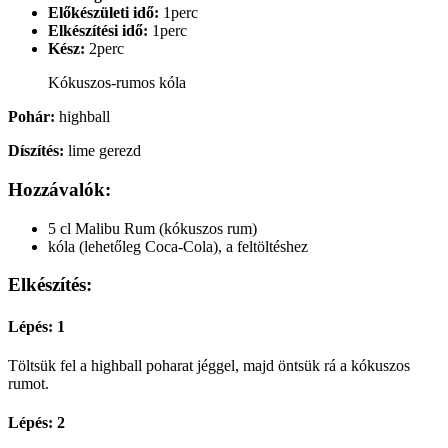
Előkészületi idő:
1perc
Elkészítési idő:
1perc
Kész:
2perc
Kókuszos-rumos kóla
Pohár:
highball
Díszítés:
lime gerezd
Hozzávalók:
5 cl Malibu Rum (kókuszos rum)
kóla (lehetőleg Coca-Cola), a feltöltéshez
Elkészítés:
Lépés: 1
Töltsük fel a highball poharat jéggel, majd öntsük rá a kókuszos
rumot.
Lépés: 2