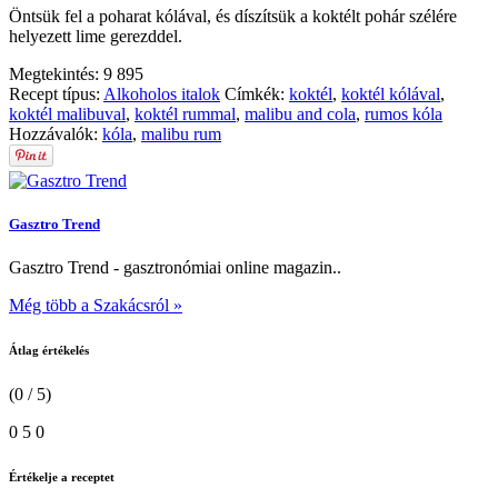
Öntsük fel a poharat kólával, és díszítsük a koktélt pohár szélére
helyezett lime gerezddel.
Megtekintés:
9 895
Recept típus:
Alkoholos italok
Címkék:
koktél
,
koktél kólával
,
koktél malibuval
,
koktél rummal
,
malibu and cola
,
rumos kóla
Hozzávalók:
kóla
,
malibu rum
Gasztro Trend
Gasztro Trend - gasztronómiai online magazin..
Még több a Szakácsról »
Átlag értékelés
(0 / 5)
0
5
0
Értékelje a receptet