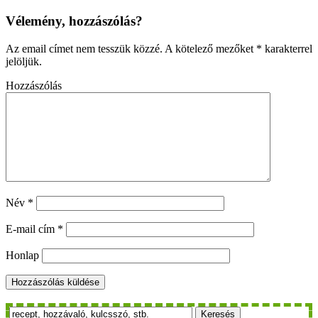
Vélemény, hozzászólás?
Az email címet nem tesszük közzé.
A kötelező mezőket
*
karakterrel
jelöljük.
Hozzászólás
Név
*
E-mail cím
*
Honlap
Keresés