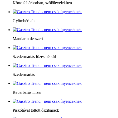
Körte fehérborban, szőlőlevelekben
Gyömbérhab
Mandarin desszert
Szedermártás főzés nélkül
Szedermártás
Rebarbarás linzer
Piskótával töltött őszibarack