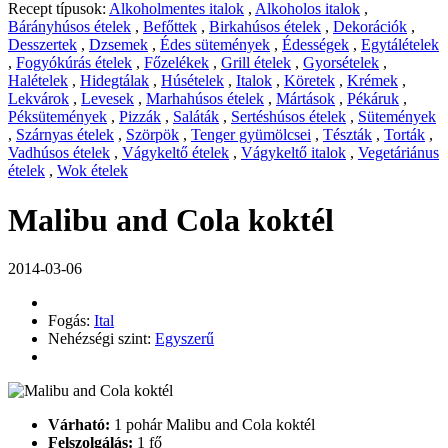
Recept típusok:
Alkoholmentes italok
,
Alkoholos italok
,
Bárányhúsos ételek
,
Befőttek
,
Birkahúsos ételek
,
Dekorációk
,
Desszertek
,
Dzsemek
,
Édes sütemények
,
Édességek
,
Egytálételek
,
Fogyókúrás ételek
,
Főzelékek
,
Grill ételek
,
Gyorsételek
,
Halételek
,
Hidegtálak
,
Húsételek
,
Italok
,
Köretek
,
Krémek
,
Lekvárok
,
Levesek
,
Marhahúsos ételek
,
Mártások
,
Pékáruk
,
Péksütemények
,
Pizzák
,
Saláták
,
Sertéshúsos ételek
,
Sütemények
,
Szárnyas ételek
,
Szörpök
,
Tenger gyümölcsei
,
Tészták
,
Torták
,
Vadhúsos ételek
,
Vágykeltő ételek
,
Vágykeltő italok
,
Vegetáriánus
ételek
,
Wok ételek
Malibu and Cola koktél
2014-03-06
Fogás:
Ital
Nehézségi szint:
Egyszerű
Várható:
1 pohár Malibu and Cola koktél
Felszolgálás:
1 fő