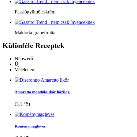
Passiógyümölcskrém
Máktorta grapefruittal
Különféle
Receptek
Népszerű
Új
Véleletlen
Amaretto mandulalikőr házilag
(3.1 / 5)
Köménymagleves