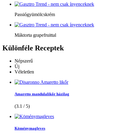
Passiógyümölcskrém
Máktorta grapefruittal
Különféle
Receptek
Népszerű
Új
Véleletlen
Amaretto mandulalikőr házilag
(3.1 / 5)
Köménymagleves