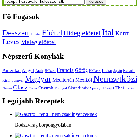
Keresés
Fő
Fogások
Ital
Főétel
Desszert
Hideg előétel
Köret
Előétel
Leves
Meleg előétel
Népszerű
Konyhák
Francia
Amerikai
Görög
Angol
Indiai
Arab
Japán
Kanadai
Balkáni
Holland
Nemzetközi
Magyar
Mediterrán
Mexikói
Kínai
Lengyel
Olasz
Skandináv
Thai
Osztrák
Spanyol
Német
Orosz
Portugál
Svájci
Ukrán
Legújabb
Receptek
Bodzavirág borpongyolában