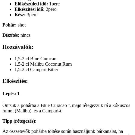
Előkészületi idő:
1perc
Elkészítési idő:
2perc
Kész:
3perc
Pohár:
shot
Díszítés:
nincs
Hozzávalók:
1,5-2 cl Blue Curacao
1,5-2 cl Malibu Coconut Rum
1,5-2 cl Campari Bitter
Elkészítés:
Lépés: 1
Öntsük a pohárba a Blue Curacao-t, majd rétegezzük rá a kókuszos
rumot (Malibu), és a Campari-t.
Tipp (rétegezés):
Az összetevők pohárba töltése során használjunk bárkanalat, ha