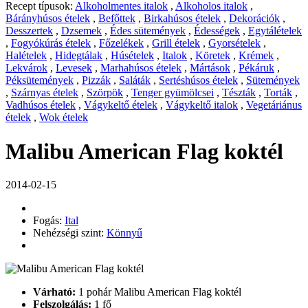
Recept típusok:
Alkoholmentes italok
,
Alkoholos italok
,
Bárányhúsos ételek
,
Befőttek
,
Birkahúsos ételek
,
Dekorációk
,
Desszertek
,
Dzsemek
,
Édes sütemények
,
Édességek
,
Egytálételek
,
Fogyókúrás ételek
,
Főzelékek
,
Grill ételek
,
Gyorsételek
,
Halételek
,
Hidegtálak
,
Húsételek
,
Italok
,
Köretek
,
Krémek
,
Lekvárok
,
Levesek
,
Marhahúsos ételek
,
Mártások
,
Pékáruk
,
Péksütemények
,
Pizzák
,
Saláták
,
Sertéshúsos ételek
,
Sütemények
,
Szárnyas ételek
,
Szörpök
,
Tenger gyümölcsei
,
Tészták
,
Torták
,
Vadhúsos ételek
,
Vágykeltő ételek
,
Vágykeltő italok
,
Vegetáriánus
ételek
,
Wok ételek
Malibu American Flag koktél
2014-02-15
Fogás:
Ital
Nehézségi szint:
Könnyű
Várható:
1 pohár Malibu American Flag koktél
Felszolgálás:
1 fő