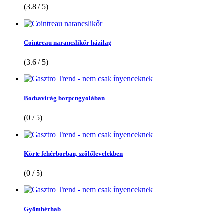
(3.8 / 5)
Cointreau narancslikőr házilag
(3.6 / 5)
Bodzavirág borpongyolában
(0 / 5)
Körte fehérborban, szőlőlevelekben
(0 / 5)
Gyömbérhab