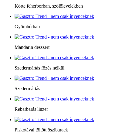
Körte fehérborban, szőlőlevelekben
Gyömbérhab
Mandarin desszert
Szedermártás főzés nélkül
Szedermártás
Rebarbarás linzer
Piskótával töltött őszibarack