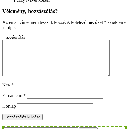
Fuzzy Navel koktél
Vélemény, hozzászólás?
Az email címet nem tesszük közzé.
A kötelező mezőket
*
karakterrel
jelöljük.
Hozzászólás
Név
*
E-mail cím
*
Honlap