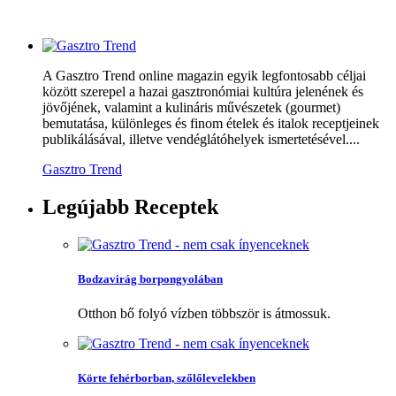
A Gasztro Trend online magazin egyik legfontosabb céljai
között szerepel a hazai gasztronómiai kultúra jelenének és
jövőjének, valamint a kulináris művészetek (gourmet)
bemutatása, különleges és finom ételek és italok receptjeinek
publikálásával, illetve vendéglátóhelyek ismertetésével....
Gasztro Trend
Legújabb
Receptek
Bodzavirág borpongyolában
Otthon bő folyó vízben többször is átmossuk.
Körte fehérborban, szőlőlevelekben