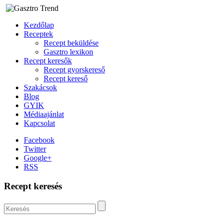
Kezdőlap
Receptek
Recept beküldése
Gasztro lexikon
Recept keresők
Recept gyorskereső
Recept kereső
Szakácsok
Blog
GYIK
Médiaajánlat
Kapcsolat
Facebook
Twitter
Google+
RSS
Recept keresés