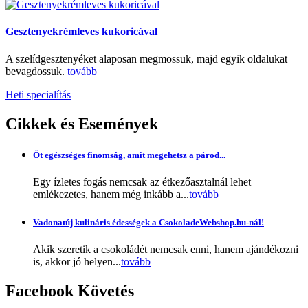
Gesztenyekrémleves kukoricával
A szelídgesztenyéket alaposan megmossuk, majd egyik oldalukat
bevagdossuk.
tovább
Heti specialítás
Cikkek
és Események
Öt egészséges finomság, amit megehetsz a párod...
Egy ízletes fogás nemcsak az étkezőasztalnál lehet
emlékezetes, hanem még inkább a...
tovább
Vadonatúj kulináris édességek a CsokoladeWebshop.hu-nál!
Akik szeretik a csokoládét nemcsak enni, hanem ajándékozni
is, akkor jó helyen...
tovább
Facebook
Követés