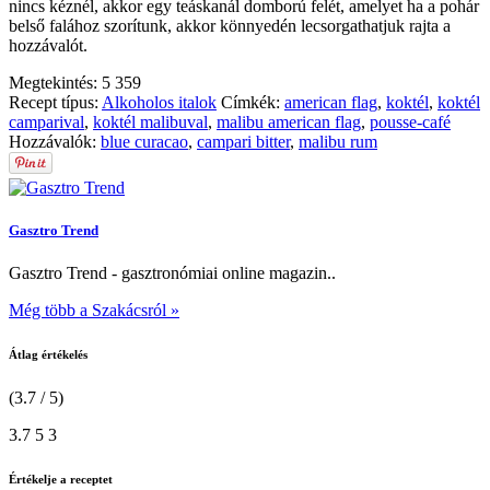
nincs kéznél, akkor egy teáskanál domború felét, amelyet ha a pohár
belső falához szorítunk, akkor könnyedén lecsorgathatjuk rajta a
hozzávalót.
Megtekintés:
5 359
Recept típus:
Alkoholos italok
Címkék:
american flag
,
koktél
,
koktél
camparival
,
koktél malibuval
,
malibu american flag
,
pousse-café
Hozzávalók:
blue curacao
,
campari bitter
,
malibu rum
Gasztro Trend
Gasztro Trend - gasztronómiai online magazin..
Még több a Szakácsról »
Átlag értékelés
(3.7 / 5)
3.7
5
3
Értékelje a receptet