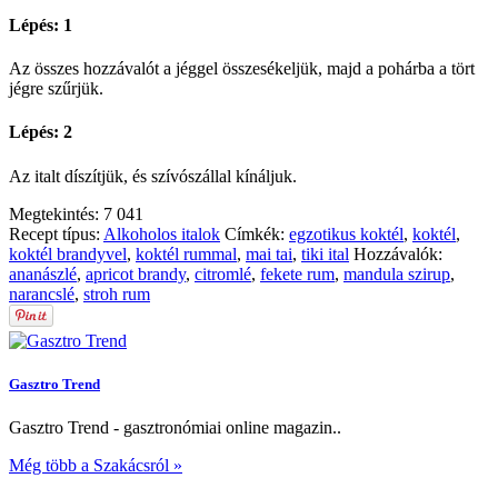
Lépés: 1
Az összes hozzávalót a jéggel összesékeljük, majd a pohárba a tört
jégre szűrjük.
Lépés: 2
Az italt díszítjük, és szívószállal kínáljuk.
Megtekintés:
7 041
Recept típus:
Alkoholos italok
Címkék:
egzotikus koktél
,
koktél
,
koktél brandyvel
,
koktél rummal
,
mai tai
,
tiki ital
Hozzávalók:
ananászlé
,
apricot brandy
,
citromlé
,
fekete rum
,
mandula szirup
,
narancslé
,
stroh rum
Gasztro Trend
Gasztro Trend - gasztronómiai online magazin..
Még több a Szakácsról »