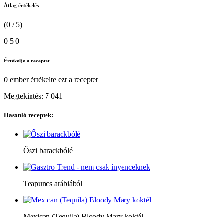
Átlag értékelés
(0 / 5)
0
5
0
Értékelje a receptet
0 ember
értékelte ezt a receptet
Megtekintés:
7 041
Hasonló receptek:
Őszi barackbólé
Teapuncs arábiából
Mexican (Tequila) Bloody Mary koktél