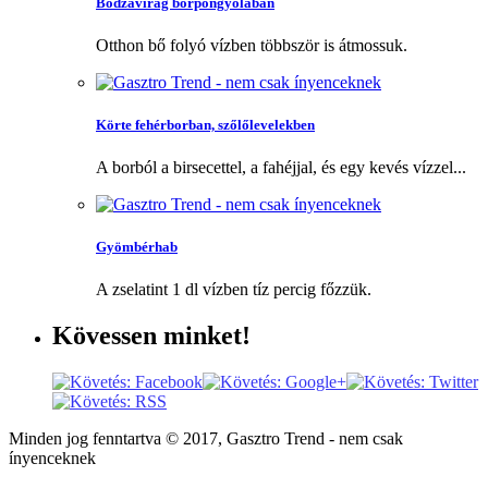
Bodzavirág borpongyolában
Otthon bő folyó vízben többször is átmossuk.
Körte fehérborban, szőlőlevelekben
A borból a birsecettel, a fahéjjal, és egy kevés vízzel...
Gyömbérhab
A zselatint 1 dl vízben tíz percig főzzük.
Kövessen
minket!
Minden jog fenntartva © 2017, Gasztro Trend - nem csak
ínyenceknek