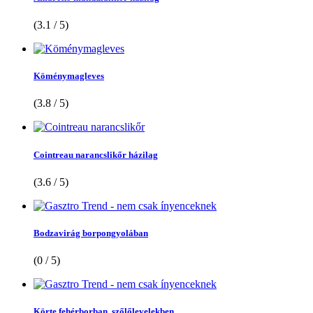
(3.1 / 5)
Köménymagleves
(3.8 / 5)
Cointreau narancslikőr házilag
(3.6 / 5)
Bodzavirág borpongyolában
(0 / 5)
Körte fehérborban, szőlőlevelekben