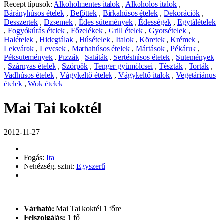
Recept típusok:
Alkoholmentes italok
,
Alkoholos italok
,
Bárányhúsos ételek
,
Befőttek
,
Birkahúsos ételek
,
Dekorációk
,
Desszertek
,
Dzsemek
,
Édes sütemények
,
Édességek
,
Egytálételek
,
Fogyókúrás ételek
,
Főzelékek
,
Grill ételek
,
Gyorsételek
,
Halételek
,
Hidegtálak
,
Húsételek
,
Italok
,
Köretek
,
Krémek
,
Lekvárok
,
Levesek
,
Marhahúsos ételek
,
Mártások
,
Pékáruk
,
Péksütemények
,
Pizzák
,
Saláták
,
Sertéshúsos ételek
,
Sütemények
,
Szárnyas ételek
,
Szörpök
,
Tenger gyümölcsei
,
Tészták
,
Torták
,
Vadhúsos ételek
,
Vágykeltő ételek
,
Vágykeltő italok
,
Vegetáriánus
ételek
,
Wok ételek
Mai Tai koktél
2012-11-27
Fogás:
Ital
Nehézségi szint:
Egyszerű
Várható:
Mai Tai koktél 1 főre
Felszolgálás:
1 fő