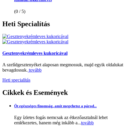
(0 / 5)
Heti
Specialítás
Gesztenyekrémleves kukoricával
A szelídgesztenyéket alaposan megmossuk, majd egyik oldalukat
bevagdossuk.
tovább
Heti specialítás
Cikkek
és Események
Öt egészséges finomság, amit megehetsz a párod...
Egy ízletes fogás nemcsak az étkezőasztalnál lehet
emlékezetes, hanem még inkább a...
tovább