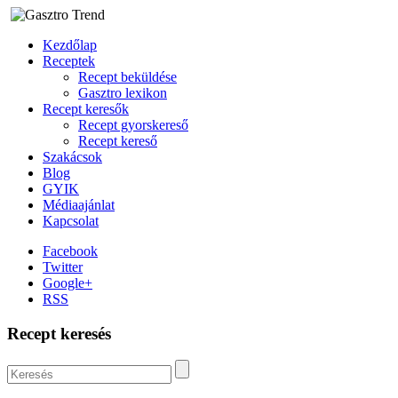
Kezdőlap
Receptek
Recept beküldése
Gasztro lexikon
Recept keresők
Recept gyorskereső
Recept kereső
Szakácsok
Blog
GYIK
Médiaajánlat
Kapcsolat
Facebook
Twitter
Google+
RSS
Recept keresés