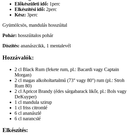
Előkészületi idő:
1perc
Elkészítési idő:
2perc
Kész:
3perc
Gyümölcsös, mandulás hosszúital
Pohár:
hosszúitalos pohár
Díszítés:
ananászcikk, 1 mentalevél
Hozzávalók:
2 cl Black Rum (fekete rum, pl.: Bacardi vagy Captain
Morgan)
2 cl magas alkoholtartalmú (73° vagy 80°) rum (pl.: Stroh
Rum 80)
2 cl Apricot Brandy (édes sárgabarack likőr, pl.: Bols vagy
DeKuyper)
1 cl mandula szirup
1 cl friss citromlé
6 cl ananászlé
6 cl narancslé
Elkészítés: