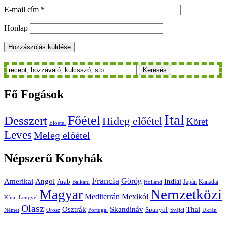
E-mail cím
*
Honlap
Keresés
Fő
Fogások
Ital
Főétel
Desszert
Hideg előétel
Köret
Előétel
Leves
Meleg előétel
Népszerű
Konyhák
Francia
Amerikai
Görög
Angol
Indiai
Arab
Japán
Kanadai
Balkáni
Holland
Nemzetközi
Magyar
Mediterrán
Mexikói
Kínai
Lengyel
Olasz
Skandináv
Thai
Osztrák
Spanyol
Német
Orosz
Portugál
Svájci
Ukrán