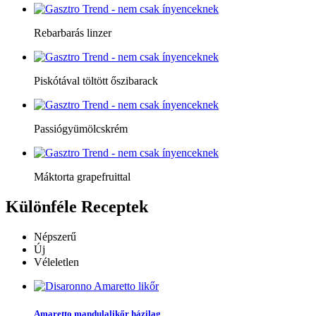
Rebarbarás linzer
Piskótával töltött őszibarack
Passiógyümölcskrém
Máktorta grapefruittal
Különféle
Receptek
Népszerű
Új
Véleletlen
Amaretto mandulalikőr házilag