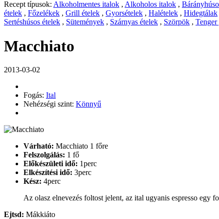
Recept típusok:
Alkoholmentes italok
,
Alkoholos italok
,
Bárányhúsos
ételek
,
Főzelékek
,
Grill ételek
,
Gyorsételek
,
Halételek
,
Hidegtálak
Sertéshúsos ételek
,
Sütemények
,
Szárnyas ételek
,
Szörpök
,
Tenger
Macchiato
2013-03-02
Fogás:
Ital
Nehézségi szint:
Könnyű
Várható:
Macchiato 1 főre
Felszolgálás:
1 fő
Előkészületi idő:
1perc
Elkészítési idő:
3perc
Kész:
4perc
Az olasz elnevezés foltost jelent, az ital ugyanis espresso egy fol
Ejtsd:
Mákkiáto