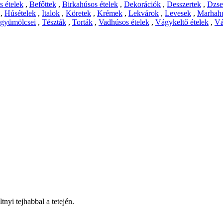
 ételek
,
Befőttek
,
Birkahúsos ételek
,
Dekorációk
,
Desszertek
,
Dzs
,
Húsételek
,
Italok
,
Köretek
,
Krémek
,
Lekvárok
,
Levesek
,
Marhahú
 gyümölcsei
,
Tészták
,
Torták
,
Vadhúsos ételek
,
Vágykeltő ételek
,
Vá
tnyi tejhabbal a tetején.