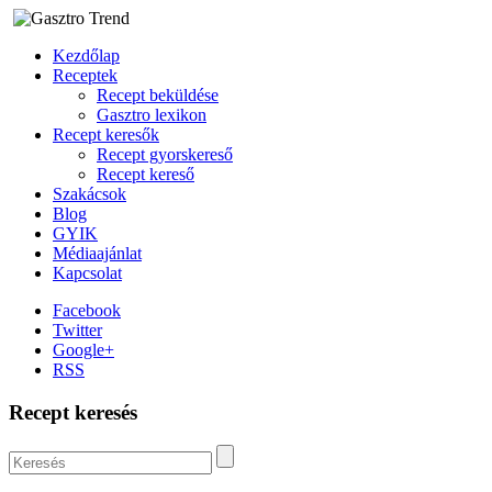
Kezdőlap
Receptek
Recept beküldése
Gasztro lexikon
Recept keresők
Recept gyorskereső
Recept kereső
Szakácsok
Blog
GYIK
Médiaajánlat
Kapcsolat
Facebook
Twitter
Google+
RSS
Recept keresés