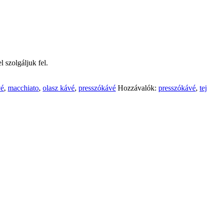
 szolgáljuk fel.
vé
,
macchiato
,
olasz kávé
,
presszókávé
Hozzávalók:
presszókávé
,
tej