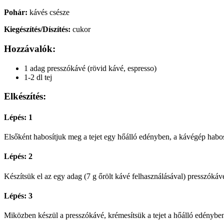
Pohár:
kávés csésze
Kiegészítés/Díszítés:
cukor
Hozzávalók:
1 adag presszókávé (rövid kávé, espresso)
1-2 dl tej
Elkészítés:
Lépés: 1
Elsőként habosítjuk meg a tejet egy hőálló edényben, a kávégép habosító
Lépés: 2
Készítsük el az egy adag (7 g őrölt kávé felhasználásával) presszókávé
Lépés: 3
Miközben készül a presszókávé, krémesítsük a tejet a hőálló edényben