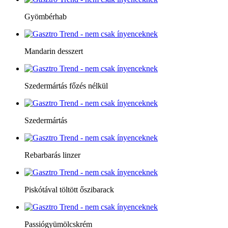
Gyömbérhab
Mandarin desszert
Szedermártás főzés nélkül
Szedermártás
Rebarbarás linzer
Piskótával töltött őszibarack
Passiógyümölcskrém