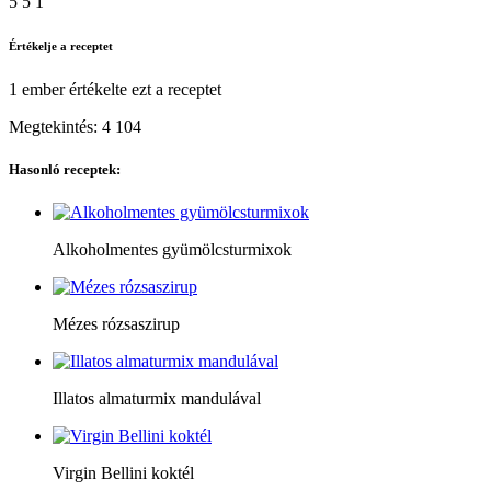
5
5
1
Értékelje a receptet
1 ember
értékelte ezt a receptet
Megtekintés:
4 104
Hasonló receptek:
Alkoholmentes gyümölcsturmixok
Mézes rózsaszirup
Illatos almaturmix mandulával
Virgin Bellini koktél