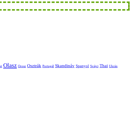
Olasz
Skandináv
Thai
Osztrák
Spanyol
et
Orosz
Portugál
Svájci
Ukrán