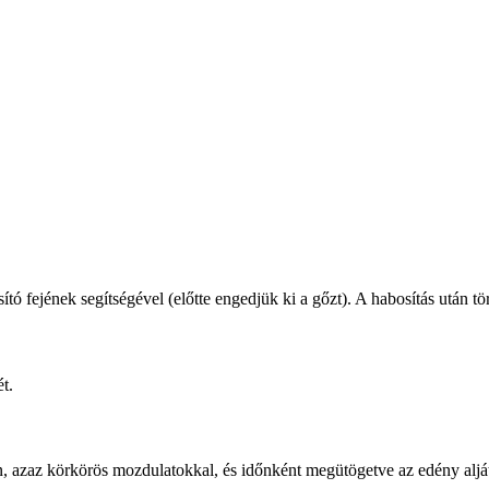
 fejének segítségével (előtte engedjük ki a gőzt). A habosítás után törö
t.
, azaz körkörös mozdulatokkal, és időnként megütögetve az edény alját