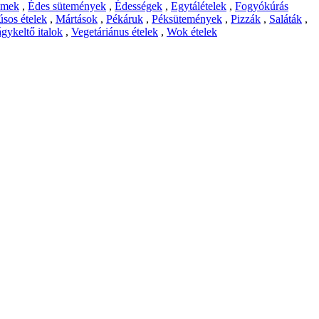
emek
,
Édes sütemények
,
Édességek
,
Egytálételek
,
Fogyókúrás
sos ételek
,
Mártások
,
Pékáruk
,
Péksütemények
,
Pizzák
,
Saláták
,
gykeltő italok
,
Vegetáriánus ételek
,
Wok ételek