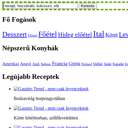
Keresés
Fő
Fogások
Ital
Főétel
Desszert
Le
Hideg előétel
Köret
Előétel
Népszerű
Konyhák
Francia
Amerikai
Görög
Angol
Indiai
Arab
Japán
Kanadai
Balkáni
Holland
Kí
Legújabb
Receptek
Bodzavirág borpongyolában
Körte fehérborban, szőlőlevelekben