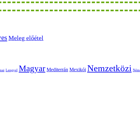
ves
Meleg előétel
Nemzetközi
Magyar
Mediterrán
Mexikói
nai
Lengyel
Ném