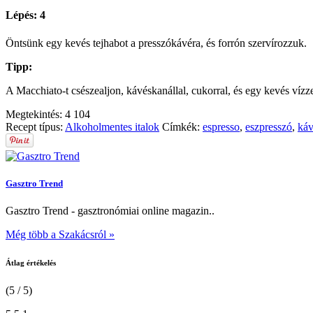
Lépés: 4
Öntsünk egy kevés tejhabot a presszókávéra, és forrón szervírozzuk.
Tipp:
A Macchiato-t csészealjon, kávéskanállal, cukorral, és egy kevés vízzel
Megtekintés:
4 104
Recept típus:
Alkoholmentes italok
Címkék:
espresso
,
eszpresszó
,
ká
Gasztro Trend
Gasztro Trend - gasztronómiai online magazin..
Még több a Szakácsról »
Átlag értékelés
(5 / 5)