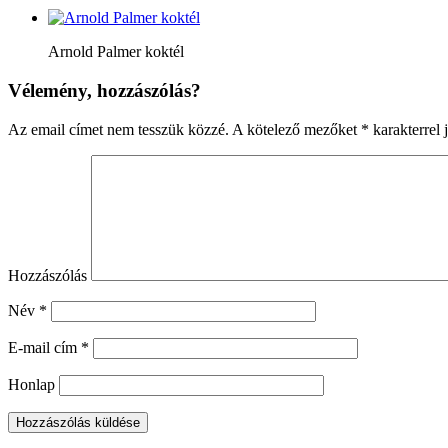
Arnold Palmer koktél
Vélemény, hozzászólás?
Az email címet nem tesszük közzé.
A kötelező mezőket
*
karakterrel j
Hozzászólás
Név
*
E-mail cím
*
Honlap