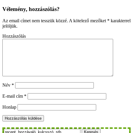
Vélemény, hozzászólás?
Az email címet nem tesszük közzé.
A kötelező mezőket
*
karakterrel
jelöljük.
Hozzászólás
Név
*
E-mail cím
*
Honlap
Keresés