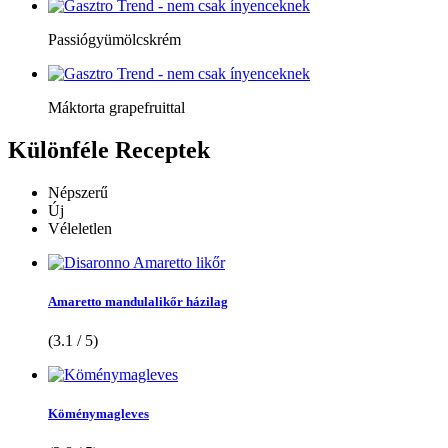
Passiógyümölcskrém
Máktorta grapefruittal
Különféle
Receptek
Népszerű
Új
Véleletlen
Amaretto mandulalikőr házilag
(3.1 / 5)
Köménymagleves