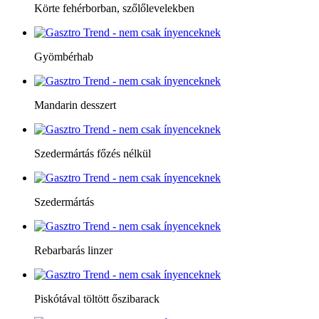
Körte fehérborban, szőlőlevelekben
Gyömbérhab
Mandarin desszert
Szedermártás főzés nélkül
Szedermártás
Rebarbarás linzer
Piskótával töltött őszibarack