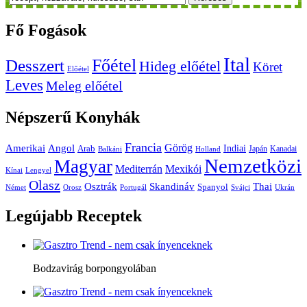
Fő
Fogások
Ital
Főétel
Desszert
Hideg előétel
Köret
Előétel
Leves
Meleg előétel
Népszerű
Konyhák
Francia
Amerikai
Görög
Angol
Indiai
Arab
Japán
Kanadai
Balkáni
Holland
Nemzetközi
Magyar
Mediterrán
Mexikói
Kínai
Lengyel
Olasz
Skandináv
Thai
Osztrák
Spanyol
Német
Orosz
Portugál
Svájci
Ukrán
Legújabb
Receptek
Bodzavirág borpongyolában