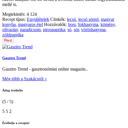
mellé is.
Megtekintés:
4 124
Recept típus:
Egytálételek
Címkék:
lecsó
,
lecsó sörrel
,
magyar
konyha
,
magyaros étel
Hozzávalók:
bors
,
fokhagyma
,
kömény
,
olívaolaj
,
paradicsom
,
pirospaprika
,
só
,
sör
,
vöröshagyma
,
zöldpaprika
Gasztro Trend
Gasztro Trend - gasztronómiai online magazin..
Még több a Szakácsról »
Átlag értékelés
(5 / 5)
5
5
2
Értékelje a receptet