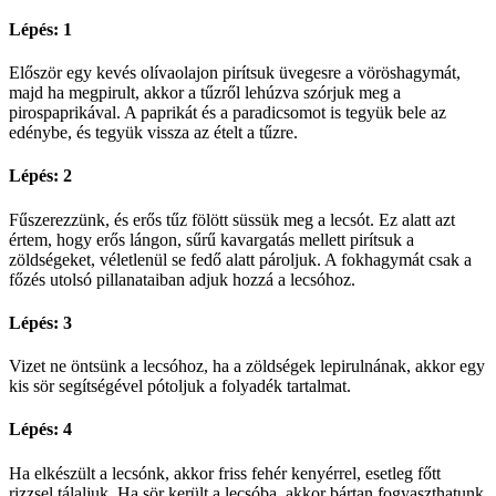
Lépés: 1
Először egy kevés olívaolajon pirítsuk üvegesre a vöröshagymát,
majd ha megpirult, akkor a tűzről lehúzva szórjuk meg a
pirospaprikával. A paprikát és a paradicsomot is tegyük bele az
edénybe, és tegyük vissza az ételt a tűzre.
Lépés: 2
Fűszerezzünk, és erős tűz fölött süssük meg a lecsót. Ez alatt azt
értem, hogy erős lángon, sűrű kavargatás mellett pirítsuk a
zöldségeket, véletlenül se fedő alatt pároljuk. A fokhagymát csak a
főzés utolsó pillanataiban adjuk hozzá a lecsóhoz.
Lépés: 3
Vizet ne öntsünk a lecsóhoz, ha a zöldségek lepirulnának, akkor egy
kis sör segítségével pótoljuk a folyadék tartalmat.
Lépés: 4
Ha elkészült a lecsónk, akkor friss fehér kenyérrel, esetleg főtt
rizzsel tálaljuk. Ha sör került a lecsóba, akkor bártan fogyaszthatunk