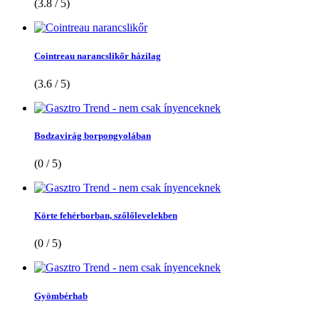
(3.8 / 5)
Cointreau narancslikőr házilag
(3.6 / 5)
Bodzavirág borpongyolában
(0 / 5)
Körte fehérborban, szőlőlevelekben
(0 / 5)
Gyömbérhab