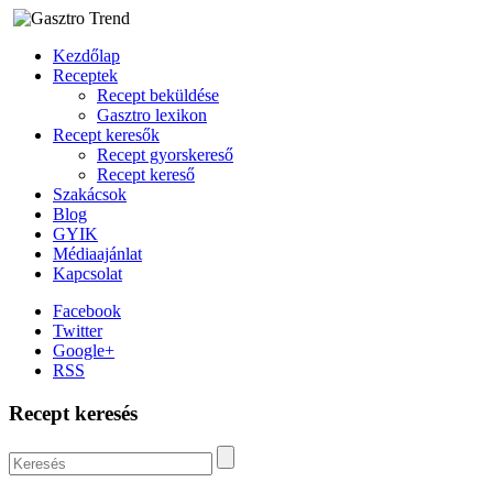
Kezdőlap
Receptek
Recept beküldése
Gasztro lexikon
Recept keresők
Recept gyorskereső
Recept kereső
Szakácsok
Blog
GYIK
Médiaajánlat
Kapcsolat
Facebook
Twitter
Google+
RSS
Recept keresés