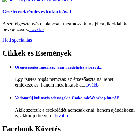
Gesztenyekrémleves kukoricával
A szelídgesztenyéket alaposan megmossuk, majd egyik oldalukat
bevagdossuk.
tovább
Heti specialítás
Cikkek
és Események
Öt egészséges finomság, amit megehetsz a párod...
Egy ízletes fogás nemcsak az étkezőasztalnál lehet
emlékezetes, hanem még inkább a...
tovább
Vadonatúj kulináris édességek a CsokoladeWebshop.hu-nál!
Akik szeretik a csokoládét nemcsak enni, hanem ajándékozni
is, akkor jó helyen...
tovább
Facebook
Követés