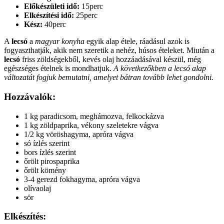
Előkészületi idő:
15perc
Elkészítési idő:
25perc
Kész:
40perc
A
lecsó
a
magyar konyha
egyik alap étele, ráadásul azok is
fogyaszthatják, akik nem szeretik a nehéz, húsos ételeket. Miután a
lecsó
friss zöldségekből, kevés olaj hozzáadásával készül, még
egészséges ételnek is mondhatjuk.
A következőkben a lecsó alap
változatát fogjuk bemutatni, amelyet bátran tovább lehet gondolni.
Hozzávalók:
1 kg paradicsom, meghámozva, felkockázva
1 kg zöldpaprika, vékony szeletekre vágva
1/2 kg vöröshagyma, apróra vágva
só ízlés szerint
bors ízlés szerint
őrölt pirospaprika
őrölt kömény
3-4 gerezd fokhagyma, apróra vágva
olívaolaj
sör
Elkészítés: