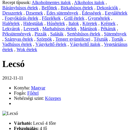
Recept típusok:
Alkoholmentes italok
,
Alkoholos italok
,
Bárányhúsos ételek
,
Befőttek
,
Birkahúsos ételek
,
Dekorációk
,
Desszertek
,
Dzsemek
,
Édes sütemények
,
Édességek
,
Egytálételek
,
Fogyókúrás ételek
,
Főzelékek
,
Grill ételek
,
Gyorsételek
,
Halételek
,
Hidegtálak
,
Húsételek
,
Italok
,
Köretek
,
Krémek
,
Lekvárok
,
Levesek
,
Marhahúsos ételek
,
Mártások
,
Pékáruk
,
Péksütemények
,
Pizzák
,
Saláták
,
Sertéshúsos ételek
,
Sütemények
,
Szárnyas ételek
,
Szörpök
,
Tenger gyümölcsei
,
Tészták
,
Torták
,
Vadhúsos ételek
,
Vágykeltő ételek
,
Vágykeltő italok
,
Vegetáriánus
ételek
,
Wok ételek
Lecsó
2012-11-11
Konyha:
Magyar
Fogás:
Főétel
Nehézségi szint:
Közepes
Várható:
Lecsó 4 főre
Felszolgálás:
4 fő