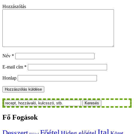
Hozzászólás
Név
*
E-mail cím
*
Honlap
Keresés
Fő
Fogások
Ital
Főétel
Desszert
Hideg előétel
Köret