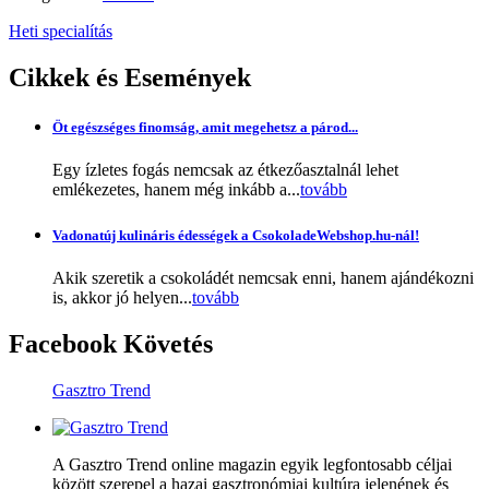
Heti specialítás
Cikkek
és Események
Öt egészséges finomság, amit megehetsz a párod...
Egy ízletes fogás nemcsak az étkezőasztalnál lehet
emlékezetes, hanem még inkább a...
tovább
Vadonatúj kulináris édességek a CsokoladeWebshop.hu-nál!
Akik szeretik a csokoládét nemcsak enni, hanem ajándékozni
is, akkor jó helyen...
tovább
Facebook
Követés
Gasztro Trend
A Gasztro Trend online magazin egyik legfontosabb céljai
között szerepel a hazai gasztronómiai kultúra jelenének és