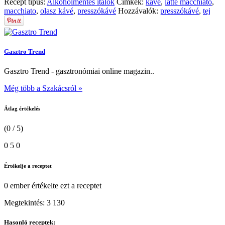
Recept típus:
Alkoholmentes italok
Címkék:
kávé
,
latte macchiato
,
macchiato
,
olasz kávé
,
presszókávé
Hozzávalók:
presszókávé
,
tej
Gasztro Trend
Gasztro Trend - gasztronómiai online magazin..
Még több a Szakácsról »
Átlag értékelés
(0 / 5)
0
5
0
Értékelje a receptet
0 ember
értékelte ezt a receptet
Megtekintés:
3 130
Hasonló receptek: