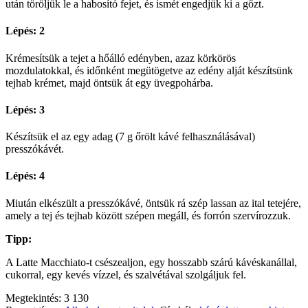
után töröljük le a habosító fejet, és ismét engedjük ki a gőzt.
Lépés: 2
Krémesítsük a tejet a hőálló edényben, azaz körkörös
mozdulatokkal, és időnként megütögetve az edény alját készítsünk
tejhab krémet, majd öntsük át egy üvegpohárba.
Lépés: 3
Készítsük el az egy adag (7 g őrölt kávé felhasználásával)
presszókávét.
Lépés: 4
Miután elkészült a presszókávé, öntsük rá szép lassan az ital tetejére,
amely a tej és tejhab között szépen megáll, és forrón szervírozzuk.
Tipp:
A Latte Macchiato-t csészealjon, egy hosszabb szárú kávéskanállal,
cukorral, egy kevés vízzel, és szalvétával szolgáljuk fel.
Megtekintés:
3 130