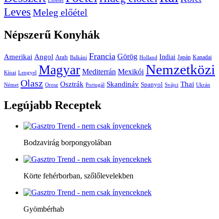
Előétel
Leves
Meleg előétel
Népszerű
Konyhák
Francia
Amerikai
Görög
Angol
Indiai
Arab
Japán
Kanadai
Balkáni
Holland
Nemzetközi
Magyar
Mediterrán
Mexikói
Kínai
Lengyel
Olasz
Skandináv
Thai
Osztrák
Spanyol
Német
Orosz
Portugál
Svájci
Ukrán
Legújabb
Receptek
Bodzavirág borpongyolában
Körte fehérborban, szőlőlevelekben
Gyömbérhab