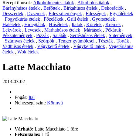
Recept típusok:
Alkoholmentes italok
,
Alkoholos italok
,
Bárányhúsos ételek
,
Befőttek
,
Birkahúsos ételek
,
Dekorációk
,
Desszertek
,
Dzsemek
,
Édes sütemények
,
Édességek
,
Egytálételek
,
Fogyókúrás ételek
,
Főzelékek
,
Grill ételek
,
Gyorsételek
,
Halételek
,
Hidegtálak
,
Húsételek
,
Italok
,
Köretek
,
Krémek
,
Lekvárok
,
Levesek
,
Marhahúsos ételek
,
Mártások
,
Pékáruk
,
Péksütemények
,
Pizzák
,
Saláták
,
Sertéshúsos ételek
,
Sütemények
,
Szárnyas ételek
,
Szörpök
,
Tenger gyümölcsei
,
Tészták
,
Torták
,
Vadhúsos ételek
,
Vágykeltő ételek
,
Vágykeltő italok
,
Vegetáriánus
ételek
,
Wok ételek
Latte Macchiato
2013-03-02
Fogás:
Ital
Nehézségi szint:
Könnyű
Várható:
Latte Macchiato 1 főre
Felszolgálás:
1 fő