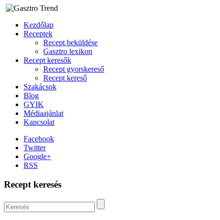
Kezdőlap
Receptek
Recept beküldése
Gasztro lexikon
Recept keresők
Recept gyorskereső
Recept kereső
Szakácsok
Blog
GYIK
Médiaajánlat
Kapcsolat
Facebook
Twitter
Google+
RSS
Recept keresés