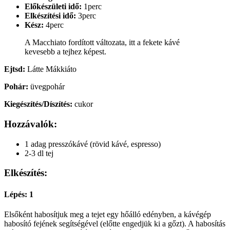
Előkészületi idő:
1perc
Elkészítési idő:
3perc
Kész:
4perc
A Macchiato fordított változata, itt a fekete kávé
kevesebb a tejhez képest.
Ejtsd:
Látte Mákkiáto
Pohár:
üvegpohár
Kiegészítés/Díszítés:
cukor
Hozzávalók:
1 adag presszókávé (rövid kávé, espresso)
2-3 dl tej
Elkészítés:
Lépés: 1
Elsőként habosítjuk meg a tejet egy hőálló edényben, a kávégép
habosító fejének segítségével (előtte engedjük ki a gőzt). A habosítás