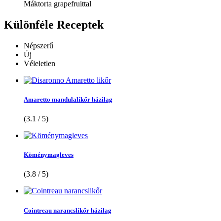
Máktorta grapefruittal
Különféle
Receptek
Népszerű
Új
Véleletlen
Amaretto mandulalikőr házilag
(3.1 / 5)
Köménymagleves
(3.8 / 5)
Cointreau narancslikőr házilag