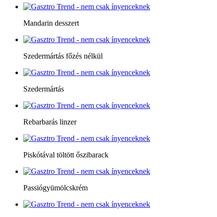
Mandarin desszert
Szedermártás főzés nélkül
Szedermártás
Rebarbarás linzer
Piskótával töltött őszibarack
Passiógyümölcskrém