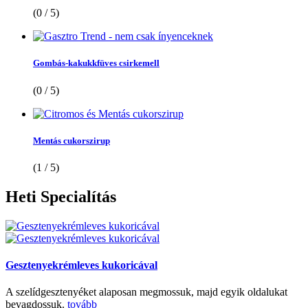
(0 / 5)
Gombás-kakukkfüves csirkemell
(0 / 5)
Mentás cukorszirup
(1 / 5)
Heti
Specialítás
Gesztenyekrémleves kukoricával
A szelídgesztenyéket alaposan megmossuk, majd egyik oldalukat
bevagdossuk.
tovább