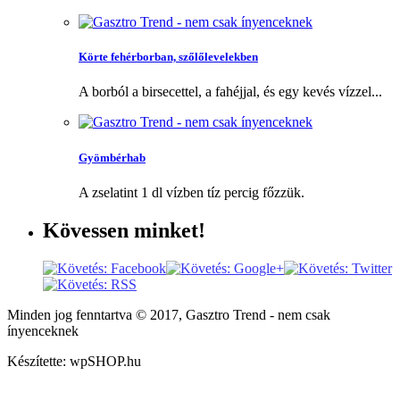
Körte fehérborban, szőlőlevelekben
A borból a birsecettel, a fahéjjal, és egy kevés vízzel...
Gyömbérhab
A zselatint 1 dl vízben tíz percig főzzük.
Kövessen
minket!
Minden jog fenntartva © 2017, Gasztro Trend - nem csak
ínyenceknek
Készítette: wpSHOP.hu
Weboldalunkon cookie-kat (sütiket) használunk, melyek célja, hogy