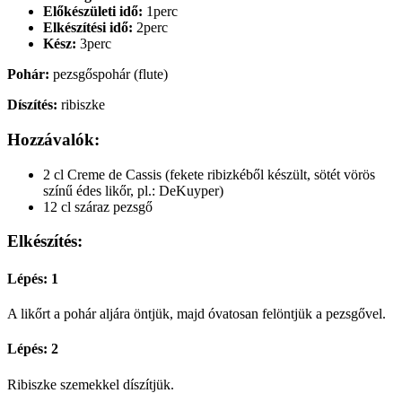
Előkészületi idő:
1perc
Elkészítési idő:
2perc
Kész:
3perc
Pohár:
pezsgőspohár (flute)
Díszítés:
ribiszke
Hozzávalók:
2 cl Creme de Cassis (fekete ribizkéből készült, sötét vörös
színű édes likőr, pl.: DeKuyper)
12 cl száraz pezsgő
Elkészítés:
Lépés: 1
A likőrt a pohár aljára öntjük, majd óvatosan felöntjük a pezsgővel.
Lépés: 2
Ribiszke szemekkel díszítjük.