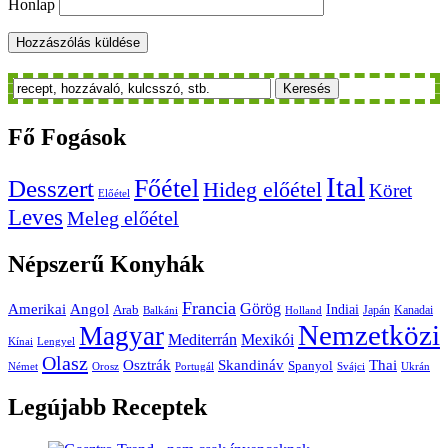
Honlap
Keresés
Fő
Fogások
Ital
Főétel
Desszert
Hideg előétel
Köret
Előétel
Leves
Meleg előétel
Népszerű
Konyhák
Francia
Amerikai
Görög
Angol
Indiai
Arab
Japán
Kanadai
Balkáni
Holland
Nemzetközi
Magyar
Mediterrán
Mexikói
Kínai
Lengyel
Olasz
Skandináv
Thai
Osztrák
Spanyol
Német
Orosz
Portugál
Svájci
Ukrán
Legújabb
Receptek