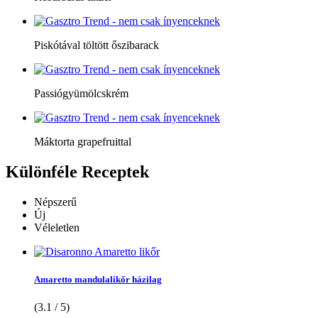
Piskótával töltött őszibarack
Passiógyümölcskrém
Máktorta grapefruittal
Különféle
Receptek
Népszerű
Új
Véleletlen
Amaretto mandulalikőr házilag
(3.1 / 5)