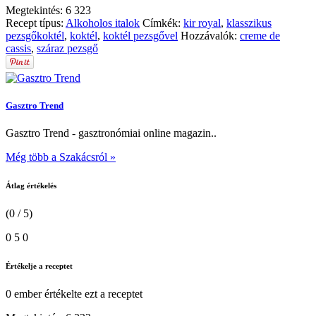
Megtekintés:
6 323
Recept típus:
Alkoholos italok
Címkék:
kir royal
,
klasszikus
pezsgőkoktél
,
koktél
,
koktél pezsgővel
Hozzávalók:
creme de
cassis
,
száraz pezsgő
Gasztro Trend
Gasztro Trend - gasztronómiai online magazin..
Még több a Szakácsról »
Átlag értékelés
(0 / 5)
0
5
0
Értékelje a receptet
0 ember
értékelte ezt a receptet