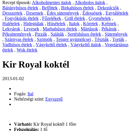
Recept típusok:
Alkoholmentes italok
,
Alkoholos italok
,
Bárányhúsos ételek
,
Befőttek
,
Birkahúsos ételek
,
Dekorációk
,
Desszertek
,
Dzsemek
,
Édes sütemények
,
Édességek
,
Egytálételek
,
Fogyókúrás ételek
,
Főzelékek
,
Grill ételek
,
Gyorsételek
,
Halételek
,
Hidegtálak
,
Húsételek
,
Italok
,
Köretek
,
Krémek
,
Lekvárok
,
Levesek
,
Marhahúsos ételek
,
Mártások
,
Pékáruk
,
Péksütemények
,
Pizzák
,
Saláták
,
Sertéshúsos ételek
,
Sütemények
,
Szárnyas ételek
,
Szörpök
,
Tenger gyümölcsei
,
Tészták
,
Torták
,
Vadhúsos ételek
,
Vágykeltő ételek
,
Vágykeltő italok
,
Vegetáriánus
ételek
,
Wok ételek
Kir Royal koktél
2013-01-02
Fogás:
Ital
Nehézségi szint:
Egyszerű
Várható:
Kir Royal koktél 1 főre
Felszolgálás:
1 fő