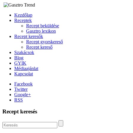
Kezdőlap
Receptek
Recept beküldése
Gasztro lexikon
Recept keresők
Recept gyorskereső
Recept kereső
Szakácsok
Blog
GYIK
Médiaajánlat
Kapcsolat
Facebook
Twitter
Google+
RSS
Recept keresés