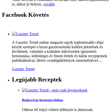
is, akkor jó helyen...
tovább
Facebook
Követés
A Gasztro Trend online magazin egyik legfontosabb céljai
között szerepel a hazai gasztronómiai kultúra jelenének és
jövőjének, valamint a kulináris művészetek (gourmet)
bemutatása, különleges és finom ételek és italok receptjeinek
publikálásával, illetve vendéglátóhelyek ismertetésével....
Gasztro Trend
Legújabb
Receptek
Bodzavirág borpongyolában
Otthon bő folyó vízben többször is átmossuk.