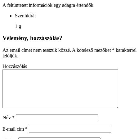
A feltüntetett információk egy adagra értendők.
Szénhidrát
1 g
Vélemény, hozzászólás?
Az email címet nem tesszük közzé.
A kötelező mezőket
*
karakterrel
jelöljük.
Hozzászólás
Név
*
E-mail cím
*