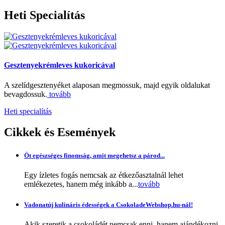
Heti
Specialítás
Gesztenyekrémleves kukoricával
A szelídgesztenyéket alaposan megmossuk, majd egyik oldalukat
bevagdossuk.
tovább
Heti specialítás
Cikkek
és Események
Öt egészséges finomság, amit megehetsz a párod...
Egy ízletes fogás nemcsak az étkezőasztalnál lehet
emlékezetes, hanem még inkább a...
tovább
Vadonatúj kulináris édességek a CsokoladeWebshop.hu-nál!
Akik szeretik a csokoládét nemcsak enni, hanem ajándékozni