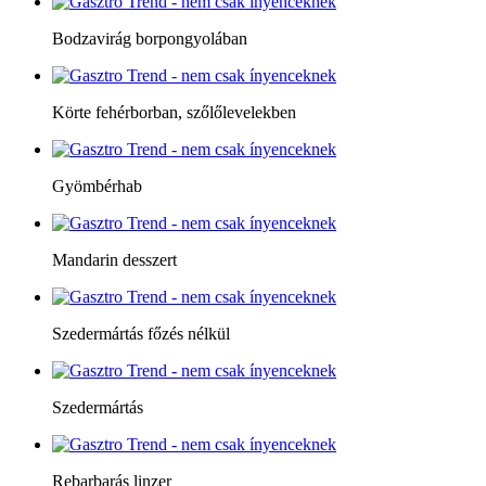
Bodzavirág borpongyolában
Körte fehérborban, szőlőlevelekben
Gyömbérhab
Mandarin desszert
Szedermártás főzés nélkül
Szedermártás
Rebarbarás linzer