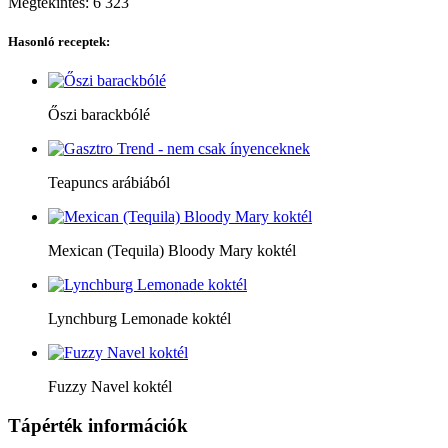
Megtekintés:
6 323
Hasonló receptek:
Őszi barackbólé
Teapuncs arábiából
Mexican (Tequila) Bloody Mary koktél
Lynchburg Lemonade koktél
Fuzzy Navel koktél
Tápérték információk