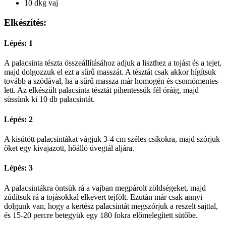
10 dkg vaj
Elkészítés:
Lépés: 1
A palacsinta tészta összeállításához adjuk a liszthez a tojást és a tejet,
majd dolgozzuk el ezt a sűrű masszát. A tésztát csak akkor hígítsuk
tovább a szódával, ha a sűrű massza már homogén és csomómentes
lett. Az elkészült palacsinta tésztát pihentessük fél óráig, majd
süssünk ki 10 db palacsintát.
Lépés: 2
A kisütött palacsintákat vágjuk 3-4 cm széles csíkokra, majd szórjuk
őket egy kivajazott, hőálló üvegtál aljára.
Lépés: 3
A palacsintákra öntsük rá a vajban megpárolt zöldségeket, majd
zúdítsuk rá a tojásokkal elkevert tejfölt. Ezután már csak annyi
dolgunk van, hogy a kertész palacsintát megszórjuk a reszelt sajttal,
és 15-20 percre betegyük egy 180 fokra előmelegített sütőbe.