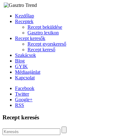
Kezdőlap
Receptek
Recept beküldése
Gasztro lexikon
Recept keresők
Recept gyorskereső
Recept kereső
Szakácsok
Blog
GYIK
Médiaajánlat
Kapcsolat
Facebook
Twitter
Google+
RSS
Recept keresés