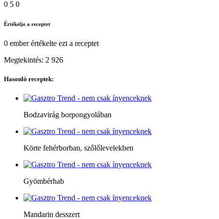
0
5
0
Értékelje a receptet
0 ember
értékelte ezt a receptet
Megtekintés:
2 926
Hasonló receptek:
Bodzavirág borpongyolában
Körte fehérborban, szőlőlevelekben
Gyömbérhab
Mandarin desszert