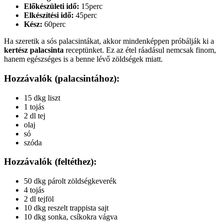
Előkészületi idő:
15perc
Elkészítési idő:
45perc
Kész:
60perc
Ha szeretik a sós palacsintákat, akkor mindenképpen próbálják ki a
kertész palacsinta
receptünket. Ez az étel ráadásul nemcsak finom,
hanem egészséges is a benne lévő zöldségek miatt.
Hozzávalók (palacsintához):
15 dkg liszt
1 tojás
2 dl tej
olaj
só
szóda
Hozzávalók (feltéthez):
50 dkg párolt zöldségkeverék
4 tojás
2 dl tejföl
10 dkg reszelt trappista sajt
10 dkg sonka, csíkokra vágva