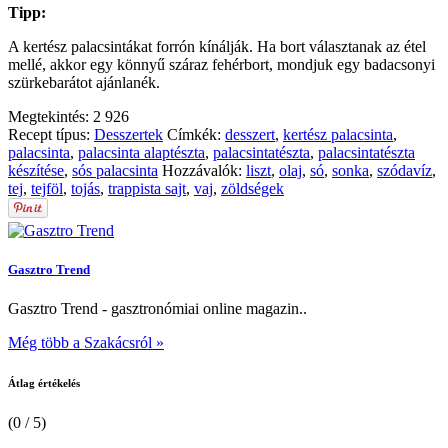
Tipp:
A kertész palacsintákat forrón kínálják. Ha bort választanak az étel
mellé, akkor egy könnyű száraz fehérbort, mondjuk egy badacsonyi
szürkebarátot ajánlanék.
Megtekintés:
2 926
Recept típus:
Desszertek
Címkék:
desszert
,
kertész palacsinta
,
palacsinta
,
palacsinta alaptészta
,
palacsintatészta
,
palacsintatészta
készítése
,
sós palacsinta
Hozzávalók:
liszt
,
olaj
,
só
,
sonka
,
szódavíz
,
tej
,
tejföl
,
tojás
,
trappista sajt
,
vaj
,
zöldségek
Gasztro Trend
Gasztro Trend - gasztronómiai online magazin..
Még több a Szakácsról »
Átlag értékelés
(0 / 5)