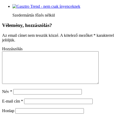
Szedermártás főzés nélkül
Vélemény, hozzászólás?
Az email címet nem tesszük közzé.
A kötelező mezőket
*
karakterrel
jelöljük.
Hozzászólás
Név
*
E-mail cím
*
Honlap