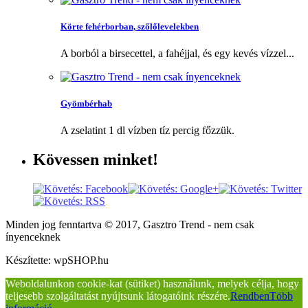
Körte fehérborban, szőlőlevelekben
A borból a birsecettel, a fahéjjal, és egy kevés vízzel...
Gyömbérhab
A zselatint 1 dl vízben tíz percig főzzük.
Kövessen
minket!
Minden jog fenntartva © 2017, Gasztro Trend - nem csak
ínyenceknek
Készítette: wpSHOP.hu
Weboldalunkon cookie-kat (sütiket) használunk, melyek célja, hogy
teljesebb szolgáltatást nyújtsunk látogatóink részére.
Rendben
Több