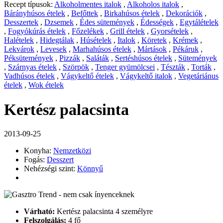
Recept típusok:
Alkoholmentes italok
,
Alkoholos italok
,
Bárányhúsos ételek
,
Befőttek
,
Birkahúsos ételek
,
Dekorációk
,
Desszertek
,
Dzsemek
,
Édes sütemények
,
Édességek
,
Egytálételek
,
Fogyókúrás ételek
,
Főzelékek
,
Grill ételek
,
Gyorsételek
,
Halételek
,
Hidegtálak
,
Húsételek
,
Italok
,
Köretek
,
Krémek
,
Lekvárok
,
Levesek
,
Marhahúsos ételek
,
Mártások
,
Pékáruk
,
Péksütemények
,
Pizzák
,
Saláták
,
Sertéshúsos ételek
,
Sütemények
,
Szárnyas ételek
,
Szörpök
,
Tenger gyümölcsei
,
Tészták
,
Torták
,
Vadhúsos ételek
,
Vágykeltő ételek
,
Vágykeltő italok
,
Vegetáriánus
ételek
,
Wok ételek
Kertész palacsinta
2013-09-25
Konyha:
Nemzetközi
Fogás:
Desszert
Nehézségi szint:
Könnyű
Várható:
Kertész palacsinta 4 személyre
Felszolgálás:
4 fő