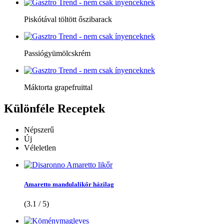
Piskótával töltött őszibarack
Passiógyümölcskrém
Máktorta grapefruittal
Különféle
Receptek
Népszerű
Új
Véleletlen
Amaretto mandulalikőr házilag
(3.1 / 5)