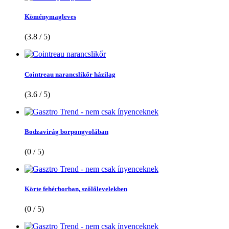
Köménymagleves
(3.8 / 5)
Cointreau narancslikőr házilag
(3.6 / 5)
Bodzavirág borpongyolában
(0 / 5)
Körte fehérborban, szőlőlevelekben
(0 / 5)