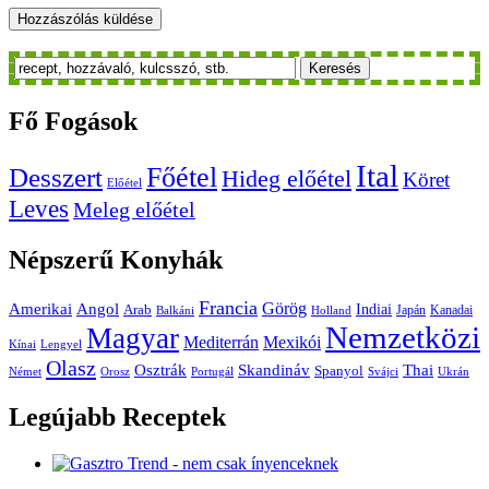
Keresés
Fő
Fogások
Ital
Főétel
Desszert
Hideg előétel
Köret
Előétel
Leves
Meleg előétel
Népszerű
Konyhák
Francia
Amerikai
Görög
Angol
Indiai
Arab
Japán
Kanadai
Balkáni
Holland
Nemzetközi
Magyar
Mediterrán
Mexikói
Kínai
Lengyel
Olasz
Skandináv
Thai
Osztrák
Spanyol
Német
Orosz
Portugál
Svájci
Ukrán
Legújabb
Receptek