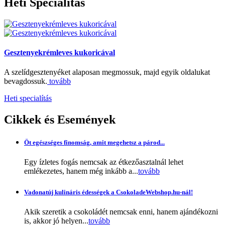
Heti
Specialítás
Gesztenyekrémleves kukoricával
A szelídgesztenyéket alaposan megmossuk, majd egyik oldalukat
bevagdossuk.
tovább
Heti specialítás
Cikkek
és Események
Öt egészséges finomság, amit megehetsz a párod...
Egy ízletes fogás nemcsak az étkezőasztalnál lehet
emlékezetes, hanem még inkább a...
tovább
Vadonatúj kulináris édességek a CsokoladeWebshop.hu-nál!
Akik szeretik a csokoládét nemcsak enni, hanem ajándékozni
is, akkor jó helyen...
tovább