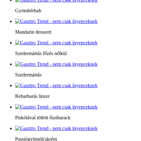
Gyömbérhab
Mandarin desszert
Szedermártás főzés nélkül
Szedermártás
Rebarbarás linzer
Piskótával töltött őszibarack
Passiógyümölcskrém