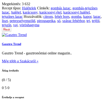
Megtekintés:
3 632
Recept típus:
Halételek
Címkék:
gombás lazac
,
gombás-tejszínes
lazac
,
halétel
,
karácsony
,
karácsonyi étel
,
karácsonyi halétel
,
tejszínes lazac
Hozzávalók:
citrom
,
fehér bors
,
gomba
,
kapor
,
lazac
,
liszt
,
petrezselyemzöld
,
pirospaprika
,
só
,
száraz fehérbor
,
tej
,
tejföl
,
tejszín
,
vaj
,
vöröshagyma
Gasztro Trend
Gasztro Trend - gasztronómiai online magazin..
Még több a Szakácsról »
Átlag értékelés
(0 / 5)
0
5
0
Értékelje a receptet