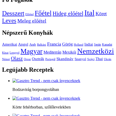
Ital
Főétel
Desszert
Hideg előétel
Köret
Előétel
Leves
Meleg előétel
Népszerű
Konyhák
Francia
Amerikai
Görög
Angol
Indiai
Arab
Japán
Kanadai
Balkáni
Holland
Nemzetközi
Magyar
Mediterrán
Mexikói
Kínai
Lengyel
Olasz
Skandináv
Thai
Osztrák
Spanyol
Német
Orosz
Portugál
Svájci
Ukrán
Legújabb
Receptek
Bodzavirág borpongyolában
Körte fehérborban, szőlőlevelekben