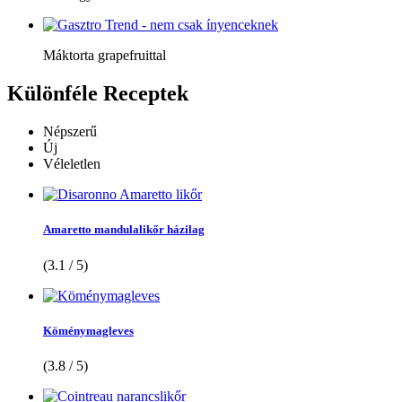
Máktorta grapefruittal
Különféle
Receptek
Népszerű
Új
Véleletlen
Amaretto mandulalikőr házilag
(3.1 / 5)
Köménymagleves
(3.8 / 5)