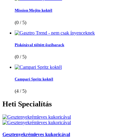
Mission Mojito koktél
(0 / 5)
Piskótával töltött őszibarack
(0 / 5)
Campari Spritz koktél
(4 / 5)
Heti
Specialítás
Gesztenyekrémleves kukoricával