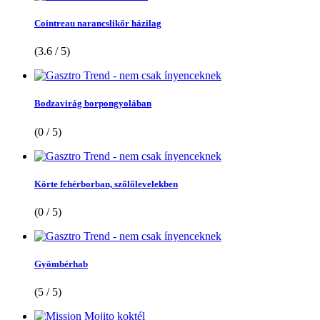
Cointreau narancslikőr házilag
(3.6 / 5)
Bodzavirág borpongyolában
(0 / 5)
Körte fehérborban, szőlőlevelekben
(0 / 5)
Gyömbérhab
(5 / 5)