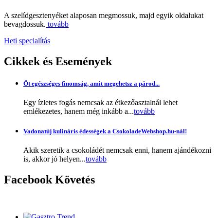
A szelídgesztenyéket alaposan megmossuk, majd egyik oldalukat
bevagdossuk.
tovább
Heti specialítás
Cikkek
és Események
Öt egészséges finomság, amit megehetsz a párod...
Egy ízletes fogás nemcsak az étkezőasztalnál lehet
emlékezetes, hanem még inkább a...
tovább
Vadonatúj kulináris édességek a CsokoladeWebshop.hu-nál!
Akik szeretik a csokoládét nemcsak enni, hanem ajándékozni
is, akkor jó helyen...
tovább
Facebook
Követés