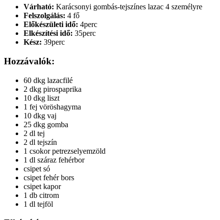
Várható:
Karácsonyi gombás-tejszínes lazac 4 személyre
Felszolgálás:
4 fő
Előkészületi idő:
4perc
Elkészítési idő:
35perc
Kész:
39perc
Hozzávalók:
60 dkg lazacfilé
2 dkg pirospaprika
10 dkg liszt
1 fej vöröshagyma
10 dkg vaj
25 dkg gomba
2 dl tej
2 dl tejszín
1 csokor petrezselyemzöld
1 dl száraz fehérbor
csipet só
csipet fehér bors
csipet kapor
1 db citrom
1 dl tejföl