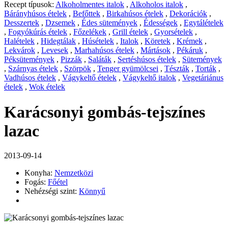
Recept típusok:
Alkoholmentes italok
,
Alkoholos italok
,
Bárányhúsos ételek
,
Befőttek
,
Birkahúsos ételek
,
Dekorációk
,
Desszertek
,
Dzsemek
,
Édes sütemények
,
Édességek
,
Egytálételek
,
Fogyókúrás ételek
,
Főzelékek
,
Grill ételek
,
Gyorsételek
,
Halételek
,
Hidegtálak
,
Húsételek
,
Italok
,
Köretek
,
Krémek
,
Lekvárok
,
Levesek
,
Marhahúsos ételek
,
Mártások
,
Pékáruk
,
Péksütemények
,
Pizzák
,
Saláták
,
Sertéshúsos ételek
,
Sütemények
,
Szárnyas ételek
,
Szörpök
,
Tenger gyümölcsei
,
Tészták
,
Torták
,
Vadhúsos ételek
,
Vágykeltő ételek
,
Vágykeltő italok
,
Vegetáriánus
ételek
,
Wok ételek
Karácsonyi gombás-tejszínes
lazac
2013-09-14
Konyha:
Nemzetközi
Fogás:
Főétel
Nehézségi szint:
Könnyű