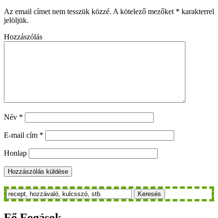
Az email címet nem tesszük közzé.
A kötelező mezőket
*
karakterrel
jelöljük.
Hozzászólás
Név
*
E-mail cím
*
Honlap
Keresés
Fő
Fogások