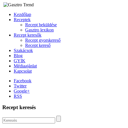
Kezdőlap
Receptek
Recept beküldése
Gasztro lexikon
Recept keresők
Recept gyorskereső
Recept kereső
Szakácsok
Blog
GYIK
Médiaajánlat
Kapcsolat
Facebook
Twitter
Google+
RSS
Recept keresés