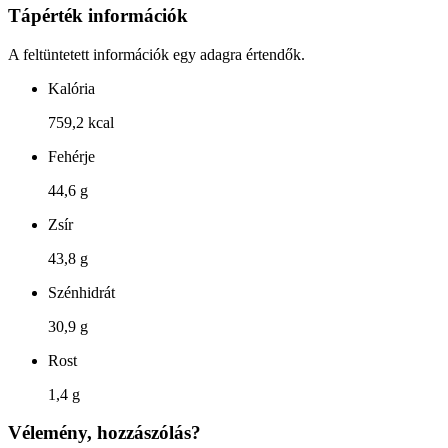
Tápérték információk
A feltüntetett információk egy adagra értendők.
Kalória
759,2 kcal
Fehérje
44,6 g
Zsír
43,8 g
Szénhidrát
30,9 g
Rost
1,4 g
Vélemény, hozzászólás?