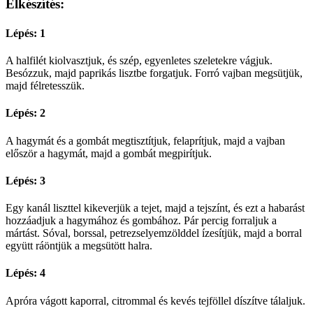
Elkészítés:
Lépés: 1
A halfilét kiolvasztjuk, és szép, egyenletes szeletekre vágjuk.
Besózzuk, majd paprikás lisztbe forgatjuk. Forró vajban megsütjük,
majd félretesszük.
Lépés: 2
A hagymát és a gombát megtisztítjuk, felaprítjuk, majd a vajban
először a hagymát, majd a gombát megpirítjuk.
Lépés: 3
Egy kanál liszttel kikeverjük a tejet, majd a tejszínt, és ezt a habarást
hozzáadjuk a hagymához és gombához. Pár percig forraljuk a
mártást. Sóval, borssal, petrezselyemzölddel ízesítjük, majd a borral
együtt ráöntjük a megsütött halra.
Lépés: 4
Apróra vágott kaporral, citrommal és kevés tejföllel díszítve tálaljuk.