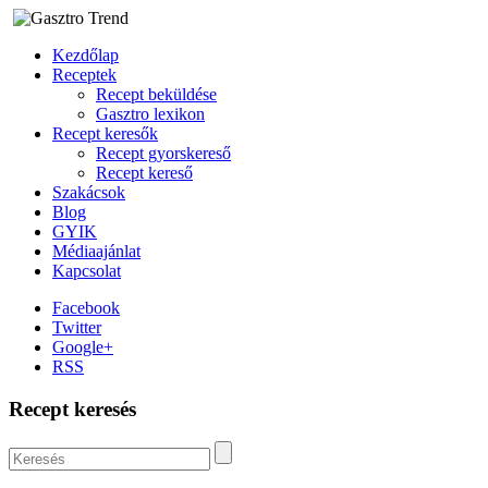
Kezdőlap
Receptek
Recept beküldése
Gasztro lexikon
Recept keresők
Recept gyorskereső
Recept kereső
Szakácsok
Blog
GYIK
Médiaajánlat
Kapcsolat
Facebook
Twitter
Google+
RSS
Recept keresés