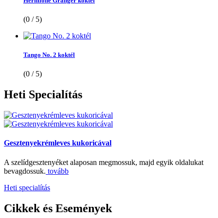
Hermione Granger koktél
(0 / 5)
Tango No. 2 koktél
(0 / 5)
Heti
Specialítás
Gesztenyekrémleves kukoricával
A szelídgesztenyéket alaposan megmossuk, majd egyik oldalukat
bevagdossuk.
tovább
Heti specialítás
Cikkek
és Események