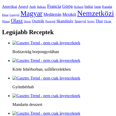
Francia
Amerikai
Görög
Angol
Indiai
Arab
Japán
Kanadai
Balkáni
Holland
Nemzetközi
Magyar
Mediterrán
Mexikói
Kínai
Lengyel
Olasz
Skandináv
Thai
Osztrák
Spanyol
Német
Orosz
Portugál
Svájci
Ukrán
Legújabb
Receptek
Bodzavirág borpongyolában
Körte fehérborban, szőlőlevelekben
Gyömbérhab
Mandarin desszert