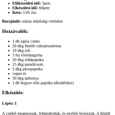
Előkészületi idő:
5perc
Elkészítési idő:
60perc
Kész:
1:05 óra
Borajánló:
száraz minőségi vörösbor
Hozzávalók:
1 db egész csirke
20 dkg füstölt császárszalonna
10 dkg zsír
3 fej vöröshagyma
20 dkg zöldpaprika
15 dkg paradicsom
5 dkg pirospaprika
csipet só
50 dkg tarhonya
1 db hegyes erős paprika (díszítéshez)
Elkészítés:
Lépés: 1
A csirkét megmossuk, feldaraboljuk, és enyhén besózzuk. A füstölt