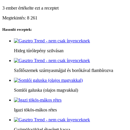
3 ember
értékelte ezt a receptet
Megtekintés:
8 261
Hasonló receptek:
Hideg túrólepény szilvásan
Szőlőszemek szárnyasmájjal és borókával flambírozva
Somlói galuska (olajos magvakkal)
Igazi tökös-mákos rétes
Gyümölcsökkel ékesített kacsa