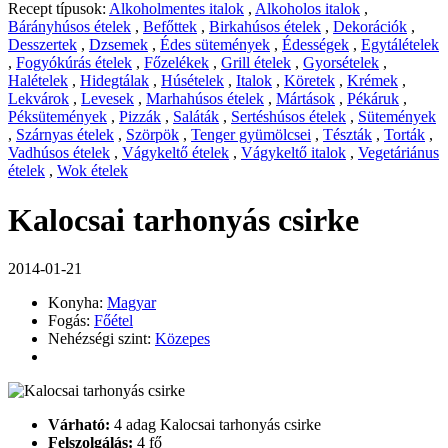
Recept típusok:
Alkoholmentes italok
,
Alkoholos italok
,
Bárányhúsos ételek
,
Befőttek
,
Birkahúsos ételek
,
Dekorációk
,
Desszertek
,
Dzsemek
,
Édes sütemények
,
Édességek
,
Egytálételek
,
Fogyókúrás ételek
,
Főzelékek
,
Grill ételek
,
Gyorsételek
,
Halételek
,
Hidegtálak
,
Húsételek
,
Italok
,
Köretek
,
Krémek
,
Lekvárok
,
Levesek
,
Marhahúsos ételek
,
Mártások
,
Pékáruk
,
Péksütemények
,
Pizzák
,
Saláták
,
Sertéshúsos ételek
,
Sütemények
,
Szárnyas ételek
,
Szörpök
,
Tenger gyümölcsei
,
Tészták
,
Torták
,
Vadhúsos ételek
,
Vágykeltő ételek
,
Vágykeltő italok
,
Vegetáriánus
ételek
,
Wok ételek
Kalocsai tarhonyás csirke
2014-01-21
Konyha:
Magyar
Fogás:
Főétel
Nehézségi szint:
Közepes
Várható:
4 adag Kalocsai tarhonyás csirke
Felszolgálás:
4 fő