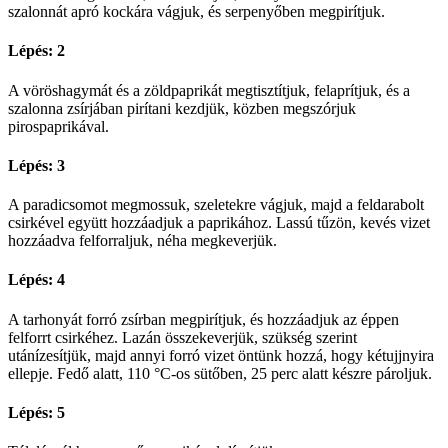
szalonnát apró kockára vágjuk, és serpenyőben megpirítjuk.
Lépés: 2
A vöröshagymát és a zöldpaprikát megtisztítjuk, felaprítjuk, és a
szalonna zsírjában pirítani kezdjük, közben megszórjuk
pirospaprikával.
Lépés: 3
A paradicsomot megmossuk, szeletekre vágjuk, majd a feldarabolt
csirkével együtt hozzáadjuk a paprikához. Lassú tűzön, kevés vizet
hozzáadva felforraljuk, néha megkeverjük.
Lépés: 4
A tarhonyát forró zsírban megpirítjuk, és hozzáadjuk az éppen
felforrt csirkéhez. Lazán összekeverjük, szükség szerint
utánízesítjük, majd annyi forró vizet öntünk hozzá, hogy kétujjnyira
ellepje. Fedő alatt, 110 °C-os sütőben, 25 perc alatt készre pároljuk.
Lépés: 5