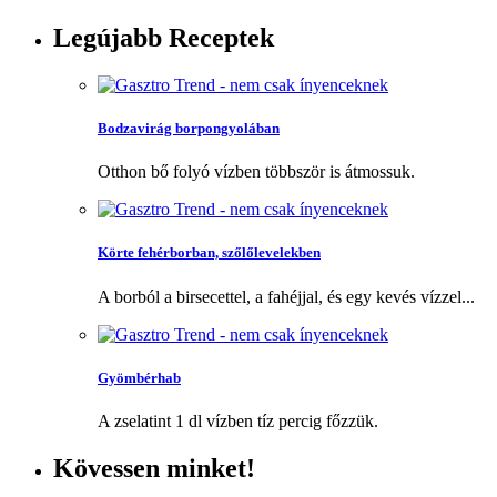
Legújabb
Receptek
Bodzavirág borpongyolában
Otthon bő folyó vízben többször is átmossuk.
Körte fehérborban, szőlőlevelekben
A borból a birsecettel, a fahéjjal, és egy kevés vízzel...
Gyömbérhab
A zselatint 1 dl vízben tíz percig főzzük.
Kövessen
minket!