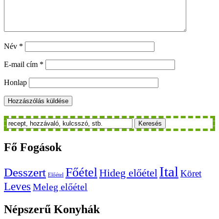
Név
*
E-mail cím
*
Honlap
Keresés
Fő
Fogások
Ital
Főétel
Desszert
Hideg előétel
Köret
Előétel
Leves
Meleg előétel
Népszerű
Konyhák