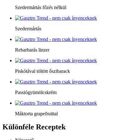
Szedermártás főzés nélkül
Szedermártás
Rebarbarás linzer
Piskótával töltött őszibarack
Passiógyümölcskrém
Máktorta grapefruittal
Különféle
Receptek