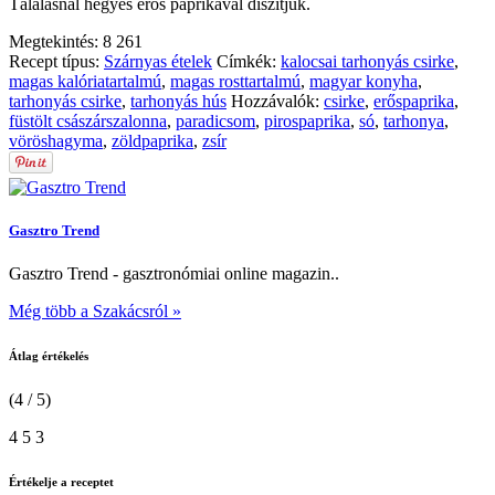
Tálalásnál hegyes erős paprikával díszítjük.
Megtekintés:
8 261
Recept típus:
Szárnyas ételek
Címkék:
kalocsai tarhonyás csirke
,
magas kalóriatartalmú
,
magas rosttartalmú
,
magyar konyha
,
tarhonyás csirke
,
tarhonyás hús
Hozzávalók:
csirke
,
erőspaprika
,
füstölt császárszalonna
,
paradicsom
,
pirospaprika
,
só
,
tarhonya
,
vöröshagyma
,
zöldpaprika
,
zsír
Gasztro Trend
Gasztro Trend - gasztronómiai online magazin..
Még több a Szakácsról »
Átlag értékelés
(4 / 5)
4
5
3
Értékelje a receptet