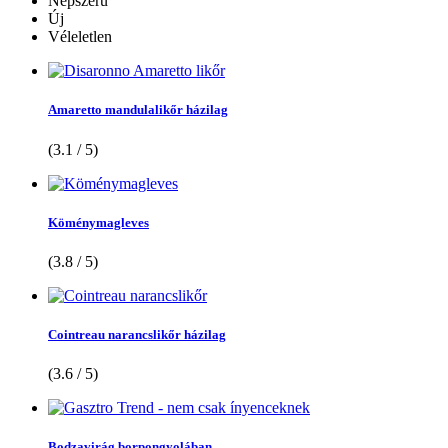
Népszerű
Új
Véleletlen
Amaretto mandulalikőr házilag
(3.1 / 5)
Köménymagleves
(3.8 / 5)
Cointreau narancslikőr házilag
(3.6 / 5)
Bodzavirág borpongyolában