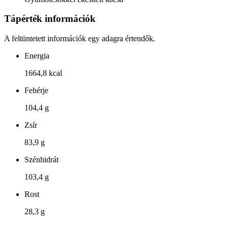
Tápérték információk
A feltüntetett információk egy adagra értendők.
Energia
1664,8 kcal
Fehérje
104,4 g
Zsír
83,9 g
Szénhidrát
103,4 g
Rost
28,3 g