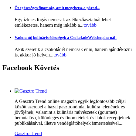
Öt egészséges finomság, amit megehetsz a párod...
Egy ízletes fogás nemcsak az étkezőasztalnál lehet
emlékezetes, hanem még inkább a...
tovább
Vadonatúj kulináris édességek a CsokoladeWebshop.hu-nál!
Akik szeretik a csokoládét nemcsak enni, hanem ajándékozni
is, akkor jó helyen...
tovább
Facebook
Követés
A Gasztro Trend online magazin egyik legfontosabb céljai
között szerepel a hazai gasztronómiai kultúra jelenének és
jövőjének, valamint a kulináris művészetek (gourmet)
bemutatása, különleges és finom ételek és italok receptjeinek
publikálásával, illetve vendéglátóhelyek ismertetésével....
Gasztro Trend