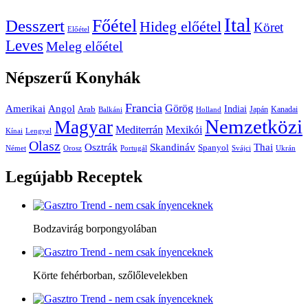
Ital
Főétel
Desszert
Hideg előétel
Köret
Előétel
Leves
Meleg előétel
Népszerű
Konyhák
Francia
Amerikai
Görög
Angol
Indiai
Arab
Japán
Kanadai
Balkáni
Holland
Nemzetközi
Magyar
Mediterrán
Mexikói
Kínai
Lengyel
Olasz
Skandináv
Thai
Osztrák
Spanyol
Német
Orosz
Portugál
Svájci
Ukrán
Legújabb
Receptek
Bodzavirág borpongyolában
Körte fehérborban, szőlőlevelekben