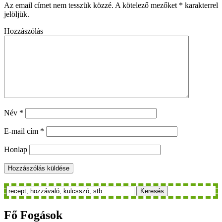
Az email címet nem tesszük közzé.
A kötelező mezőket
*
karakterrel
jelöljük.
Hozzászólás
Név
*
E-mail cím
*
Honlap
Keresés
Fő
Fogások