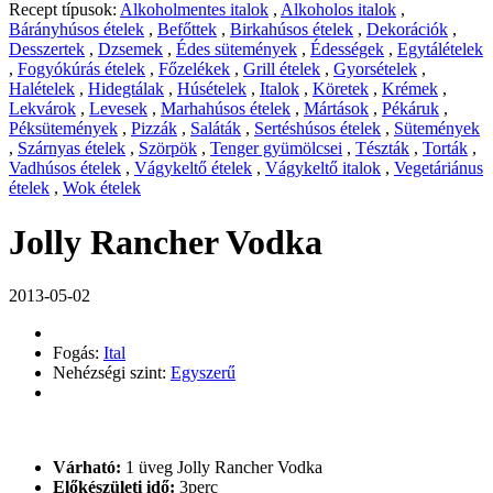
Recept típusok:
Alkoholmentes italok
,
Alkoholos italok
,
Bárányhúsos ételek
,
Befőttek
,
Birkahúsos ételek
,
Dekorációk
,
Desszertek
,
Dzsemek
,
Édes sütemények
,
Édességek
,
Egytálételek
,
Fogyókúrás ételek
,
Főzelékek
,
Grill ételek
,
Gyorsételek
,
Halételek
,
Hidegtálak
,
Húsételek
,
Italok
,
Köretek
,
Krémek
,
Lekvárok
,
Levesek
,
Marhahúsos ételek
,
Mártások
,
Pékáruk
,
Péksütemények
,
Pizzák
,
Saláták
,
Sertéshúsos ételek
,
Sütemények
,
Szárnyas ételek
,
Szörpök
,
Tenger gyümölcsei
,
Tészták
,
Torták
,
Vadhúsos ételek
,
Vágykeltő ételek
,
Vágykeltő italok
,
Vegetáriánus
ételek
,
Wok ételek
Jolly Rancher Vodka
2013-05-02
Fogás:
Ital
Nehézségi szint:
Egyszerű
Várható:
1 üveg Jolly Rancher Vodka
Előkészületi idő:
3perc