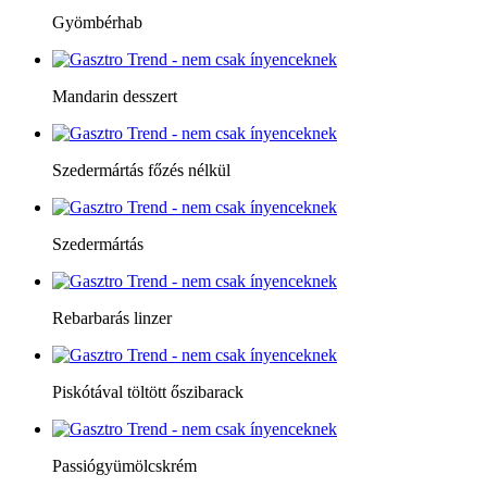
Gyömbérhab
Mandarin desszert
Szedermártás főzés nélkül
Szedermártás
Rebarbarás linzer
Piskótával töltött őszibarack
Passiógyümölcskrém