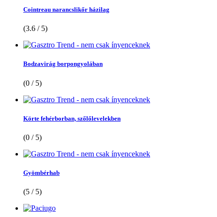
Cointreau narancslikőr házilag
(3.6 / 5)
Bodzavirág borpongyolában
(0 / 5)
Körte fehérborban, szőlőlevelekben
(0 / 5)
Gyömbérhab
(5 / 5)