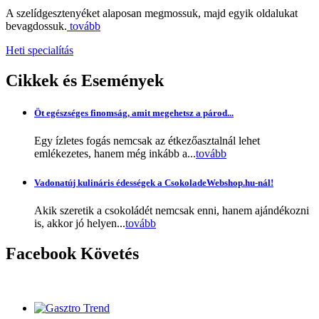
A szelídgesztenyéket alaposan megmossuk, majd egyik oldalukat
bevagdossuk.
tovább
Heti specialítás
Cikkek
és Események
Öt egészséges finomság, amit megehetsz a párod...
Egy ízletes fogás nemcsak az étkezőasztalnál lehet
emlékezetes, hanem még inkább a...
tovább
Vadonatúj kulináris édességek a CsokoladeWebshop.hu-nál!
Akik szeretik a csokoládét nemcsak enni, hanem ajándékozni
is, akkor jó helyen...
tovább
Facebook
Követés