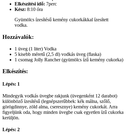
Elkészítési idő:
7perc
Kész:
8:10 óra
Gyümölcs ízesítésű kemény cukorkákkal ízesített
vodka.
Hozzávalók:
1 üveg (1 liter) Vodka
5 kisebb méretű (2,5 dl) vodkás üveg (flaska)
1 csomag Jolly Rancher (gyümölcs ízű kemény cukorka)
Elkészítés:
Lépés: 1
Mindegyik vodkás üvegbe rakjunk (üvegenként 12 darabot)
különböző ízesítésű (legnépszerűbbek: kék málna, szőlő,
görögdinnye, zöld alma, cseresznye) kemény cukorkát. Arra
figyeljünk oda, hogy minden üvegbe csak egyetlen ízű cukorka
kerüljön.
Lépés: 2