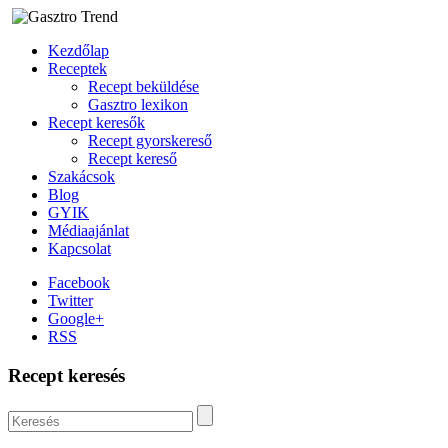
Kezdőlap
Receptek
Recept beküldése
Gasztro lexikon
Recept keresők
Recept gyorskereső
Recept kereső
Szakácsok
Blog
GYIK
Médiaajánlat
Kapcsolat
Facebook
Twitter
Google+
RSS
Recept keresés