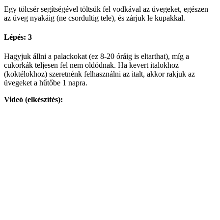
Egy tölcsér segítségével töltsük fel vodkával az üvegeket, egészen
az üveg nyakáig (ne csordultig tele), és zárjuk le kupakkal.
Lépés: 3
Hagyjuk állni a palackokat (ez 8-20 óráig is eltarthat), míg a
cukorkák teljesen fel nem oldódnak. Ha kevert italokhoz
(koktélokhoz) szeretnénk felhasználni az italt, akkor rakjuk az
üvegeket a hűtőbe 1 napra.
Videó (elkészítés):