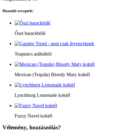
Hasonló receptek:
Őszi barackbólé
Teapuncs arábiából
Mexican (Tequila) Bloody Mary koktél
Lynchburg Lemonade koktél
Fuzzy Navel koktél
Vélemény, hozzászólás?