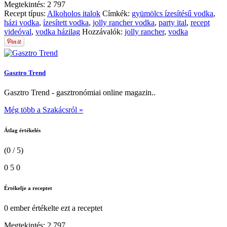
Megtekintés:
2 797
Recept típus:
Alkoholos italok
Címkék:
gyümölcs ízesítésű vodka
,
házi vodka
,
ízesített vodka
,
jolly rancher vodka
,
party ital
,
recept
videóval
,
vodka házilag
Hozzávalók:
jolly rancher
,
vodka
Gasztro Trend
Gasztro Trend - gasztronómiai online magazin..
Még több a Szakácsról »
Átlag értékelés
(0 / 5)
0
5
0
Értékelje a receptet
0 ember
értékelte ezt a receptet
Megtekintés:
2 797