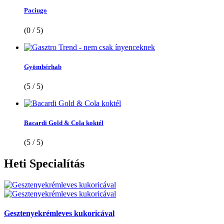
Paciugo
(0 / 5)
Gyömbérhab
(5 / 5)
Bacardi Gold & Cola koktél
(5 / 5)
Heti
Specialítás
Gesztenyekrémleves kukoricával