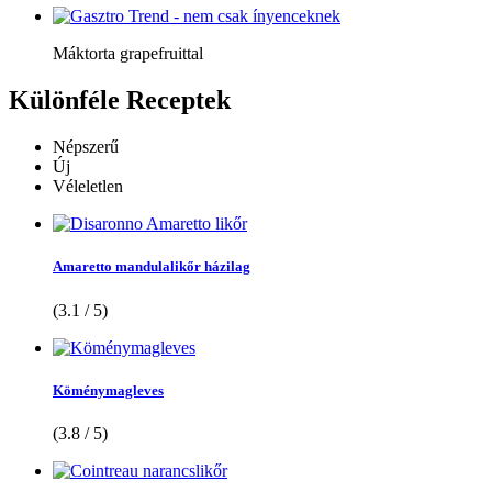
Máktorta grapefruittal
Különféle
Receptek
Népszerű
Új
Véleletlen
Amaretto mandulalikőr házilag
(3.1 / 5)
Köménymagleves
(3.8 / 5)