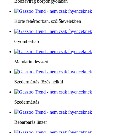
Bodzavirág borpongyolában
Körte fehérborban, szőlőlevelekben
Gyömbérhab
Mandarin desszert
Szedermártás főzés nélkül
Szedermártás
Rebarbarás linzer