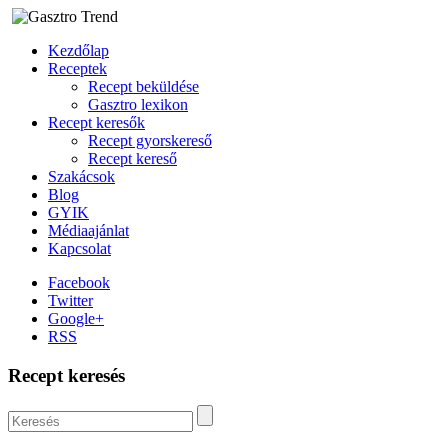
Kezdőlap
Receptek
Recept beküldése
Gasztro lexikon
Recept keresők
Recept gyorskereső
Recept kereső
Szakácsok
Blog
GYIK
Médiaajánlat
Kapcsolat
Facebook
Twitter
Google+
RSS
Recept keresés