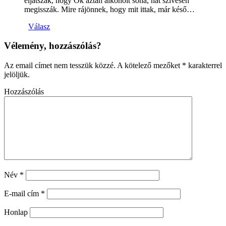
eljátszák, hogy Ők aztán alkoholt soha, hát szívesen
megisszák. Mire rájönnek, hogy mit ittak, már késő…
Válasz
Vélemény, hozzászólás?
Az email címet nem tesszük közzé.
A kötelező mezőket
*
karakterrel
jelöljük.
Hozzászólás
Név
*
E-mail cím
*
Honlap