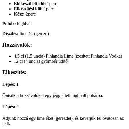
Előkészületi idő:
1perc
Elkészítési idő:
1perc
Kész:
2perc
Pohár:
highball
Díszítés:
lime ék (gerezd)
Hozzávalók:
4,5 cl (1,5 uncia) Finlandia Lime (ízesített Finlandia Vodka)
12 cl (4 uncia) gyömbér üdítő
Elkészítés:
Lépés: 1
Öntsük a hozzávalókat egy jéggel teli highball pohárba.
Lépés: 2
Adjunk hozzá egy lime éket (gerezdet), és keverjük fel óvatosan az
italt.