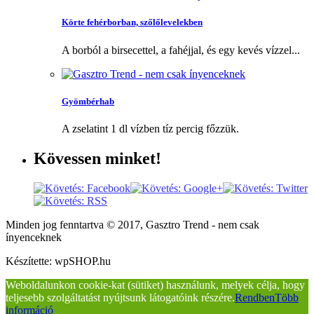
Körte fehérborban, szőlőlevelekben
A borból a birsecettel, a fahéjjal, és egy kevés vízzel...
Gyömbérhab
A zselatint 1 dl vízben tíz percig főzzük.
Kövessen
minket!
Minden jog fenntartva © 2017, Gasztro Trend - nem csak
ínyenceknek
Készítette: wpSHOP.hu
Weboldalunkon cookie-kat (sütiket) használunk, melyek célja, hogy
teljesebb szolgáltatást nyújtsunk látogatóink részére.
Rendben
Több
információ