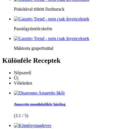
Piskótával töltött őszibarack
Passiógyümölcskrém
Máktorta grapefruittal
Különféle
Receptek
Népszerű
Új
Véleletlen
Amaretto mandulalikőr házilag
(3.1 / 5)