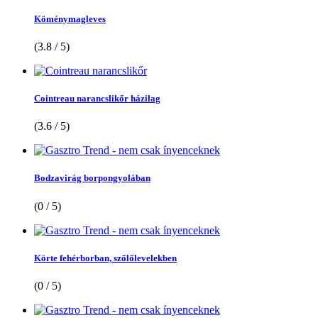
Köménymagleves
(3.8 / 5)
Cointreau narancslikőr házilag
(3.6 / 5)
Bodzavirág borpongyolában
(0 / 5)
Körte fehérborban, szőlőlevelekben
(0 / 5)