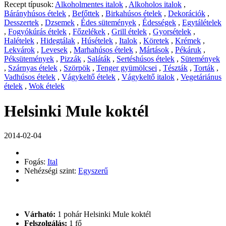
Recept típusok:
Alkoholmentes italok
,
Alkoholos italok
,
Bárányhúsos ételek
,
Befőttek
,
Birkahúsos ételek
,
Dekorációk
,
Desszertek
,
Dzsemek
,
Édes sütemények
,
Édességek
,
Egytálételek
,
Fogyókúrás ételek
,
Főzelékek
,
Grill ételek
,
Gyorsételek
,
Halételek
,
Hidegtálak
,
Húsételek
,
Italok
,
Köretek
,
Krémek
,
Lekvárok
,
Levesek
,
Marhahúsos ételek
,
Mártások
,
Pékáruk
,
Péksütemények
,
Pizzák
,
Saláták
,
Sertéshúsos ételek
,
Sütemények
,
Szárnyas ételek
,
Szörpök
,
Tenger gyümölcsei
,
Tészták
,
Torták
,
Vadhúsos ételek
,
Vágykeltő ételek
,
Vágykeltő italok
,
Vegetáriánus
ételek
,
Wok ételek
Helsinki Mule koktél
2014-02-04
Fogás:
Ital
Nehézségi szint:
Egyszerű
Várható:
1 pohár Helsinki Mule koktél
Felszolgálás:
1 fő