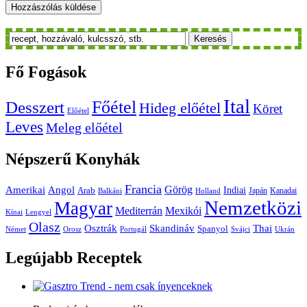
Keresés
Fő
Fogások
Ital
Főétel
Desszert
Hideg előétel
Köret
Előétel
Leves
Meleg előétel
Népszerű
Konyhák
Francia
Amerikai
Görög
Angol
Indiai
Arab
Japán
Kanadai
Balkáni
Holland
Nemzetközi
Magyar
Mediterrán
Mexikói
Kínai
Lengyel
Olasz
Skandináv
Thai
Osztrák
Spanyol
Német
Orosz
Portugál
Svájci
Ukrán
Legújabb
Receptek