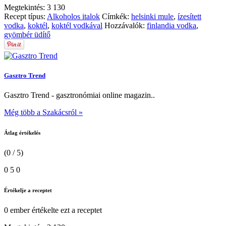
Megtekintés:
3 130
Recept típus:
Alkoholos italok
Címkék:
helsinki mule
,
ízesített
vodka
,
koktél
,
koktél vodkával
Hozzávalók:
finlandia vodka
,
gyömbér üdítő
Gasztro Trend
Gasztro Trend - gasztronómiai online magazin..
Még több a Szakácsról »
Átlag értékelés
(0 / 5)
0
5
0
Értékelje a receptet
0 ember
értékelte ezt a receptet