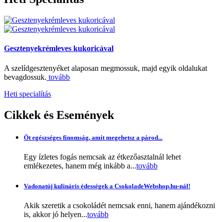
Gesztenyekrémleves kukoricával
A szelídgesztenyéket alaposan megmossuk, majd egyik oldalukat
bevagdossuk.
tovább
Heti specialítás
Cikkek
és Események
Öt egészséges finomság, amit megehetsz a párod...
Egy ízletes fogás nemcsak az étkezőasztalnál lehet
emlékezetes, hanem még inkább a...
tovább
Vadonatúj kulináris édességek a CsokoladeWebshop.hu-nál!
Akik szeretik a csokoládét nemcsak enni, hanem ajándékozni
is, akkor jó helyen...
tovább