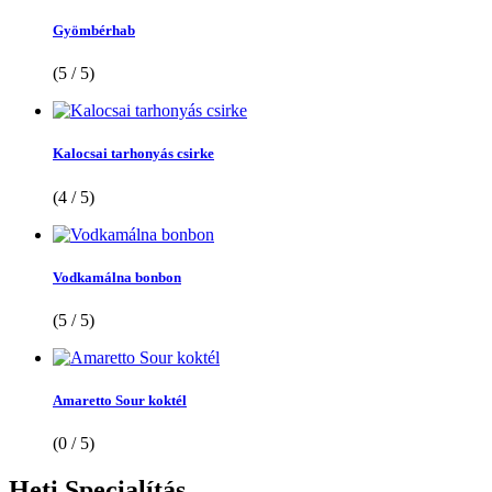
Gyömbérhab
(5 / 5)
Kalocsai tarhonyás csirke
(4 / 5)
Vodkamálna bonbon
(5 / 5)
Amaretto Sour koktél
(0 / 5)
Heti
Specialítás