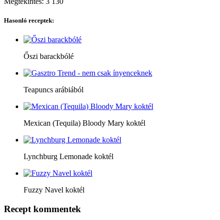
Megtekintés:
3 130
Hasonló receptek:
Őszi barackbólé
Teapuncs arábiából
Mexican (Tequila) Bloody Mary koktél
Lynchburg Lemonade koktél
Fuzzy Navel koktél
Recept kommentek