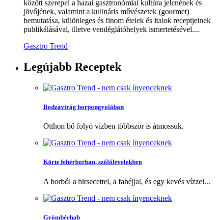
között szerepel a hazai gasztronómiai kultúra jelenének és
jövőjének, valamint a kulináris művészetek (gourmet)
bemutatása, különleges és finom ételek és italok receptjeinek
publikálásával, illetve vendéglátóhelyek ismertetésével....
Gasztro Trend
Legújabb
Receptek
Bodzavirág borpongyolában
Otthon bő folyó vízben többször is átmossuk.
Körte fehérborban, szőlőlevelekben
A borból a birsecettel, a fahéjjal, és egy kevés vízzel...
Gyömbérhab