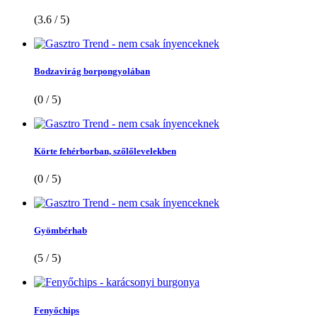
(3.6 / 5)
Bodzavirág borpongyolában
(0 / 5)
Körte fehérborban, szőlőlevelekben
(0 / 5)
Gyömbérhab
(5 / 5)
Fenyőchips