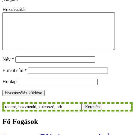
Hozzászólás
Név
*
E-mail cím
*
Honlap
Keresés
Fő
Fogások