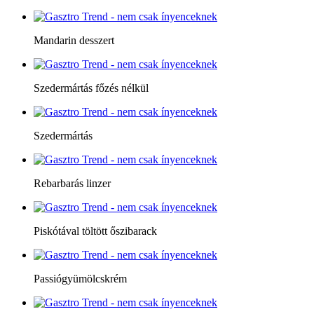
Mandarin desszert
Szedermártás főzés nélkül
Szedermártás
Rebarbarás linzer
Piskótával töltött őszibarack
Passiógyümölcskrém