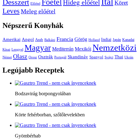
Ital
Főétel
Desszert
Hideg előétel
Köret
Előétel
Leves
Meleg előétel
Népszerű
Konyhák
Francia
Amerikai
Görög
Angol
Indiai
Arab
Japán
Kanadai
Balkáni
Holland
Nemzetközi
Magyar
Mediterrán
Mexikói
Kínai
Lengyel
Olasz
Skandináv
Thai
Osztrák
Spanyol
Német
Orosz
Portugál
Svájci
Ukrán
Legújabb
Receptek
Bodzavirág borpongyolában
Körte fehérborban, szőlőlevelekben
Gyömbérhab