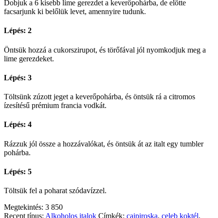
Dobjuk a 6 kisebb lime gerezdet a keverőpohárba, de előtte
facsarjunk ki belőlük levet, amennyire tudunk.
Lépés: 2
Öntsük hozzá a cukorszirupot, és törőfával jól nyomkodjuk meg a
lime gerezdeket.
Lépés: 3
Töltsünk zúzott jeget a keverőpohárba, és öntsük rá a citromos
ízesítésű prémium francia vodkát.
Lépés: 4
Rázzuk jól össze a hozzávalókat, és öntsük át az italt egy tumbler
pohárba.
Lépés: 5
Töltsük fel a poharat szódavízzel.
Megtekintés:
3 850
Recept típus:
Alkoholos italok
Címkék:
caipiroska
,
celeb koktél
,