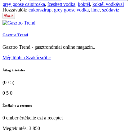
grey goose caipiroska
,
ízesített vodka
,
koktél
,
koktél vodkával
Hozzávalók:
cukorszirup
,
grey goose vodka
,
lime
,
szódavíz
Gasztro Trend
Gasztro Trend - gasztronómiai online magazin..
Még több a Szakácsról »
Átlag értékelés
(0 / 5)
0
5
0
Értékelje a receptet
0 ember
értékelte ezt a receptet
Megtekintés:
3 850