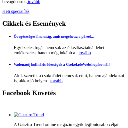
bevagdossuk.
tovább
Heti specialítás
Cikkek
és Események
Öt egészséges finomság, amit megehetsz a párod...
Egy ízletes fogás nemcsak az étkezőasztalnál lehet
emlékezetes, hanem még inkább a...
tovább
Vadonatúj kulináris édességek a CsokoladeWebshop.hu-nál!
Akik szeretik a csokoládét nemcsak enni, hanem ajándékozni
is, akkor jó helyen...
tovább
Facebook
Követés
A Gasztro Trend online magazin egyik legfontosabb céljai