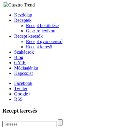
Kezdőlap
Receptek
Recept beküldése
Gasztro lexikon
Recept keresők
Recept gyorskereső
Recept kereső
Szakácsok
Blog
GYIK
Médiaajánlat
Kapcsolat
Facebook
Twitter
Google+
RSS
Recept keresés