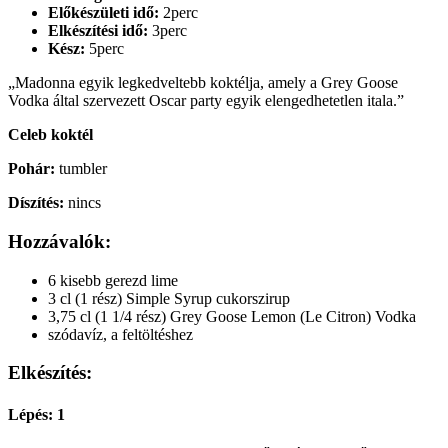
Előkészületi idő:
2perc
Elkészítési idő:
3perc
Kész:
5perc
„Madonna egyik legkedveltebb koktélja, amely a Grey Goose
Vodka által szervezett Oscar party egyik elengedhetetlen itala.”
Celeb koktél
Pohár:
tumbler
Díszítés:
nincs
Hozzávalók:
6 kisebb gerezd lime
3 cl (1 rész) Simple Syrup cukorszirup
3,75 cl (1 1/4 rész) Grey Goose Lemon (Le Citron) Vodka
szódavíz, a feltöltéshez
Elkészítés:
Lépés: 1