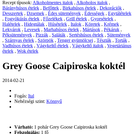
Recept típusok:
Alkoholmentes italok
,
Alkoholos italok
,
Bárányhúsos ételek
,
Befőttek
,
Birkahúsos ételek
,
Dekorációk
,
Desszertek
,
Dzsemek
,
Édes sütemények
,
Édességek
,
Egytálételek
,
Fogyókúrás ételek
,
Főzelékek
,
Grill ételek
,
Gyorsételek
,
Halételek
,
Hidegtálak
,
Húsételek
,
Italok
,
Köretek
,
Krémek
,
Lekvárok
,
Levesek
,
Marhahúsos ételek
,
Mártások
,
Pékáruk
,
Péksütemények
,
Pizzák
,
Saláták
,
Sertéshúsos ételek
,
Sütemények
,
Szárnyas ételek
,
Szörpök
,
Tenger gyümölcsei
,
Tészták
,
Torták
,
Vadhúsos ételek
,
Vágykeltő ételek
,
Vágykeltő italok
,
Vegetáriánus
ételek
,
Wok ételek
Grey Goose Caipiroska koktél
2014-02-21
Fogás:
Ital
Nehézségi szint:
Könnyű
Várható:
1 pohár Grey Goose Caipiroska koktél
Felszolgálás:
1 fő