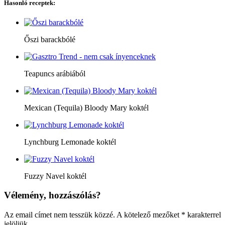
Hasonló receptek:
Őszi barackbólé
Teapuncs arábiából
Mexican (Tequila) Bloody Mary koktél
Lynchburg Lemonade koktél
Fuzzy Navel koktél
Vélemény, hozzászólás?
Az email címet nem tesszük közzé.
A kötelező mezőket
*
karakterrel
jelöljük.