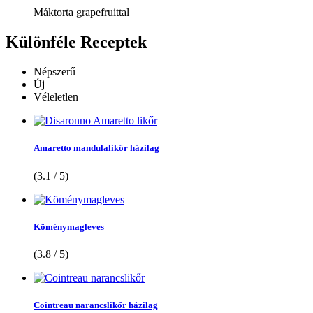
Máktorta grapefruittal
Különféle
Receptek
Népszerű
Új
Véleletlen
Amaretto mandulalikőr házilag
(3.1 / 5)
Köménymagleves
(3.8 / 5)
Cointreau narancslikőr házilag