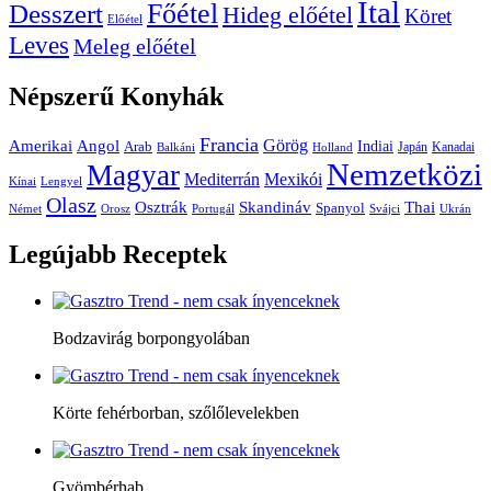
Ital
Főétel
Desszert
Hideg előétel
Köret
Előétel
Leves
Meleg előétel
Népszerű
Konyhák
Francia
Amerikai
Görög
Angol
Indiai
Arab
Japán
Kanadai
Balkáni
Holland
Nemzetközi
Magyar
Mediterrán
Mexikói
Kínai
Lengyel
Olasz
Skandináv
Thai
Osztrák
Spanyol
Német
Orosz
Portugál
Svájci
Ukrán
Legújabb
Receptek
Bodzavirág borpongyolában
Körte fehérborban, szőlőlevelekben
Gyömbérhab