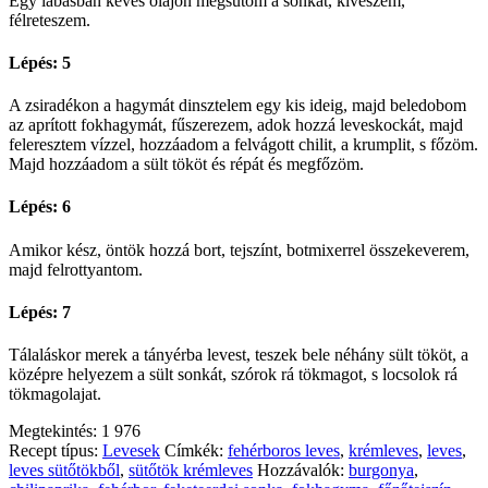
Egy lábasban kevés olajon megsütöm a sonkát, kiveszem,
félreteszem.
Lépés: 5
A zsiradékon a hagymát dinsztelem egy kis ideig, majd beledobom
az aprított fokhagymát, fűszerezem, adok hozzá leveskockát, majd
feleresztem vízzel, hozzáadom a felvágott chilit, a krumplit, s főzöm.
Majd hozzáadom a sült tököt és répát és megfőzöm.
Lépés: 6
Amikor kész, öntök hozzá bort, tejszínt, botmixerrel összekeverem,
majd felrottyantom.
Lépés: 7
Tálaláskor merek a tányérba levest, teszek bele néhány sült tököt, a
középre helyezem a sült sonkát, szórok rá tökmagot, s locsolok rá
tökmagolajat.
Megtekintés:
1 976
Recept típus:
Levesek
Címkék:
fehérboros leves
,
krémleves
,
leves
,
leves sütőtökből
,
sütőtök krémleves
Hozzávalók:
burgonya
,