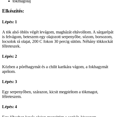
tökmagolaj
Elkészítés:
Lépés: 1
A tök alsó öblös végét levágom, magházát eltávolítom. A sárgarépát
is felvágom, beteszem egy olajozott serpenyőbe, sózom, borsozom,
locsolok rá olajat, 200 C fokon 30 percig sütöm. Néhány tökkockát
félreteszek.
Lépés: 2
Közben a póréhagymát és a chilit karikára vágom, a fokhagymát
aprítom.
Lépés: 3
Egy serpenyőben, szárazon, kicsit megpirítom a tökmagot,
félreteszem.
Lépés: 4