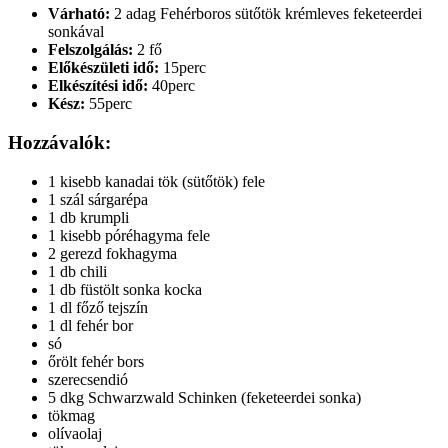
Várható:
2 adag Fehérboros sütőtök krémleves feketeerdei
sonkával
Felszolgálás:
2 fő
Előkészületi idő:
15perc
Elkészítési idő:
40perc
Kész:
55perc
Hozzávalók:
1 kisebb kanadai tök (sütőtök) fele
1 szál sárgarépa
1 db krumpli
1 kisebb póréhagyma fele
2 gerezd fokhagyma
1 db chili
1 db füstölt sonka kocka
1 dl főző tejszín
1 dl fehér bor
só
őrölt fehér bors
szerecsendió
5 dkg Schwarzwald Schinken (feketeerdei sonka)
tökmag
olívaolaj