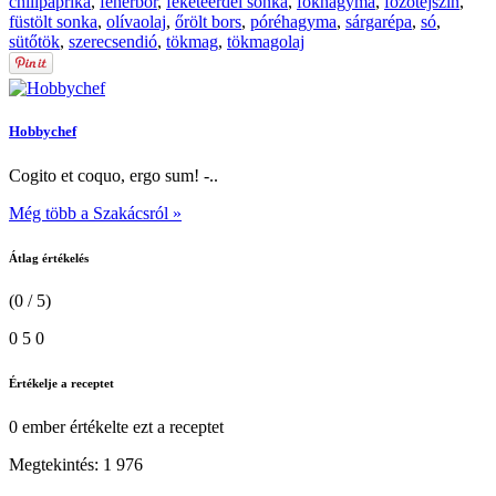
chilipaprika
,
fehérbor
,
feketeerdei sonka
,
fokhagyma
,
főzőtejszín
,
füstölt sonka
,
olívaolaj
,
őrölt bors
,
póréhagyma
,
sárgarépa
,
só
,
sütőtök
,
szerecsendió
,
tökmag
,
tökmagolaj
Hobbychef
Cogito et coquo, ergo sum! -..
Még több a Szakácsról »
Átlag értékelés
(0 / 5)
0
5
0
Értékelje a receptet
0 ember
értékelte ezt a receptet
Megtekintés:
1 976