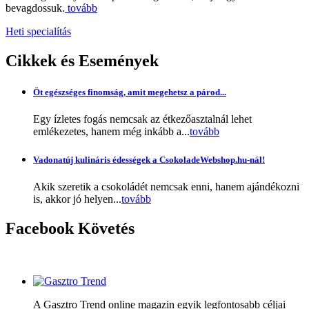
bevagdossuk.
tovább
Heti specialítás
Cikkek
és Események
Öt egészséges finomság, amit megehetsz a párod...
Egy ízletes fogás nemcsak az étkezőasztalnál lehet
emlékezetes, hanem még inkább a...
tovább
Vadonatúj kulináris édességek a CsokoladeWebshop.hu-nál!
Akik szeretik a csokoládét nemcsak enni, hanem ajándékozni
is, akkor jó helyen...
tovább
Facebook
Követés
A Gasztro Trend online magazin egyik legfontosabb céljai