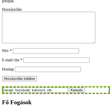
jelöljük.
Hozzászólás
Név
*
E-mail cím
*
Honlap
Keresés
Fő
Fogások