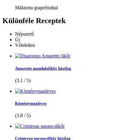
Máktorta grapefruittal
Különféle
Receptek
Népszerű
Új
Véleletlen
Amaretto mandulalikőr házilag
(3.1 / 5)
Köménymagleves
(3.8 / 5)
Cointreau narancslikőr házilag