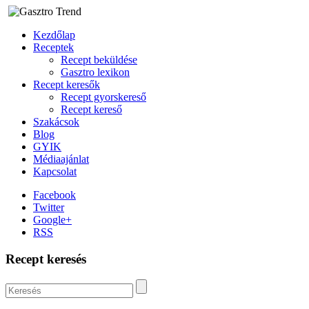
Kezdőlap
Receptek
Recept beküldése
Gasztro lexikon
Recept keresők
Recept gyorskereső
Recept kereső
Szakácsok
Blog
GYIK
Médiaajánlat
Kapcsolat
Facebook
Twitter
Google+
RSS
Recept keresés