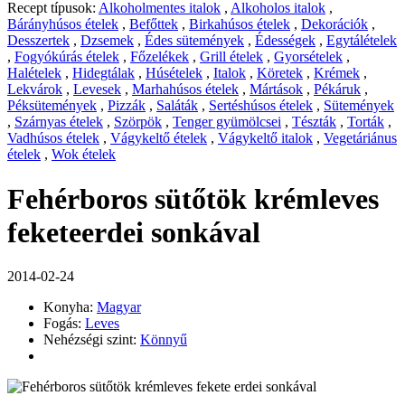
Recept típusok:
Alkoholmentes italok
,
Alkoholos italok
,
Bárányhúsos ételek
,
Befőttek
,
Birkahúsos ételek
,
Dekorációk
,
Desszertek
,
Dzsemek
,
Édes sütemények
,
Édességek
,
Egytálételek
,
Fogyókúrás ételek
,
Főzelékek
,
Grill ételek
,
Gyorsételek
,
Halételek
,
Hidegtálak
,
Húsételek
,
Italok
,
Köretek
,
Krémek
,
Lekvárok
,
Levesek
,
Marhahúsos ételek
,
Mártások
,
Pékáruk
,
Péksütemények
,
Pizzák
,
Saláták
,
Sertéshúsos ételek
,
Sütemények
,
Szárnyas ételek
,
Szörpök
,
Tenger gyümölcsei
,
Tészták
,
Torták
,
Vadhúsos ételek
,
Vágykeltő ételek
,
Vágykeltő italok
,
Vegetáriánus
ételek
,
Wok ételek
Fehérboros sütőtök krémleves
feketeerdei sonkával
2014-02-24
Konyha:
Magyar
Fogás:
Leves
Nehézségi szint:
Könnyű