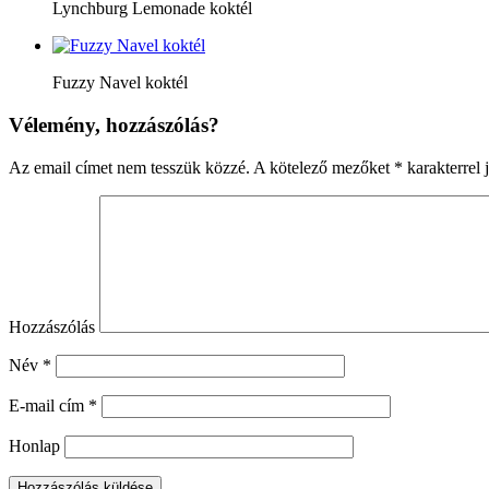
Lynchburg Lemonade koktél
Fuzzy Navel koktél
Vélemény, hozzászólás?
Az email címet nem tesszük közzé.
A kötelező mezőket
*
karakterrel j
Hozzászólás
Név
*
E-mail cím
*
Honlap