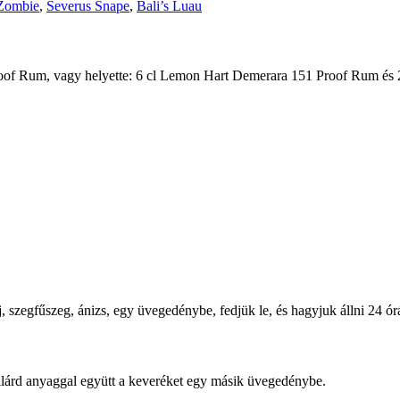
Zombie
,
Severus Snape
,
Bali’s Luau
f Rum, vagy helyette: 6 cl Lemon Hart Demerara 151 Proof Rum és 24
, szegfűszeg, ánizs, egy üvegedénybe, fedjük le, és hagyjuk állni 24 ór
 szilárd anyaggal együtt a keveréket egy másik üvegedénybe.