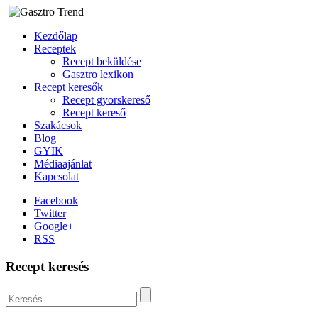
Kezdőlap
Receptek
Recept beküldése
Gasztro lexikon
Recept keresők
Recept gyorskereső
Recept kereső
Szakácsok
Blog
GYIK
Médiaajánlat
Kapcsolat
Facebook
Twitter
Google+
RSS
Recept keresés