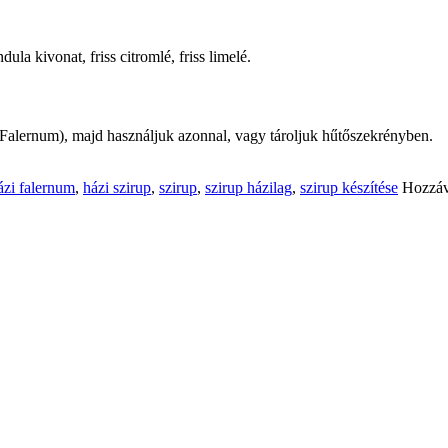
la kivonat, friss citromlé, friss limelé.
 (Falernum), majd használjuk azonnal, vagy tároljuk hűtőszekrényben.
ázi falernum
,
házi szirup
,
szirup
,
szirup házilag
,
szirup készítése
Hozzáv