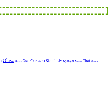
Olasz
Skandináv
Thai
Osztrák
Spanyol
et
Orosz
Portugál
Svájci
Ukrán