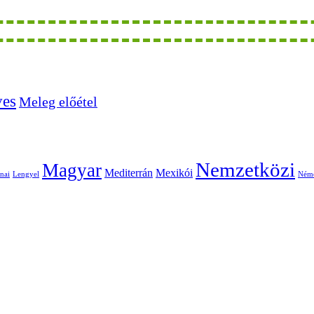
ves
Meleg előétel
Nemzetközi
Magyar
Mediterrán
Mexikói
nai
Lengyel
Ném