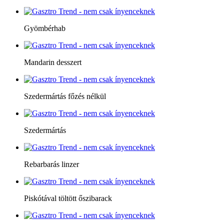
Gyömbérhab
Mandarin desszert
Szedermártás főzés nélkül
Szedermártás
Rebarbarás linzer
Piskótával töltött őszibarack