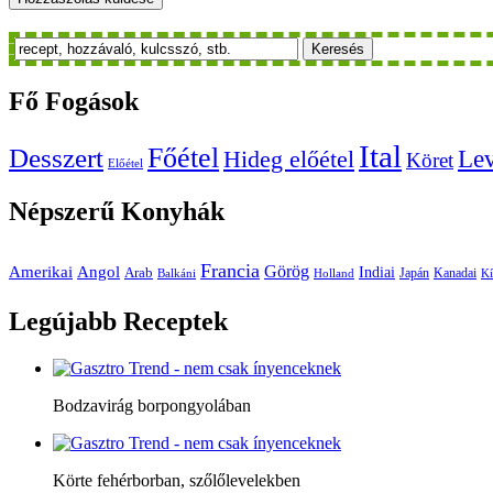
Keresés
Fő
Fogások
Ital
Főétel
Desszert
Le
Hideg előétel
Köret
Előétel
Népszerű
Konyhák
Francia
Amerikai
Görög
Angol
Indiai
Arab
Japán
Kanadai
Balkáni
Holland
Kí
Legújabb
Receptek
Bodzavirág borpongyolában
Körte fehérborban, szőlőlevelekben