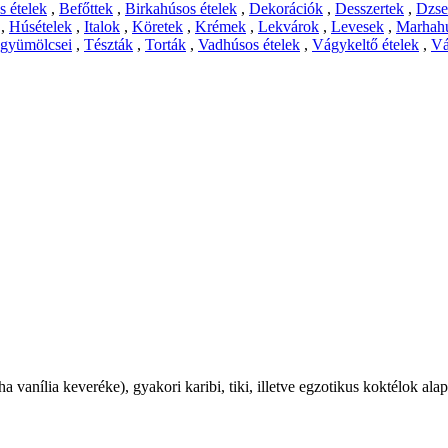
 ételek
,
Befőttek
,
Birkahúsos ételek
,
Dekorációk
,
Desszertek
,
Dzs
,
Húsételek
,
Italok
,
Köretek
,
Krémek
,
Lekvárok
,
Levesek
,
Marhahú
 gyümölcsei
,
Tészták
,
Torták
,
Vadhúsos ételek
,
Vágykeltő ételek
,
Vá
 vanília keveréke), gyakori karibi, tiki, illetve egzotikus koktélok ala