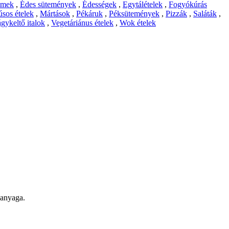
emek
,
Édes sütemények
,
Édességek
,
Egytálételek
,
Fogyókúrás
sos ételek
,
Mártások
,
Pékáruk
,
Péksütemények
,
Pizzák
,
Saláták
,
gykeltő italok
,
Vegetáriánus ételek
,
Wok ételek
panyaga.