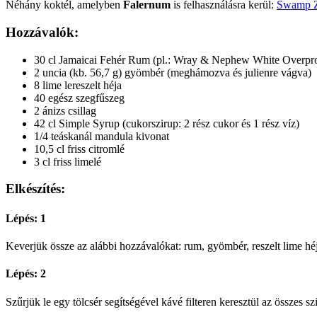
Néhány koktél, amelyben
Falernum
is felhasználásra kerül:
Swamp 
Hozzávalók:
30 cl Jamaicai Fehér Rum (pl.: Wray & Nephew White Overproo
2 uncia (kb. 56,7 g) gyömbér (meghámozva és julienre vágva)
8 lime lereszelt héja
40 egész szegfűszeg
2 ánizs csillag
42 cl Simple Syrup (cukorszirup: 2 rész cukor és 1 rész víz)
1/4 teáskanál mandula kivonat
10,5 cl friss citromlé
3 cl friss limelé
Elkészítés:
Lépés: 1
Keverjük össze az alábbi hozzávalókat: rum, gyömbér, reszelt lime héj
Lépés: 2
Szűrjük le egy tölcsér segítségével kávé filteren keresztül az összes