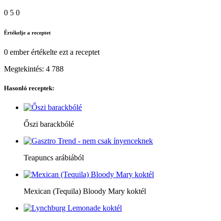
0
5
0
Értékelje a receptet
0 ember
értékelte ezt a receptet
Megtekintés:
4 788
Hasonló receptek:
Őszi barackbólé
Teapuncs arábiából
Mexican (Tequila) Bloody Mary koktél