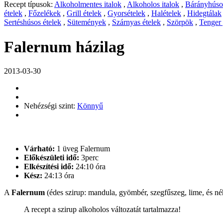
Recept típusok:
Alkoholmentes italok
,
Alkoholos italok
,
Bárányhúsos
ételek
,
Főzelékek
,
Grill ételek
,
Gyorsételek
,
Halételek
,
Hidegtálak
Sertéshúsos ételek
,
Sütemények
,
Szárnyas ételek
,
Szörpök
,
Tenger
Falernum házilag
2013-03-30
Nehézségi szint:
Könnyű
Várható:
1 üveg Falernum
Előkészületi idő:
3perc
Elkészítési idő:
24:10 óra
Kész:
24:13 óra
A
Falernum
(édes szirup: mandula, gyömbér, szegfűszeg, lime, és néha
A recept a szirup alkoholos változatát tartalmazza!