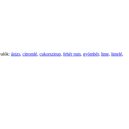
alók:
ánizs
,
citromlé
,
cukorszirup
,
fehér rum
,
gyömbér
,
lime
,
limelé
,