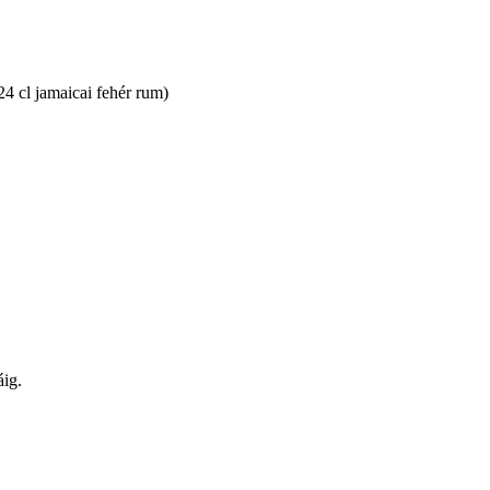
 cl jamaicai fehér rum)
áig.