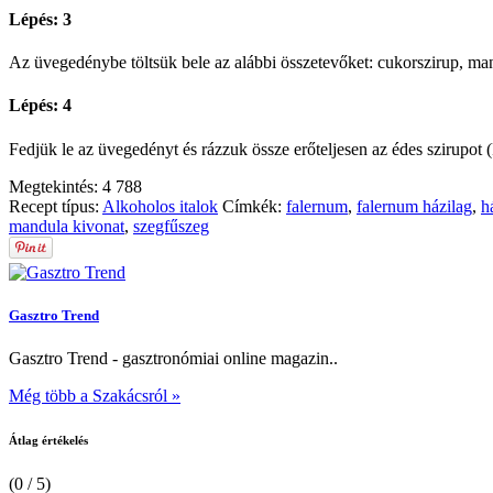
Lépés: 3
Az üvegedénybe töltsük bele az alábbi összetevőket: cukorszirup, mandu
Lépés: 4
Fedjük le az üvegedényt és rázzuk össze erőteljesen az édes szirupot
Megtekintés:
4 788
Recept típus:
Alkoholos italok
Címkék:
falernum
,
falernum házilag
,
h
mandula kivonat
,
szegfűszeg
Gasztro Trend
Gasztro Trend - gasztronómiai online magazin..
Még több a Szakácsról »
Átlag értékelés
(0 / 5)