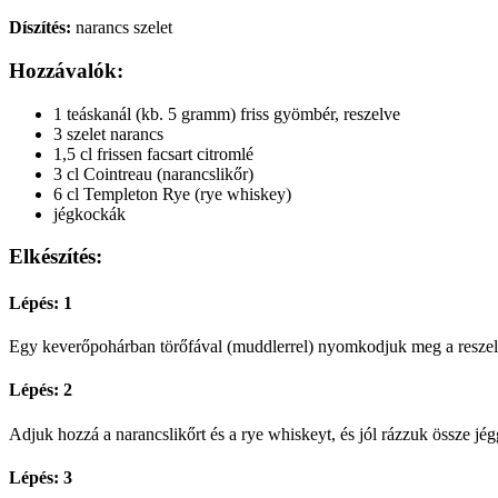
Díszítés:
narancs szelet
Hozzávalók:
1 teáskanál (kb. 5 gramm) friss gyömbér, reszelve
3 szelet narancs
1,5 cl frissen facsart citromlé
3 cl Cointreau (narancslikőr)
6 cl Templeton Rye (rye whiskey)
jégkockák
Elkészítés:
Lépés: 1
Egy keverőpohárban törőfával (muddlerrel) nyomkodjuk meg a reszelt 
Lépés: 2
Adjuk hozzá a narancslikőrt és a rye whiskeyt, és jól rázzuk össze jég
Lépés: 3