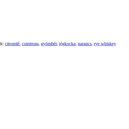
ók:
citromlé
,
cointreau
,
gyömbér
,
jégkocka
,
narancs
,
rye whiskey