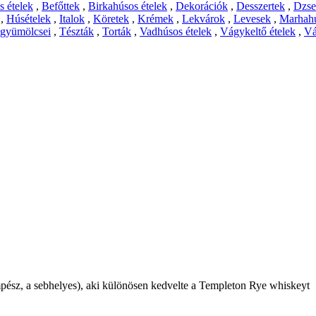
 ételek
,
Befőttek
,
Birkahúsos ételek
,
Dekorációk
,
Desszertek
,
Dzs
,
Húsételek
,
Italok
,
Köretek
,
Krémek
,
Lekvárok
,
Levesek
,
Marhahú
 gyümölcsei
,
Tészták
,
Torták
,
Vadhúsos ételek
,
Vágykeltő ételek
,
Vá
pész, a sebhelyes), aki különösen kedvelte a Templeton Rye whiskeyt