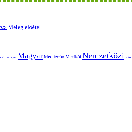
ves
Meleg előétel
Nemzetközi
Magyar
Mediterrán
Mexikói
nai
Lengyel
Ném