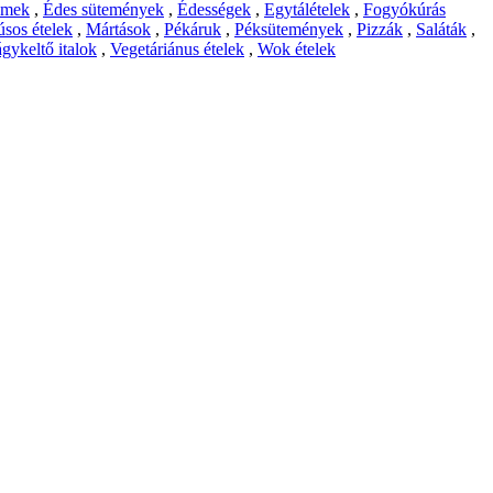
emek
,
Édes sütemények
,
Édességek
,
Egytálételek
,
Fogyókúrás
sos ételek
,
Mártások
,
Pékáruk
,
Péksütemények
,
Pizzák
,
Saláták
,
gykeltő italok
,
Vegetáriánus ételek
,
Wok ételek