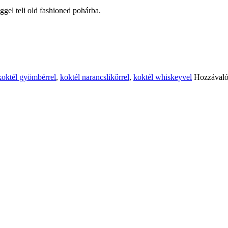
éggel teli old fashioned pohárba.
koktél gyömbérrel
,
koktél narancslikőrrel
,
koktél whiskeyvel
Hozzával