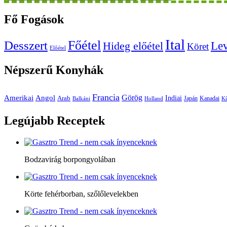
Fő
Fogások
Ital
Főétel
Desszert
Le
Hideg előétel
Köret
Előétel
Népszerű
Konyhák
Francia
Amerikai
Görög
Angol
Indiai
Arab
Japán
Kanadai
Balkáni
Holland
Kí
Legújabb
Receptek
Bodzavirág borpongyolában
Körte fehérborban, szőlőlevelekben