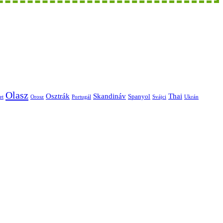
Olasz
Skandináv
Thai
Osztrák
Spanyol
et
Orosz
Portugál
Svájci
Ukrán