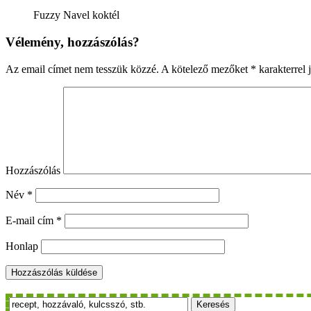
Fuzzy Navel koktél
Vélemény, hozzászólás?
Az email címet nem tesszük közzé.
A kötelező mezőket
*
karakterrel j
Hozzászólás
Név
*
E-mail cím
*
Honlap
Keresés