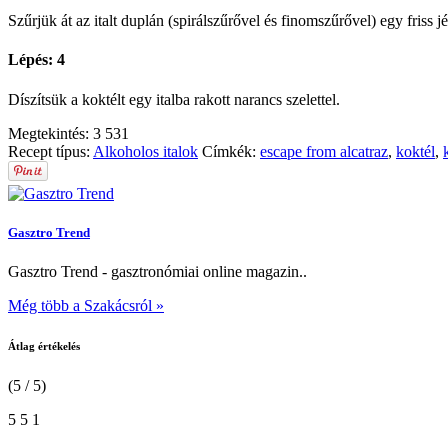
Szűrjük át az italt duplán (spirálszűrővel és finomszűrővel) egy friss j
Lépés: 4
Díszítsük a koktélt egy italba rakott narancs szelettel.
Megtekintés:
3 531
Recept típus:
Alkoholos italok
Címkék:
escape from alcatraz
,
koktél
,
Gasztro Trend
Gasztro Trend - gasztronómiai online magazin..
Még több a Szakácsról »
Átlag értékelés
(5 / 5)
5
5
1