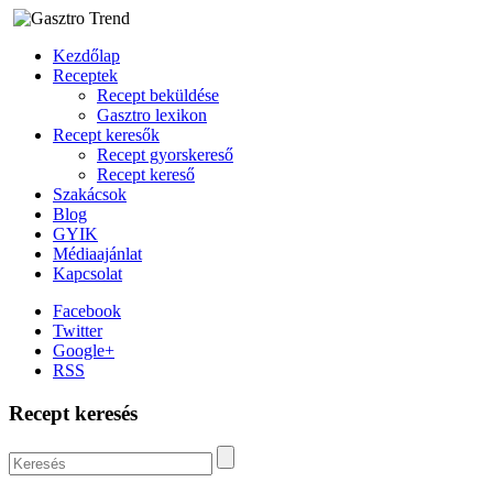
Kezdőlap
Receptek
Recept beküldése
Gasztro lexikon
Recept keresők
Recept gyorskereső
Recept kereső
Szakácsok
Blog
GYIK
Médiaajánlat
Kapcsolat
Facebook
Twitter
Google+
RSS
Recept keresés