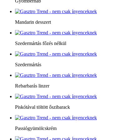
Gyömbérhab
Mandarin desszert
Szedermártás főzés nélkül
Szedermártás
Rebarbarás linzer
Piskótával töltött őszibarack
Passiógyümölcskrém