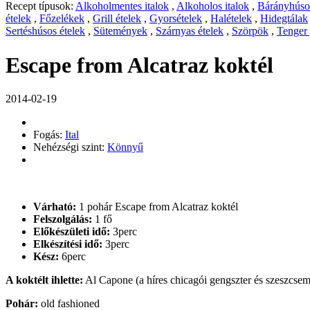
Recept típusok:
Alkoholmentes italok
,
Alkoholos italok
,
Bárányhúsos
ételek
,
Főzelékek
,
Grill ételek
,
Gyorsételek
,
Halételek
,
Hidegtálak
Sertéshúsos ételek
,
Sütemények
,
Szárnyas ételek
,
Szörpök
,
Tenger
Escape from Alcatraz koktél
2014-02-19
Fogás:
Ital
Nehézségi szint:
Könnyű
Várható:
1 pohár Escape from Alcatraz koktél
Felszolgálás:
1 fő
Előkészületi idő:
3perc
Elkészítési idő:
3perc
Kész:
6perc
A koktélt ihlette:
Al Capone (a híres chicagói gengszter és szeszcsem
Pohár:
old fashioned