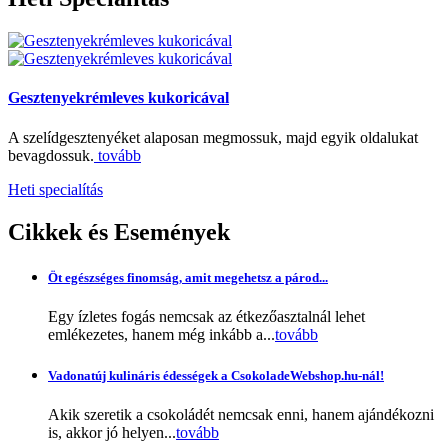
Gesztenyekrémleves kukoricával
A szelídgesztenyéket alaposan megmossuk, majd egyik oldalukat
bevagdossuk.
tovább
Heti specialítás
Cikkek
és Események
Öt egészséges finomság, amit megehetsz a párod...
Egy ízletes fogás nemcsak az étkezőasztalnál lehet
emlékezetes, hanem még inkább a...
tovább
Vadonatúj kulináris édességek a CsokoladeWebshop.hu-nál!
Akik szeretik a csokoládét nemcsak enni, hanem ajándékozni
is, akkor jó helyen...
tovább