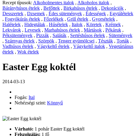
Recept típusok:
Alkoholmentes italok
,
Alkoholos italok
,
Bárányhúsos ételek
,
Befőttek
,
Birkahúsos ételek
,
Dekorációk
,
Desszertek
,
Dzsemek
,
Édes sütemények
,
Édességek
,
Egytálételek
,
Fogyókúrás ételek
,
Főzelékek
,
Grill ételek
,
Gyorsételek
,
Halételek
,
Hidegtálak
,
Húsételek
,
Italok
,
Köretek
,
Krémek
,
Lekvárok
,
Levesek
,
Marhahúsos ételek
,
Mártások
,
Pékáruk
,
Péksütemények
,
Pizzák
,
Saláták
,
Sertéshúsos ételek
,
Sütemények
,
Szárnyas ételek
,
Szörpök
,
Tenger gyümölcsei
,
Tészták
,
Torták
,
Vadhúsos ételek
,
Vágykeltő ételek
,
Vágykeltő italok
,
Vegetáriánus
ételek
,
Wok ételek
Easter Egg koktél
2014-03-13
Fogás:
Ital
Nehézségi szint:
Könnyű
Várható:
1 pohár Easter Egg koktél
Felszolgálás:
1 fő