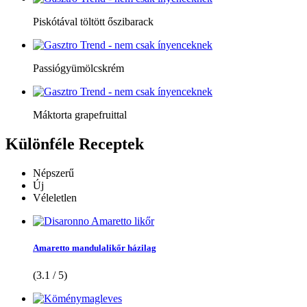
Piskótával töltött őszibarack
Passiógyümölcskrém
Máktorta grapefruittal
Különféle
Receptek
Népszerű
Új
Véleletlen
Amaretto mandulalikőr házilag
(3.1 / 5)