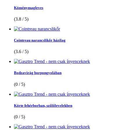
Köménymagleves
(3.8 / 5)
Cointreau narancslikőr házilag
(3.6 / 5)
Bodzavirág borpongyolában
(0 / 5)
Körte fehérborban, szőlőlevelekben
(0 / 5)