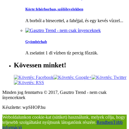
Körte fehérborban, szőlőlevelekben
A borból a birsecettel, a fahéjjal, és egy kevés vízzel...
Gyömbérhab
A zselatint 1 dl vízben tíz percig főzzük.
Kövessen
minket!
Minden jog fenntartva © 2017, Gasztro Trend - nem csak
ínyenceknek
Készítette: wpSHOP.hu
Weboldalunkon cookie-kat (sütiket) használunk, melyek célja, hogy
teljesebb szolgáltatást nyújtsunk látogatóink részére.
Rendben
Több
információ