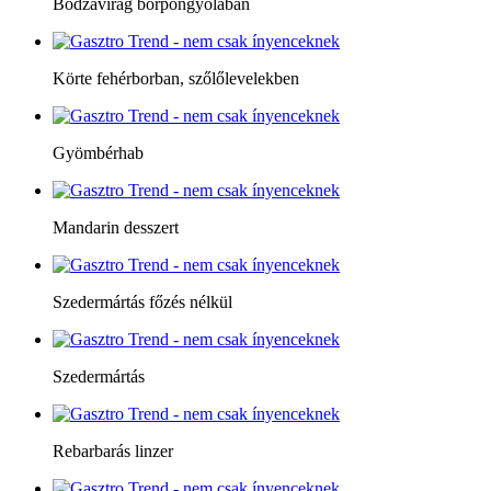
Bodzavirág borpongyolában
Körte fehérborban, szőlőlevelekben
Gyömbérhab
Mandarin desszert
Szedermártás főzés nélkül
Szedermártás
Rebarbarás linzer