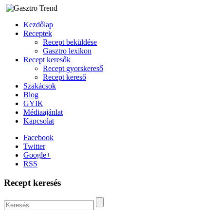
Kezdőlap
Receptek
Recept beküldése
Gasztro lexikon
Recept keresők
Recept gyorskereső
Recept kereső
Szakácsok
Blog
GYIK
Médiaajánlat
Kapcsolat
Facebook
Twitter
Google+
RSS
Recept keresés