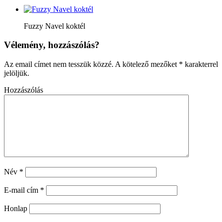
Fuzzy Navel koktél
Vélemény, hozzászólás?
Az email címet nem tesszük közzé.
A kötelező mezőket
*
karakterrel
jelöljük.
Hozzászólás
Név
*
E-mail cím
*
Honlap