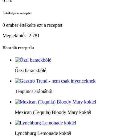
0
5
0
Értékelje a receptet
0 ember
értékelte ezt a receptet
Megtekintés:
2 781
Hasonló receptek:
Őszi barackbólé
Teapuncs arábiából
Mexican (Tequila) Bloody Mary koktél
Lynchburg Lemonade koktél