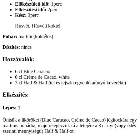
Előkészületi idő:
1perc
Elkészítési idő:
2perc
Kész:
3perc
Húsvét, Húsvéti koktél
Pohár:
martini (koktélos)
Díszítés:
nincs
Hozzávalók:
6 cl Blue Caracao
6 cl Créme de Cacao, white
3 cl Half & Half (tej és tejszín egyenlő arányú keveréke)
Elkészítés:
Lépés: 1
Öntsük a likőröket (Blue Caracao, Créme de Cacao) jégkockára egy
martinis pohárba, majd rétegezzük rá a tetejére a 3 cl-nyi (vagy ízlés
szerinti mennyiségű) Half & Half-ot.