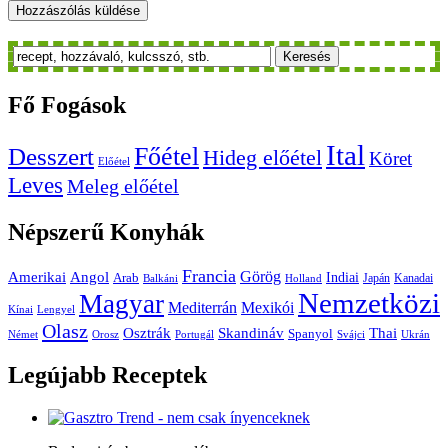
Keresés
Fő
Fogások
Ital
Főétel
Desszert
Hideg előétel
Köret
Előétel
Leves
Meleg előétel
Népszerű
Konyhák
Francia
Amerikai
Görög
Angol
Indiai
Arab
Japán
Kanadai
Balkáni
Holland
Nemzetközi
Magyar
Mediterrán
Mexikói
Kínai
Lengyel
Olasz
Skandináv
Thai
Osztrák
Spanyol
Német
Orosz
Portugál
Svájci
Ukrán
Legújabb
Receptek