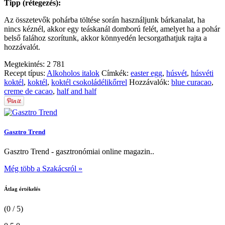
Tipp (rétegezés):
Az összetevők pohárba töltése során használjunk bárkanalat, ha
nincs kéznél, akkor egy teáskanál domború felét, amelyet ha a pohár
belső falához szorítunk, akkor könnyedén lecsorgathatjuk rajta a
hozzávalót.
Megtekintés:
2 781
Recept típus:
Alkoholos italok
Címkék:
easter egg
,
húsvét
,
húsvéti
koktél
,
koktél
,
koktél csokoládélikőrrel
Hozzávalók:
blue curacao
,
creme de cacao
,
half and half
Gasztro Trend
Gasztro Trend - gasztronómiai online magazin..
Még több a Szakácsról »
Átlag értékelés
(0 / 5)