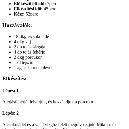
Előkészületi idő:
7perc
Elkészítési idő:
45perc
Kész:
52perc
Hozzávalók:
18 dkg étcsokoládé
4 dkg vaj
2 db tojás sárgája
4 db tojás fehérje
2 dkg porcukor
1 dl tejszín
1 ágacska mentalevél
Elkészítés:
Lépés: 1
A tojásfehérjét felverjük, és hozzáadjuk a porcukrot.
Lépés: 2
A csokoládét és a vajat vízgőz felett megolvasztjuk. Mikor már