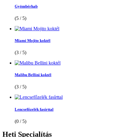
Gyömbérhab
(5 / 5)
Miami Mojito koktél
(3 / 5)
Malibu Bellini koktél
(3 / 5)
Lencsefőzelék fasírttal
(0 / 5)
Heti
Specialítás