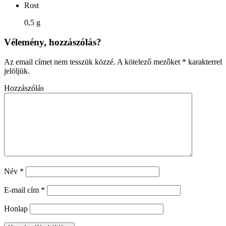
Rost
0,5 g
Vélemény, hozzászólás?
Az email címet nem tesszük közzé.
A kötelező mezőket
*
karakterrel
jelöljük.
Hozzászólás
Név
*
E-mail cím
*
Honlap