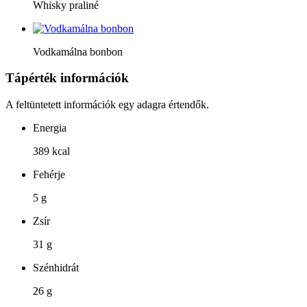
Whisky praliné
Vodkamálna bonbon
Tápérték információk
A feltüntetett információk egy adagra értendők.
Energia
389 kcal
Fehérje
5 g
Zsír
31 g
Szénhidrát
26 g