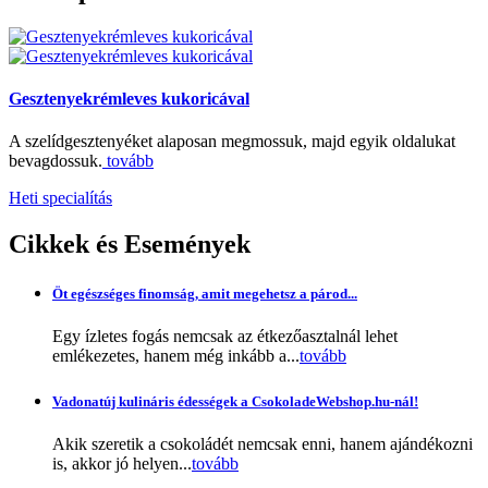
Gesztenyekrémleves kukoricával
A szelídgesztenyéket alaposan megmossuk, majd egyik oldalukat
bevagdossuk.
tovább
Heti specialítás
Cikkek
és Események
Öt egészséges finomság, amit megehetsz a párod...
Egy ízletes fogás nemcsak az étkezőasztalnál lehet
emlékezetes, hanem még inkább a...
tovább
Vadonatúj kulináris édességek a CsokoladeWebshop.hu-nál!
Akik szeretik a csokoládét nemcsak enni, hanem ajándékozni
is, akkor jó helyen...
tovább