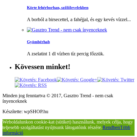
Körte fehérborban, szőlőlevelekben
A borból a birsecettel, a fahéjjal, és egy kevés vízzel...
Gyömbérhab
A zselatint 1 dl vízben tíz percig főzzük.
Kövessen
minket!
Minden jog fenntartva © 2017, Gasztro Trend - nem csak
ínyenceknek
Készítette: wpSHOP.hu
Weboldalunkon cookie-kat (sütiket) használunk, melyek célja, hogy
teljesebb szolgáltatást nyújtsunk látogatóink részére.
Rendben
Több
információ