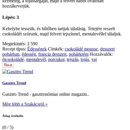
kézmeleg, a tojássárgáját, majd a felvert habot óvatosan
hozzákeverjük.
Lépés: 3
Kehelybe tesszük, és hűtőben tartjuk tálalásig. Tetejére reszelt
csokoládét szórunk, majd felvert tejszínnel, mentalevéllel tálaljuk.
Megtekintés:
3 590
Recept típus:
Édességek
Címkék:
csokoládé mousse
,
desszert
pohárban
,
édesség
,
francia desszert
,
pohárkrém
Hozzávalók:
étcsokoládé
,
mentalevél
,
porcukor
,
tejszín
,
tojás
,
vaj
Gasztro Trend
Gasztro Trend - gasztronómiai online magazin..
Még több a Szakácsról »
Átlag értékelés
(0 / 5)