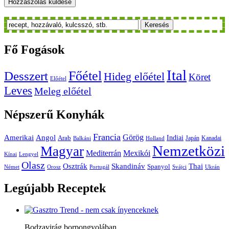
Keresés
Fő
Fogások
Ital
Főétel
Desszert
Hideg előétel
Köret
Előétel
Leves
Meleg előétel
Népszerű
Konyhák
Francia
Amerikai
Görög
Angol
Indiai
Arab
Japán
Kanadai
Balkáni
Holland
Nemzetközi
Magyar
Mediterrán
Mexikói
Kínai
Lengyel
Olasz
Skandináv
Thai
Osztrák
Spanyol
Német
Orosz
Portugál
Svájci
Ukrán
Legújabb
Receptek
Bodzavirág borpongyolában