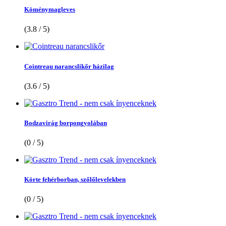
Köménymagleves
(3.8 / 5)
Cointreau narancslikőr házilag
(3.6 / 5)
Bodzavirág borpongyolában
(0 / 5)
Körte fehérborban, szőlőlevelekben
(0 / 5)