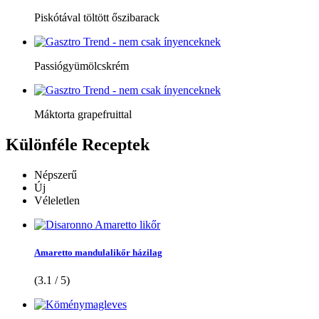
Piskótával töltött őszibarack
Passiógyümölcskrém
Máktorta grapefruittal
Különféle
Receptek
Népszerű
Új
Véleletlen
Amaretto mandulalikőr házilag
(3.1 / 5)