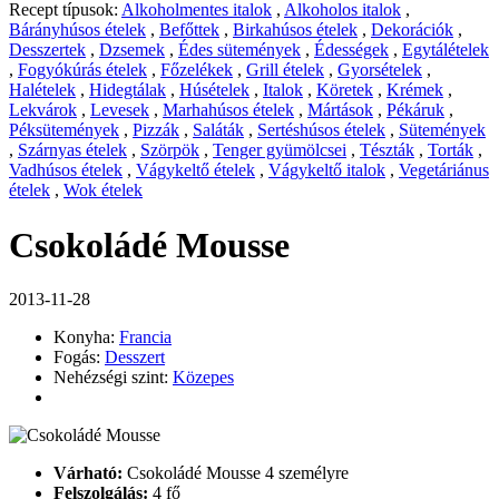
Recept típusok:
Alkoholmentes italok
,
Alkoholos italok
,
Bárányhúsos ételek
,
Befőttek
,
Birkahúsos ételek
,
Dekorációk
,
Desszertek
,
Dzsemek
,
Édes sütemények
,
Édességek
,
Egytálételek
,
Fogyókúrás ételek
,
Főzelékek
,
Grill ételek
,
Gyorsételek
,
Halételek
,
Hidegtálak
,
Húsételek
,
Italok
,
Köretek
,
Krémek
,
Lekvárok
,
Levesek
,
Marhahúsos ételek
,
Mártások
,
Pékáruk
,
Péksütemények
,
Pizzák
,
Saláták
,
Sertéshúsos ételek
,
Sütemények
,
Szárnyas ételek
,
Szörpök
,
Tenger gyümölcsei
,
Tészták
,
Torták
,
Vadhúsos ételek
,
Vágykeltő ételek
,
Vágykeltő italok
,
Vegetáriánus
ételek
,
Wok ételek
Csokoládé Mousse
2013-11-28
Konyha:
Francia
Fogás:
Desszert
Nehézségi szint:
Közepes
Várható:
Csokoládé Mousse 4 személyre
Felszolgálás:
4 fő