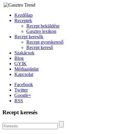
Kezdőlap
Receptek
Recept beküldése
Gasztro lexikon
Recept keresők
Recept gyorskereső
Recept kereső
Szakácsok
Blog
GYIK
Médiaajánlat
Kapcsolat
Facebook
Twitter
Google+
RSS
Recept keresés