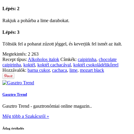
Lépés: 2
Rakjuk a pohárba a lime darabokat.
Lépés: 3
Töltsük fel a poharat zúzott jéggel, és keverjük fel ismét az italt.
Megtekintés:
2 263
Recept típus:
Alkoholos italok
Címkék:
caipirinha
,
chocolate
caipirinha
,
koktél
,
koktél cachacával
,
koktél csokoládélikőrrel
Hozzávalók:
barna cukor
,
cachaca
,
lime
,
mozart black
Gasztro Trend
Gasztro Trend - gasztronómiai online magazin..
Még több a Szakácsról »
Átlag értékelés