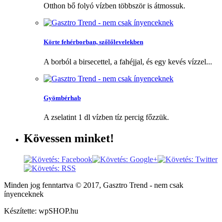
Otthon bő folyó vízben többször is átmossuk.
Körte fehérborban, szőlőlevelekben
A borból a birsecettel, a fahéjjal, és egy kevés vízzel...
Gyömbérhab
A zselatint 1 dl vízben tíz percig főzzük.
Kövessen
minket!
Minden jog fenntartva © 2017, Gasztro Trend - nem csak
ínyenceknek
Készítette: wpSHOP.hu