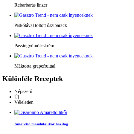
Rebarbarás linzer
Piskótával töltött őszibarack
Passiógyümölcskrém
Máktorta grapefruittal
Különféle
Receptek
Népszerű
Új
Véleletlen
Amaretto mandulalikőr házilag