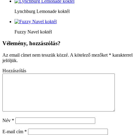
Lynchburg Lemonade koktél
Fuzzy Navel koktél
Vélemény, hozzászólás?
Az email címet nem tesszük közzé.
A kötelező mezőket
*
karakterrel
jelöljük.
Hozzászólás
Név
*
E-mail cím
*