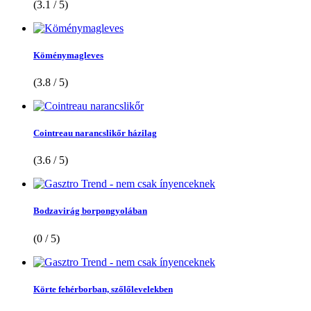
(3.1 / 5)
Köménymagleves
(3.8 / 5)
Cointreau narancslikőr házilag
(3.6 / 5)
Bodzavirág borpongyolában
(0 / 5)
Körte fehérborban, szőlőlevelekben