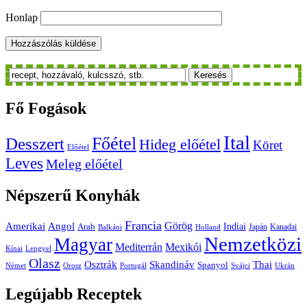
Honlap
Keresés
Fő
Fogások
Ital
Főétel
Desszert
Hideg előétel
Köret
Előétel
Leves
Meleg előétel
Népszerű
Konyhák
Francia
Amerikai
Görög
Angol
Indiai
Arab
Japán
Kanadai
Balkáni
Holland
Nemzetközi
Magyar
Mediterrán
Mexikói
Kínai
Lengyel
Olasz
Skandináv
Thai
Osztrák
Spanyol
Német
Orosz
Portugál
Svájci
Ukrán
Legújabb
Receptek