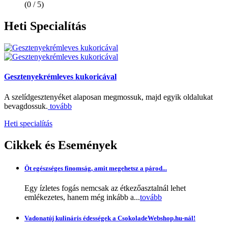
(0 / 5)
Heti
Specialítás
Gesztenyekrémleves kukoricával
A szelídgesztenyéket alaposan megmossuk, majd egyik oldalukat
bevagdossuk.
tovább
Heti specialítás
Cikkek
és Események
Öt egészséges finomság, amit megehetsz a párod...
Egy ízletes fogás nemcsak az étkezőasztalnál lehet
emlékezetes, hanem még inkább a...
tovább
Vadonatúj kulináris édességek a CsokoladeWebshop.hu-nál!