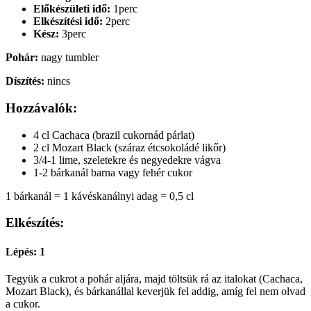
Előkészületi idő:
1perc
Elkészítési idő:
2perc
Kész:
3perc
Pohár:
nagy tumbler
Díszítés:
nincs
Hozzávalók:
4 cl Cachaca (brazil cukornád párlat)
2 cl Mozart Black (száraz étcsokoládé likőr)
3/4-1 lime, szeletekre és negyedekre vágva
1-2 bárkanál barna vagy fehér cukor
1 bárkanál = 1 kávéskanálnyi adag = 0,5 cl
Elkészítés:
Lépés: 1
Tegyük a cukrot a pohár aljára, majd töltsük rá az italokat (Cachaca,
Mozart Black), és bárkanállal keverjük fel addig, amíg fel nem olvad
a cukor.