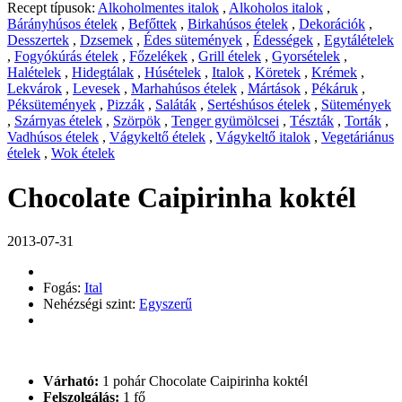
Recept típusok:
Alkoholmentes italok
,
Alkoholos italok
,
Bárányhúsos ételek
,
Befőttek
,
Birkahúsos ételek
,
Dekorációk
,
Desszertek
,
Dzsemek
,
Édes sütemények
,
Édességek
,
Egytálételek
,
Fogyókúrás ételek
,
Főzelékek
,
Grill ételek
,
Gyorsételek
,
Halételek
,
Hidegtálak
,
Húsételek
,
Italok
,
Köretek
,
Krémek
,
Lekvárok
,
Levesek
,
Marhahúsos ételek
,
Mártások
,
Pékáruk
,
Péksütemények
,
Pizzák
,
Saláták
,
Sertéshúsos ételek
,
Sütemények
,
Szárnyas ételek
,
Szörpök
,
Tenger gyümölcsei
,
Tészták
,
Torták
,
Vadhúsos ételek
,
Vágykeltő ételek
,
Vágykeltő italok
,
Vegetáriánus
ételek
,
Wok ételek
Chocolate Caipirinha koktél
2013-07-31
Fogás:
Ital
Nehézségi szint:
Egyszerű
Várható:
1 pohár Chocolate Caipirinha koktél
Felszolgálás:
1 fő