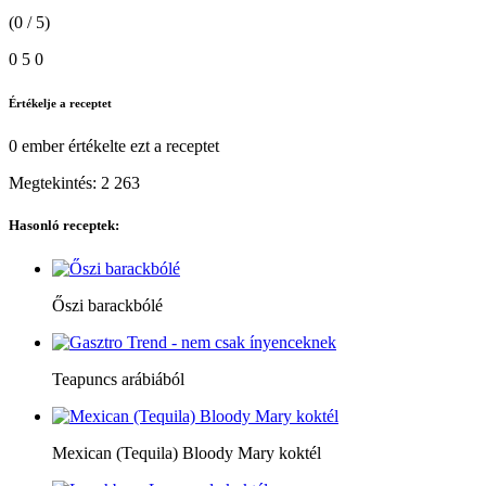
(0 / 5)
0
5
0
Értékelje a receptet
0 ember
értékelte ezt a receptet
Megtekintés:
2 263
Hasonló receptek:
Őszi barackbólé
Teapuncs arábiából
Mexican (Tequila) Bloody Mary koktél