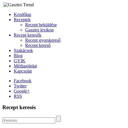
Kezdőlap
Receptek
Recept beküldése
Gasztro lexikon
Recept keresők
Recept gyorskereső
Recept kereső
Szakácsok
Blog
GYIK
Médiaajánlat
Kapcsolat
Facebook
Twitter
Google+
RSS
Recept keresés