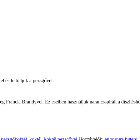
l és feltöltjük a pezsgővel.
tleg Francia Brandyvel. Ez esetben használjuk narancsspirált a díszítéshe
s pezsgőkoktél
,
koktél
,
koktél pezsgővel
Hozzávalók:
angostura bitters
,