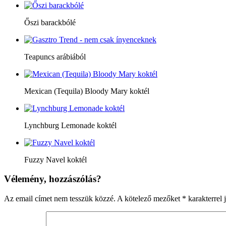
Őszi barackbólé
Teapuncs arábiából
Mexican (Tequila) Bloody Mary koktél
Lynchburg Lemonade koktél
Fuzzy Navel koktél
Vélemény, hozzászólás?
Az email címet nem tesszük közzé.
A kötelező mezőket
*
karakterrel j