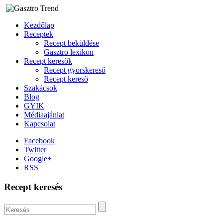
Kezdőlap
Receptek
Recept beküldése
Gasztro lexikon
Recept keresők
Recept gyorskereső
Recept kereső
Szakácsok
Blog
GYIK
Médiaajánlat
Kapcsolat
Facebook
Twitter
Google+
RSS
Recept keresés