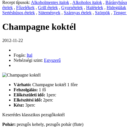
Recept típusok:
Alkoholmentes italok
,
Alkoholos italok
,
Bárányhúsos
ételek
,
Főzelékek
,
Grill ételek
,
Gyorsételek
,
Halételek
,
Hidegtálak
Sertéshúsos ételek
,
Sütemények
,
Szárnyas ételek
,
Szörpök
,
Tenger
Champagne koktél
2012-11-22
Fogás:
Ital
Nehézségi szint:
Egyszerű
Várható:
Champagne koktél 1 főre
Felszolgálás:
1 fő
Előkészületi idő:
1perc
Elkészítési idő:
2perc
Kész:
3perc
Keserédes klasszikus pezsgőkoktél
Pohár:
pezsgős kehely, pezsgős pohár (flute)