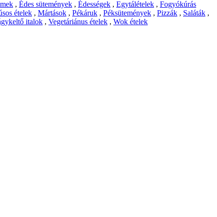
emek
,
Édes sütemények
,
Édességek
,
Egytálételek
,
Fogyókúrás
sos ételek
,
Mártások
,
Pékáruk
,
Péksütemények
,
Pizzák
,
Saláták
,
gykeltő italok
,
Vegetáriánus ételek
,
Wok ételek