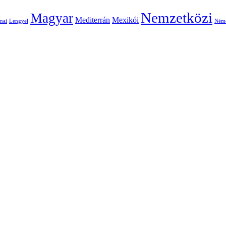
Nemzetközi
Magyar
Mediterrán
Mexikói
nai
Lengyel
Ném