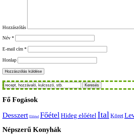
Hozzászólás
Név
*
E-mail cím
*
Honlap
Keresés
Fő
Fogások
Ital
Főétel
Desszert
Le
Hideg előétel
Köret
Előétel
Népszerű
Konyhák