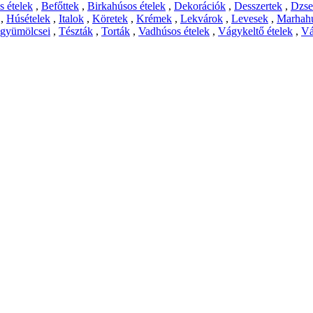
 ételek
,
Befőttek
,
Birkahúsos ételek
,
Dekorációk
,
Desszertek
,
Dzs
,
Húsételek
,
Italok
,
Köretek
,
Krémek
,
Lekvárok
,
Levesek
,
Marhahú
 gyümölcsei
,
Tészták
,
Torták
,
Vadhúsos ételek
,
Vágykeltő ételek
,
Vá