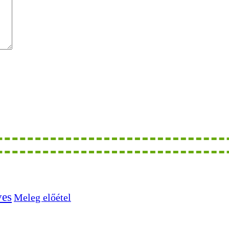
ves
Meleg előétel