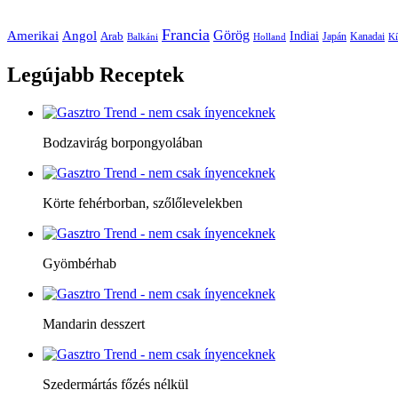
Francia
Amerikai
Görög
Angol
Indiai
Arab
Japán
Kanadai
Balkáni
Holland
Kí
Legújabb
Receptek
Bodzavirág borpongyolában
Körte fehérborban, szőlőlevelekben
Gyömbérhab
Mandarin desszert
Szedermártás főzés nélkül