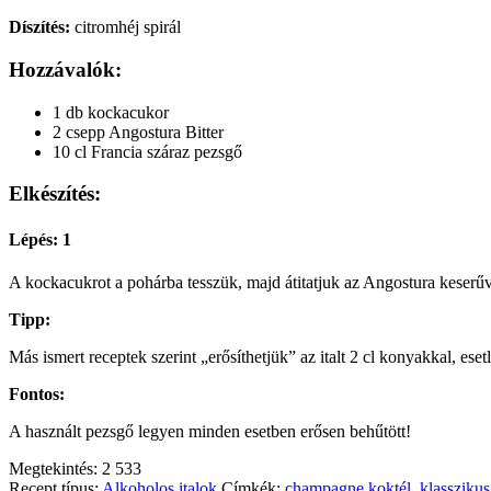
Díszítés:
citromhéj spirál
Hozzávalók:
1 db kockacukor
2 csepp Angostura Bitter
10 cl Francia száraz pezsgő
Elkészítés:
Lépés: 1
A kockacukrot a pohárba tesszük, majd átitatjuk az Angostura keserűve
Tipp:
Más ismert receptek szerint „erősíthetjük” az italt 2 cl konyakkal, ese
Fontos:
A használt pezsgő legyen minden esetben erősen behűtött!
Megtekintés:
2 533
Recept típus:
Alkoholos italok
Címkék:
champagne koktél
,
klassziku