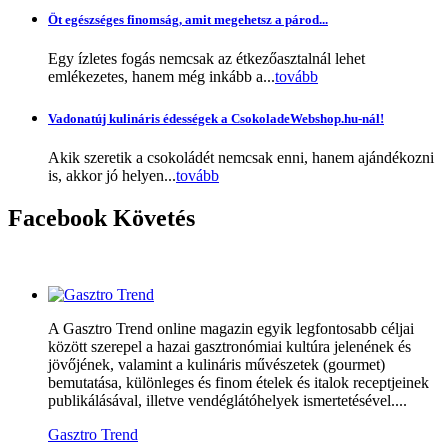
Öt egészséges finomság, amit megehetsz a párod...
Egy ízletes fogás nemcsak az étkezőasztalnál lehet
emlékezetes, hanem még inkább a...
tovább
Vadonatúj kulináris édességek a CsokoladeWebshop.hu-nál!
Akik szeretik a csokoládét nemcsak enni, hanem ajándékozni
is, akkor jó helyen...
tovább
Facebook
Követés
A Gasztro Trend online magazin egyik legfontosabb céljai
között szerepel a hazai gasztronómiai kultúra jelenének és
jövőjének, valamint a kulináris művészetek (gourmet)
bemutatása, különleges és finom ételek és italok receptjeinek
publikálásával, illetve vendéglátóhelyek ismertetésével....
Gasztro Trend