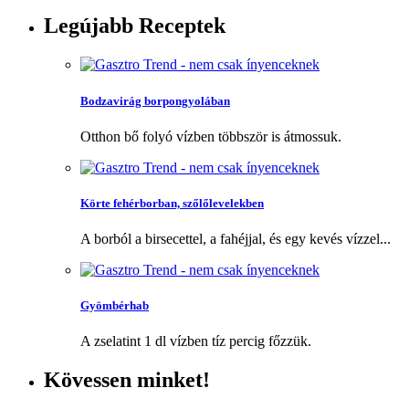
Legújabb
Receptek
Bodzavirág borpongyolában
Otthon bő folyó vízben többször is átmossuk.
Körte fehérborban, szőlőlevelekben
A borból a birsecettel, a fahéjjal, és egy kevés vízzel...
Gyömbérhab
A zselatint 1 dl vízben tíz percig főzzük.
Kövessen
minket!