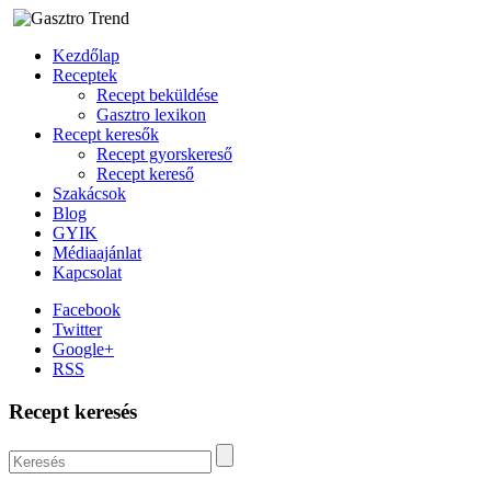
Kezdőlap
Receptek
Recept beküldése
Gasztro lexikon
Recept keresők
Recept gyorskereső
Recept kereső
Szakácsok
Blog
GYIK
Médiaajánlat
Kapcsolat
Facebook
Twitter
Google+
RSS
Recept keresés