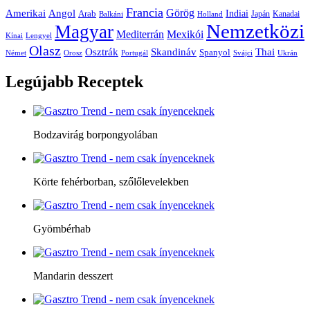
Francia
Amerikai
Görög
Angol
Indiai
Arab
Japán
Kanadai
Balkáni
Holland
Nemzetközi
Magyar
Mediterrán
Mexikói
Kínai
Lengyel
Olasz
Skandináv
Thai
Osztrák
Spanyol
Német
Orosz
Portugál
Svájci
Ukrán
Legújabb
Receptek
Bodzavirág borpongyolában
Körte fehérborban, szőlőlevelekben
Gyömbérhab
Mandarin desszert