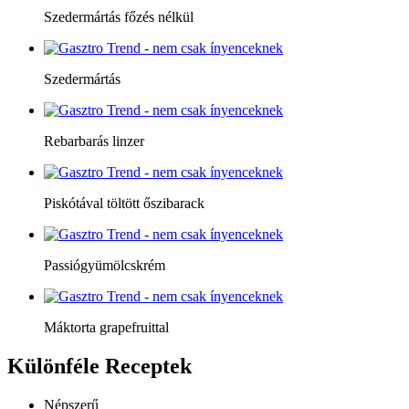
Szedermártás főzés nélkül
Szedermártás
Rebarbarás linzer
Piskótával töltött őszibarack
Passiógyümölcskrém
Máktorta grapefruittal
Különféle
Receptek
Népszerű