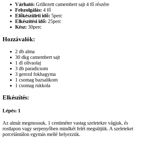
Várható:
Grillezett camembert sajt 4 fő részére
Felszolgálás:
4 fő
Előkészületi idő:
5perc
Elkészítési idő:
25perc
Kész:
30perc
Hozzávalók:
2 db alma
30 dkg camembert sajt
1 dl olívaolaj
3 db paradicsom
3 gerezd fokhagyma
1 csomag bazsalikom
1 csomag rukkola
Elkészítés:
Lépés: 1
Az almát megmossuk, 1 centiméter vastag szeletekre vágjuk, és
rostlapon vagy serpenyőben mindkét felét megsütjük. A szeleteket
porcelántálon egymás mellé helyezzük.