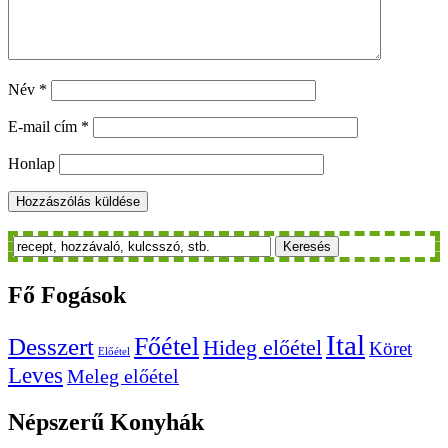
Név
*
E-mail cím
*
Honlap
Keresés
Fő
Fogások
Ital
Főétel
Desszert
Hideg előétel
Köret
Előétel
Leves
Meleg előétel
Népszerű
Konyhák