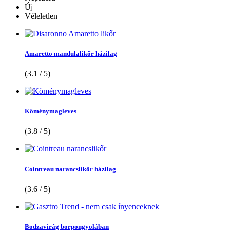
Új
Véleletlen
Amaretto mandulalikőr házilag
(3.1 / 5)
Köménymagleves
(3.8 / 5)
Cointreau narancslikőr házilag
(3.6 / 5)
Bodzavirág borpongyolában