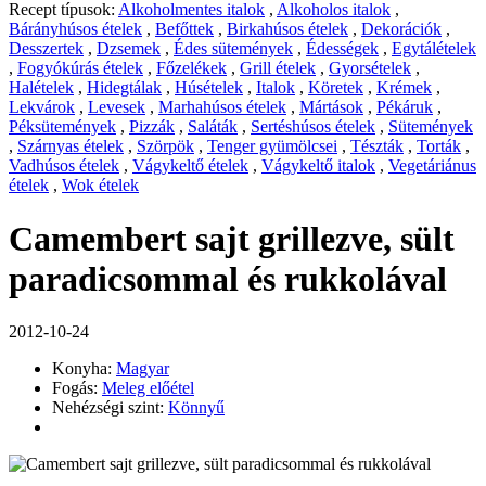
Recept típusok:
Alkoholmentes italok
,
Alkoholos italok
,
Bárányhúsos ételek
,
Befőttek
,
Birkahúsos ételek
,
Dekorációk
,
Desszertek
,
Dzsemek
,
Édes sütemények
,
Édességek
,
Egytálételek
,
Fogyókúrás ételek
,
Főzelékek
,
Grill ételek
,
Gyorsételek
,
Halételek
,
Hidegtálak
,
Húsételek
,
Italok
,
Köretek
,
Krémek
,
Lekvárok
,
Levesek
,
Marhahúsos ételek
,
Mártások
,
Pékáruk
,
Péksütemények
,
Pizzák
,
Saláták
,
Sertéshúsos ételek
,
Sütemények
,
Szárnyas ételek
,
Szörpök
,
Tenger gyümölcsei
,
Tészták
,
Torták
,
Vadhúsos ételek
,
Vágykeltő ételek
,
Vágykeltő italok
,
Vegetáriánus
ételek
,
Wok ételek
Camembert sajt grillezve, sült
paradicsommal és rukkolával
2012-10-24
Konyha:
Magyar
Fogás:
Meleg előétel
Nehézségi szint:
Könnyű