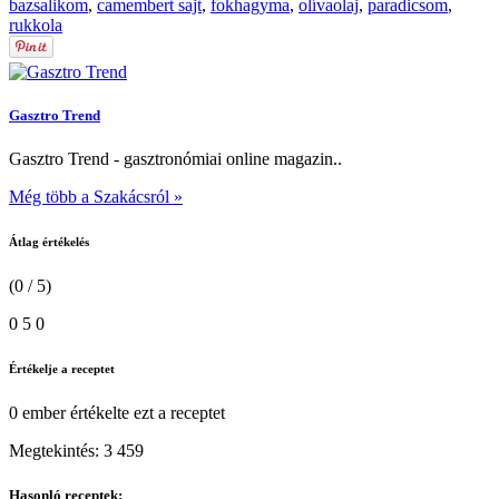
bazsalikom
,
camembert sajt
,
fokhagyma
,
olívaolaj
,
paradicsom
,
rukkola
Gasztro Trend
Gasztro Trend - gasztronómiai online magazin..
Még több a Szakácsról »
Átlag értékelés
(0 / 5)
0
5
0
Értékelje a receptet
0 ember
értékelte ezt a receptet
Megtekintés:
3 459
Hasonló receptek: