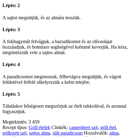
Lépés: 2
A sajtot megsütjük, és az almára tesszük.
Lépés: 3
A fokhagymát felvágjuk, a bazsalikomot és az olívaolajat
hozzáadjuk, és botmixer segítségével krémmé keverjük. Ha kész,
megöntözzük vele a sajtos almát.
Lépés: 4
A paradicsomot megmossuk, félbevágva megsütjük, és vágott
felületével felfelé ráhelyezzük a krém tetejére.
Lépés: 5
Tálaláskor bőségesen megszórjuk az ételt rukkolával, és azonnal
fogyasztjuk.
Megtekintés:
3 459
Recept típus:
Grill ételek
Címkék:
camembert sajt
,
grill étel
,
grillezett sajt
,
sajtos alma
,
sült paradicsom
Hozzávalók:
alma
,