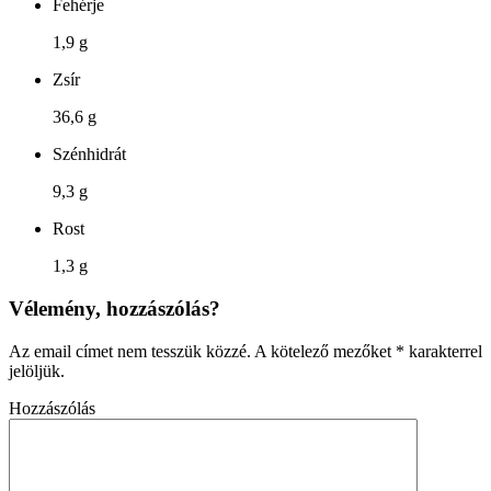
Fehérje
1,9 g
Zsír
36,6 g
Szénhidrát
9,3 g
Rost
1,3 g
Vélemény, hozzászólás?
Az email címet nem tesszük közzé.
A kötelező mezőket
*
karakterrel
jelöljük.
Hozzászólás